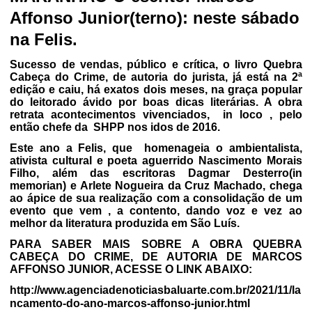
Affonso Junior(terno): neste sábado
na Felis.
Sucesso de vendas, público e crítica, o livro Quebra
Cabeça do Crime, de autoria do jurista, já está na 2ª
edição e caiu, há exatos dois meses, na graça popular
do leitorado ávido por boas dicas literárias. A obra
retrata acontecimentos vivenciados, in loco , pelo
então chefe da SHPP nos idos de 2016.
Este ano a Felis, que homenageia o ambientalista,
ativista cultural e poeta aguerrido Nascimento Morais
Filho, além das escritoras Dagmar Desterro(in
memorian) e Arlete Nogueira da Cruz Machado, chega
ao ápice de sua realização com a consolidação de um
evento que vem , a contento, dando voz e vez ao
melhor da literatura produzida em São Luís.
PARA SABER MAIS SOBRE A OBRA QUEBRA
CABEÇA DO CRIME, DE AUTORIA DE MARCOS
AFFONSO JUNIOR, ACESSE O LINK ABAIXO:
http://www.agenciadenoticiasbaluarte.com.br/2021/11/la
ncamento-do-ano-marcos-affonso-junior.html