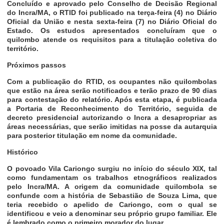
Concluído e aprovado pelo Conselho de Decisão Regional
do Incra/MA, o RTID foi publicado na terça-feira (4) no Diário
Oficial da União e nesta sexta-feira (7) no Diário Oficial do
Estado. Os estudos apresentados concluíram que o
quilombo atende os requisitos para a titulação coletiva do
território.
Próximos passos
Com a publicação do RTID, os ocupantes não quilombolas
que estão na área serão notificados e terão prazo de 90 dias
para contestação do relatório. Após esta etapa, é publicada
a Portaria de Reconhecimento do Território, seguida de
decreto presidencial autorizando o Incra a desapropriar as
áreas necessárias, que serão imitidas na posse da autarquia
para posterior titulação em nome da comunidade.
Histórico
O povoado Vila Cariongo surgiu no início do século XIX, tal
como fundamentam os trabalhos etnográficos realizados
pelo Incra/MA. A origem da comunidade quilombola se
confunde com a história de Sebastião de Souza Lima, que
teria recebido o apelido de Cariongo, com o qual se
identificou e veio a denominar seu próprio grupo familiar. Ele
é lembrado como o primeiro morador do lugar.