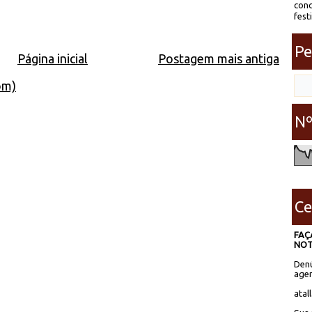
conc
fest
Pe
Página inicial
Postagem mais antiga
om)
Nº
Ce
FAÇ
NOT
Denú
agen
atal