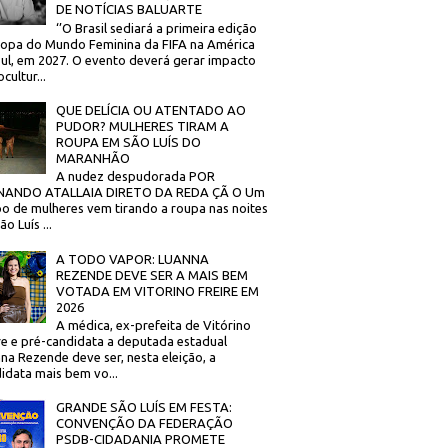
DE NOTÍCIAS BALUARTE
‘’O Brasil sediará a primeira edição
opa do Mundo Feminina da FIFA na América
ul, em 2027. O evento deverá gerar impacto
cultur...
QUE DELÍCIA OU ATENTADO AO
PUDOR? MULHERES TIRAM A
ROUPA EM SÃO LUÍS DO
MARANHÃO
A nudez despudorada POR
NANDO ATALLAIA DIRETO DA REDA ÇÃ O Um
o de mulheres vem tirando a roupa nas noites
o Luís ...
A TODO VAPOR: LUANNA
REZENDE DEVE SER A MAIS BEM
VOTADA EM VITORINO FREIRE EM
2026
A médica, ex-prefeita de Vitórino
re e pré-candidata a deputada estadual
na Rezende deve ser, nesta eleição, a
idata mais bem vo...
GRANDE SÃO LUÍS EM FESTA:
CONVENÇÃO DA FEDERAÇÃO
PSDB-CIDADANIA PROMETE