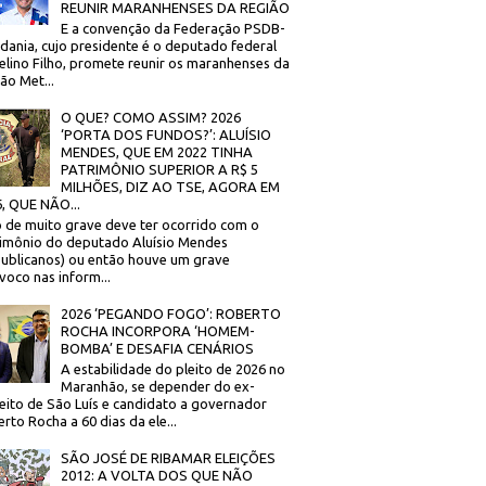
REUNIR MARANHENSES DA REGIÃO
E a convenção da Federação PSDB-
dania, cujo presidente é o deputado federal
elino Filho, promete reunir os maranhenses da
ão Met...
O QUE? COMO ASSIM? 2026
‘PORTA DOS FUNDOS?’: ALUÍSIO
MENDES, QUE EM 2022 TINHA
PATRIMÔNIO SUPERIOR A R$ 5
MILHÕES, DIZ AO TSE, AGORA EM
, QUE NÃO...
 de muito grave deve ter ocorrido com o
imônio do deputado Aluísio Mendes
ublicanos) ou então houve um grave
voco nas inform...
2026 ‘PEGANDO FOGO’: ROBERTO
ROCHA INCORPORA ‘HOMEM-
BOMBA’ E DESAFIA CENÁRIOS
A estabilidade do pleito de 2026 no
Maranhão, se depender do ex-
eito de São Luís e candidato a governador
rto Rocha a 60 dias da ele...
SÃO JOSÉ DE RIBAMAR ELEIÇÕES
2012: A VOLTA DOS QUE NÃO