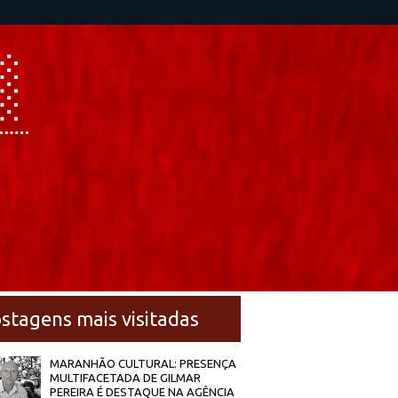
stagens mais visitadas
MARANHÃO CULTURAL: PRESENÇA
MULTIFACETADA DE GILMAR
PEREIRA É DESTAQUE NA AGÊNCIA