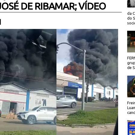
JOSÉ DE RIBAMAR; VÍDEO
da C
do S
 |
socio
FER
grup
de Sã
Frei
Luan
cand