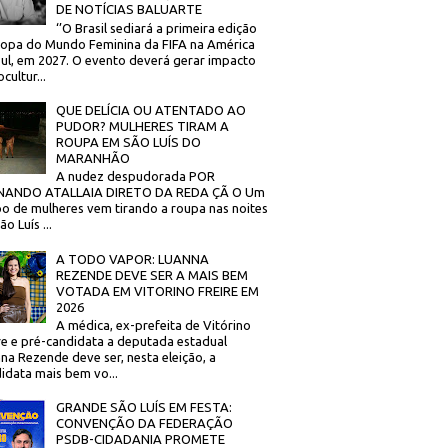
DE NOTÍCIAS BALUARTE
‘’O Brasil sediará a primeira edição
opa do Mundo Feminina da FIFA na América
ul, em 2027. O evento deverá gerar impacto
cultur...
QUE DELÍCIA OU ATENTADO AO
PUDOR? MULHERES TIRAM A
ROUPA EM SÃO LUÍS DO
MARANHÃO
A nudez despudorada POR
NANDO ATALLAIA DIRETO DA REDA ÇÃ O Um
o de mulheres vem tirando a roupa nas noites
o Luís ...
A TODO VAPOR: LUANNA
REZENDE DEVE SER A MAIS BEM
VOTADA EM VITORINO FREIRE EM
2026
A médica, ex-prefeita de Vitórino
re e pré-candidata a deputada estadual
na Rezende deve ser, nesta eleição, a
idata mais bem vo...
GRANDE SÃO LUÍS EM FESTA:
CONVENÇÃO DA FEDERAÇÃO
PSDB-CIDADANIA PROMETE