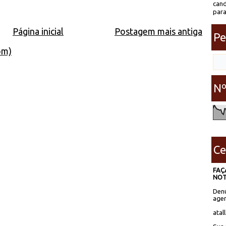
cand
para
Página inicial
Postagem mais antiga
Pe
om)
Nº
Ce
FAÇ
NOT
Denú
agen
atal