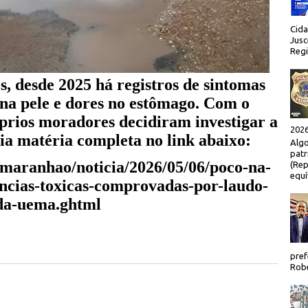
Cida
Jusc
Regi
s, desde 2025 há registros de sintomas
na pele e dores no estômago. Com o
prios moradores decidiram investigar a
2026
ia matéria completa no link abaixo:
Algo
patr
/maranhao/noticia/2026/05/06/poco-na-
(Rep
equí
ancias-toxicas-comprovadas-por-laudo-
da-uema.ghtml
pref
Robe