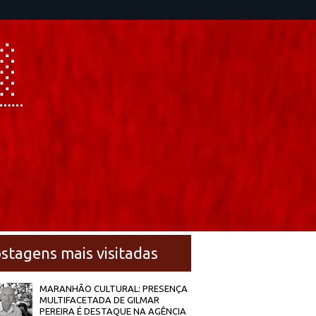
stagens mais visitadas
MARANHÃO CULTURAL: PRESENÇA
MULTIFACETADA DE GILMAR
PEREIRA É DESTAQUE NA AGÊNCIA