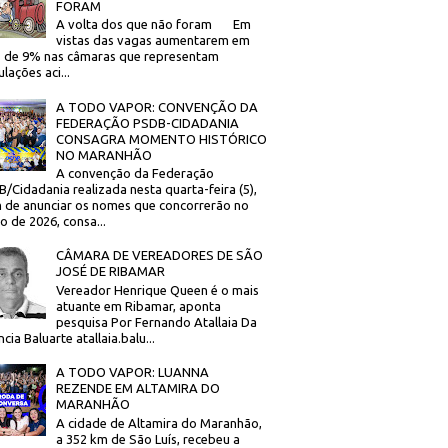
FORAM
A volta dos que não foram Em
vistas das vagas aumentarem em
 de 9% nas câmaras que representam
lações aci...
A TODO VAPOR: CONVENÇÃO DA
FEDERAÇÃO PSDB-CIDADANIA
CONSAGRA MOMENTO HISTÓRICO
NO MARANHÃO
A convenção da Federação
/Cidadania realizada nesta quarta-feira (5),
 de anunciar os nomes que concorrerão no
to de 2026, consa...
CÂMARA DE VEREADORES DE SÃO
JOSÉ DE RIBAMAR
Vereador Henrique Queen é o mais
atuante em Ribamar, aponta
pesquisa Por Fernando Atallaia Da
cia Baluarte atallaia.balu...
A TODO VAPOR: LUANNA
REZENDE EM ALTAMIRA DO
MARANHÃO
A cidade de Altamira do Maranhão,
a 352 km de São Luís, recebeu a