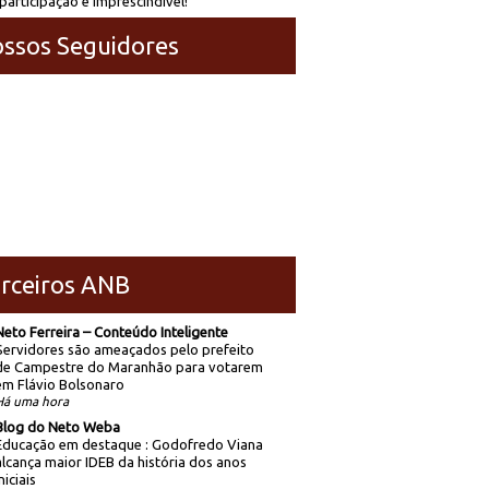
participação é imprescindível!
ssos Seguidores
rceiros ANB
Neto Ferreira – Conteúdo Inteligente
Servidores são ameaçados pelo prefeito
de Campestre do Maranhão para votarem
em Flávio Bolsonaro
Há uma hora
Blog do Neto Weba
Educação em destaque : Godofredo Viana
alcança maior IDEB da história dos anos
niciais