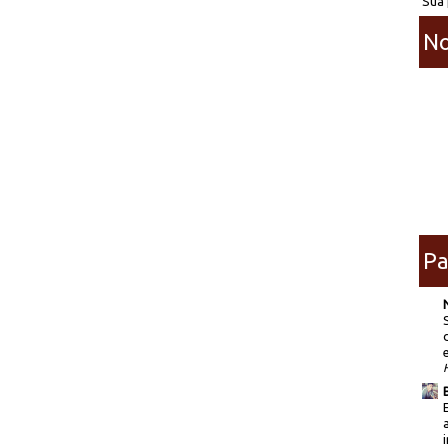
Sua 
No
Pa
i