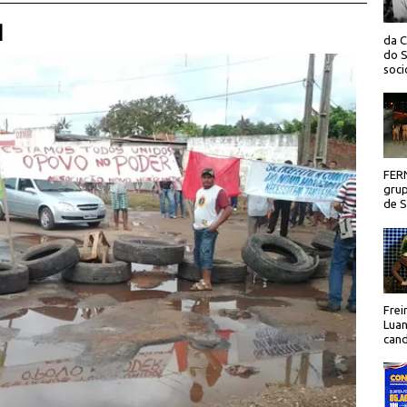
 |
da C
do S
socio
FER
grup
de Sã
Frei
Luan
cand