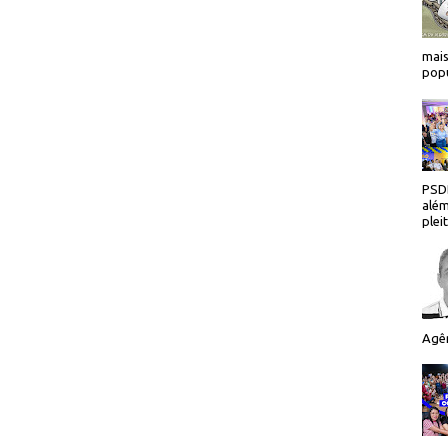
mais
popu
PSDB
além
plei
Agên