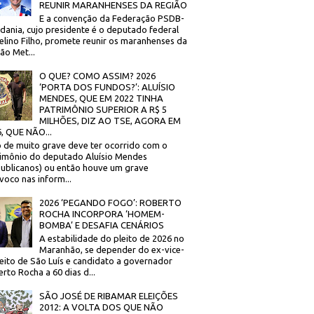
REUNIR MARANHENSES DA REGIÃO
E a convenção da Federação PSDB-
dania, cujo presidente é o deputado federal
elino Filho, promete reunir os maranhenses da
ão Met...
O QUE? COMO ASSIM? 2026
‘PORTA DOS FUNDOS?’: ALUÍSIO
MENDES, QUE EM 2022 TINHA
PATRIMÔNIO SUPERIOR A R$ 5
MILHÕES, DIZ AO TSE, AGORA EM
, QUE NÃO...
 de muito grave deve ter ocorrido com o
imônio do deputado Aluísio Mendes
ublicanos) ou então houve um grave
voco nas inform...
2026 ‘PEGANDO FOGO’: ROBERTO
ROCHA INCORPORA ‘HOMEM-
BOMBA’ E DESAFIA CENÁRIOS
A estabilidade do pleito de 2026 no
Maranhão, se depender do ex-vice-
eito de São Luís e candidato a governador
rto Rocha a 60 dias d...
SÃO JOSÉ DE RIBAMAR ELEIÇÕES
2012: A VOLTA DOS QUE NÃO