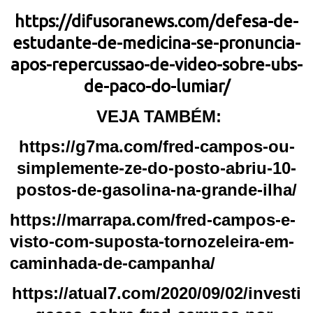
https://difusoranews.com/defesa-de-
estudante-de-medicina-se-pronuncia-
apos-repercussao-de-video-sobre-ubs-
de-paco-do-lumiar/
VEJA TAMBÉM:
https://g7ma.com/fred-campos-ou-
simplemente-ze-do-posto-abriu-10-
postos-de-gasolina-na-grande-ilha/
https://marrapa.com/fred-campos-e-
visto-com-suposta-tornozeleira-em-
caminhada-de-campanha/
https://atual7.com/2020/09/02/investi