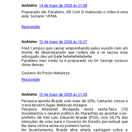
Anônimo
14 de maio de 2026 às 21:58
Preparado ele. Parabéns, DR Com D maiúsculo o vídeo é uma
aula. Suziane- UFMA
Responder
Anônimo
15 de maio de 2026 às 15:27
Fred Campos quis causar emprenhando pelos ouvido com um
monte de despreparado que rodeia ele e se lascou esse
advogado deu um baile hehehehehehehe
Parabens meu irmão tu é preparado viu Dr George sucesso
show demais
Gustavo do Posto Natureza
Responder
Anônimo
15 de maio de 2026 às 21:28
Pesquisa aponta Braide com mais de 50%; Camarão cresce e
crava terceiro lugar; Bebezão estagna
Pesquisa AtlasIntel divulgada nesta sexta-feira (15)
movimentou o cenário político do Maranhão ao apontar o ex-
prefeito de São Luís, Eduardo Braide (PSD), com 50,1% das
intenções de voto para o Governo do Estado, percentual que
lhe daria vitória ainda no primeiro turno.
No levantamento, Braide abre ampla vantagem sobre o