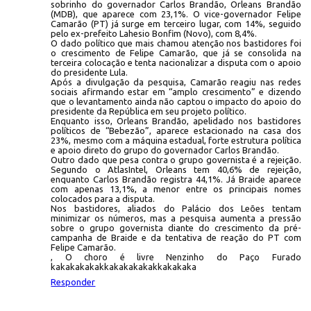
sobrinho do governador Carlos Brandão, Orleans Brandão
(MDB), que aparece com 23,1%. O vice-governador Felipe
Camarão (PT) já surge em terceiro lugar, com 14%, seguido
pelo ex-prefeito Lahesio Bonfim (Novo), com 8,4%.
O dado político que mais chamou atenção nos bastidores foi
o crescimento de Felipe Camarão, que já se consolida na
terceira colocação e tenta nacionalizar a disputa com o apoio
do presidente Lula.
Após a divulgação da pesquisa, Camarão reagiu nas redes
sociais afirmando estar em “amplo crescimento” e dizendo
que o levantamento ainda não captou o impacto do apoio do
presidente da República em seu projeto político.
Enquanto isso, Orleans Brandão, apelidado nos bastidores
políticos de “Bebezão”, aparece estacionado na casa dos
23%, mesmo com a máquina estadual, forte estrutura política
e apoio direto do grupo do governador Carlos Brandão.
Outro dado que pesa contra o grupo governista é a rejeição.
Segundo o AtlasIntel, Orleans tem 40,6% de rejeição,
enquanto Carlos Brandão registra 44,1%. Já Braide aparece
com apenas 13,1%, a menor entre os principais nomes
colocados para a disputa.
Nos bastidores, aliados do Palácio dos Leões tentam
minimizar os números, mas a pesquisa aumenta a pressão
sobre o grupo governista diante do crescimento da pré-
campanha de Braide e da tentativa de reação do PT com
Felipe Camarão.
, O choro é livre Nenzinho do Paço Furado
kakakakakakkakakakakakkakakaka
Responder