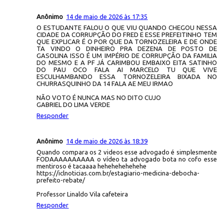
Anônimo
14 de maio de 2026 às 17:35
O ESTUDANTE FALOU O QUE VIU QUANDO CHEGOU NESSA
CIDADE DA CORRUPÇÃO DO FRED E ESSE PREFEITINHO TEM
QUE EXPLICAR É O POR QUE DA TORNOZELEIRA E DE ONDE
TA VINDO O DINHEIRO PRA DEZENA DE POSTO DE
GASOLINA ISSO É UM IMPÉRIO DE CORRUPÇÃO DA FAMILIA
DO MESMO E A PF JÁ CARIMBOU EMBAIXO EITA SATINHO
DO PAU OCO FALA AI MARCELO TU QUE VIVE
ESCULHAMBANDO ESSA TORNOZELEIRA BIXADA NO
CHURRASQUINHO DA 14 FALA AE MEU IRMAO
NÃO VOTO É NUNCA MAS NO DITO CUJO
GABRIEL DO LIMA VERDE
Responder
Anônimo
14 de maio de 2026 às 18:39
Quando compara os 2 videos esse advogado é simplesmente
FODAAAAAAAAAA o vídeo ta advogado bota no cofo esse
mentiroso é tacaaaa hehehehehehehe
https://iclnoticias.com.br/estagiario-medicina-debocha-
prefeito-rebate/
Professor Linaldo Vila cafeteira
Responder