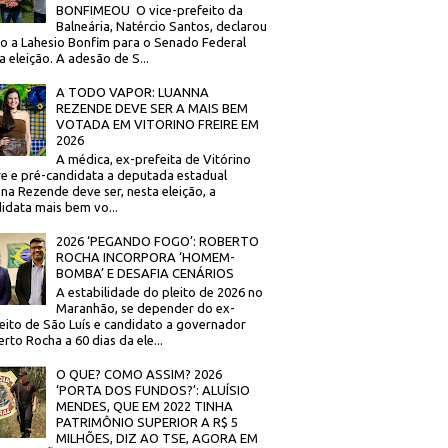
BONFIMEOU O vice-prefeito da
Balneária, Natércio Santos, declarou
o a Lahesio Bonfim para o Senado Federal
a eleição. A adesão de S...
A TODO VAPOR: LUANNA
REZENDE DEVE SER A MAIS BEM
VOTADA EM VITORINO FREIRE EM
2026
A médica, ex-prefeita de Vitórino
re e pré-candidata a deputada estadual
na Rezende deve ser, nesta eleição, a
idata mais bem vo...
2026 ‘PEGANDO FOGO’: ROBERTO
ROCHA INCORPORA ‘HOMEM-
BOMBA’ E DESAFIA CENÁRIOS
A estabilidade do pleito de 2026 no
Maranhão, se depender do ex-
eito de São Luís e candidato a governador
rto Rocha a 60 dias da ele...
O QUE? COMO ASSIM? 2026
‘PORTA DOS FUNDOS?’: ALUÍSIO
MENDES, QUE EM 2022 TINHA
PATRIMÔNIO SUPERIOR A R$ 5
MILHÕES, DIZ AO TSE, AGORA EM