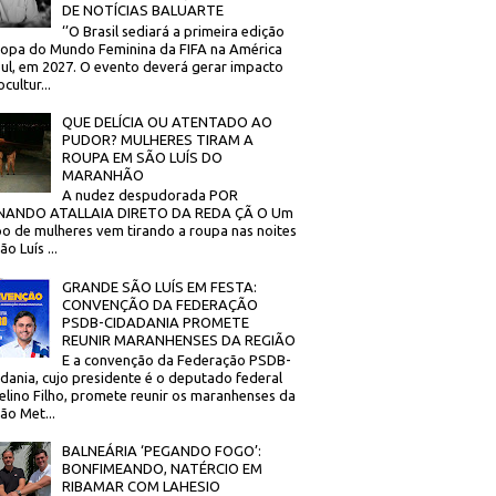
DE NOTÍCIAS BALUARTE
‘’O Brasil sediará a primeira edição
opa do Mundo Feminina da FIFA na América
ul, em 2027. O evento deverá gerar impacto
cultur...
QUE DELÍCIA OU ATENTADO AO
PUDOR? MULHERES TIRAM A
ROUPA EM SÃO LUÍS DO
MARANHÃO
A nudez despudorada POR
NANDO ATALLAIA DIRETO DA REDA ÇÃ O Um
o de mulheres vem tirando a roupa nas noites
o Luís ...
GRANDE SÃO LUÍS EM FESTA:
CONVENÇÃO DA FEDERAÇÃO
PSDB-CIDADANIA PROMETE
REUNIR MARANHENSES DA REGIÃO
E a convenção da Federação PSDB-
dania, cujo presidente é o deputado federal
elino Filho, promete reunir os maranhenses da
ão Met...
BALNEÁRIA ‘PEGANDO FOGO’:
BONFIMEANDO, NATÉRCIO EM
RIBAMAR COM LAHESIO