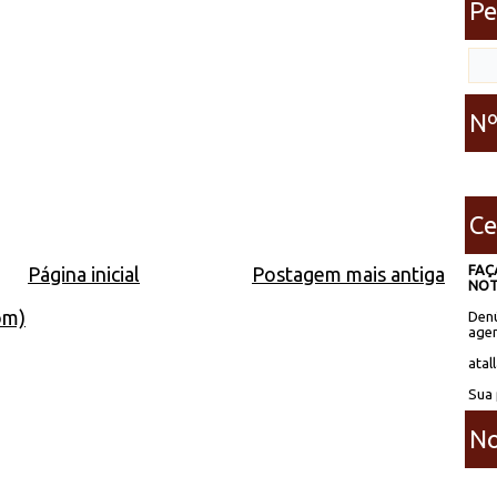
Pe
Nº
Ce
FAÇ
Página inicial
Postagem mais antiga
NOT
om)
Denú
agen
atal
Sua 
No