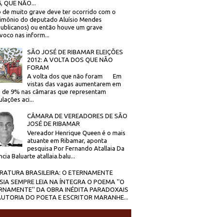
, QUE NÃO...
 de muito grave deve ter ocorrido com o
imônio do deputado Aluísio Mendes
ublicanos) ou então houve um grave
voco nas inform...
SÃO JOSÉ DE RIBAMAR ELEIÇÕES
2012: A VOLTA DOS QUE NÃO
FORAM
A volta dos que não foram Em
vistas das vagas aumentarem em
 de 9% nas câmaras que representam
lações aci...
CÂMARA DE VEREADORES DE SÃO
JOSÉ DE RIBAMAR
Vereador Henrique Queen é o mais
atuante em Ribamar, aponta
pesquisa Por Fernando Atallaia Da
cia Baluarte atallaia.balu...
ERATURA BRASILEIRA: O ETERNAMENTE
SIA SEMPRE LEIA NA ÍNTEGRA O POEMA ''O
RNAMENTE'' DA OBRA INÉDITA PARADOXAIS
AUTORIA DO POETA E ESCRITOR MARANHE...