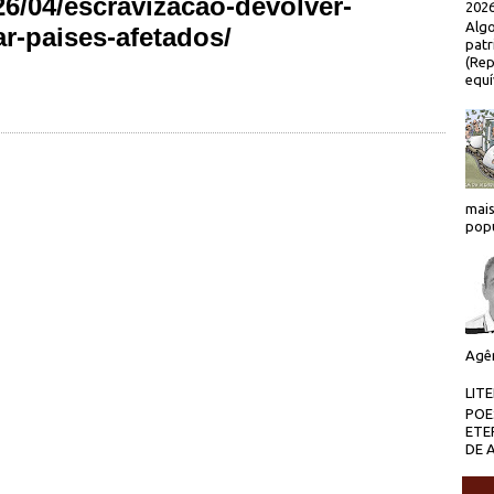
26/04/escravizacao-devolver-
2026
Algo
ar-paises-afetados/
patr
(Rep
equí
mais
popu
Agên
LIT
POE
ETE
DE 