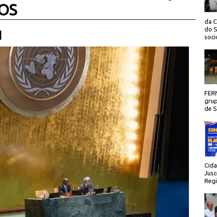
DOS
da C
do S
 |
socio
FER
grup
de Sã
Cida
Jusc
Regi