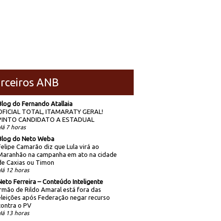
rceiros ANB
Blog do Fernando Atallaia
OFICIAL TOTAL, ITAMARATY GERAL!
PINTO CANDIDATO A ESTADUAL
Há 7 horas
Blog do Neto Weba
Felipe Camarão diz que Lula virá ao
Maranhão na campanha em ato na cidade
de Caxias ou Timon
Há 12 horas
Neto Ferreira – Conteúdo Inteligente
Irmão de Rildo Amaral está fora das
eleições após Federação negar recurso
contra o PV
Há 13 horas