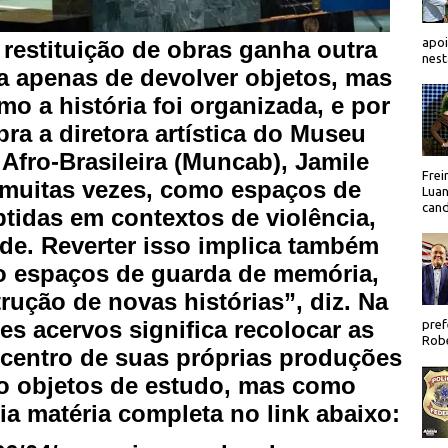
apoi
restituição de obras ganha outra
nest
a apenas de devolver objetos, mas
o a história foi organizada, e por
a a diretora artística do Museu
Afro-Brasileira (Muncab), Jamile
Frei
 muitas vezes, como espaços de
Luan
cand
tidas em contextos de violência,
de. Reverter isso implica também
ão espaços de guarda de memória,
ução de novas histórias”, diz. Na
ses acervos significa recolocar as
pref
Robe
centro de suas próprias produções
mo objetos de estudo, mas como
eia matéria completa no link abaixo: