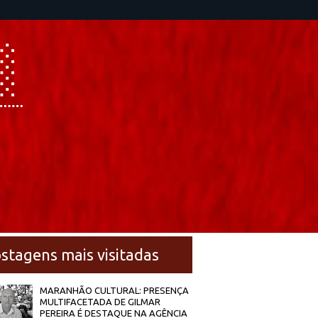
stagens mais visitadas
MARANHÃO CULTURAL: PRESENÇA
MULTIFACETADA DE GILMAR
PEREIRA É DESTAQUE NA AGÊNCIA