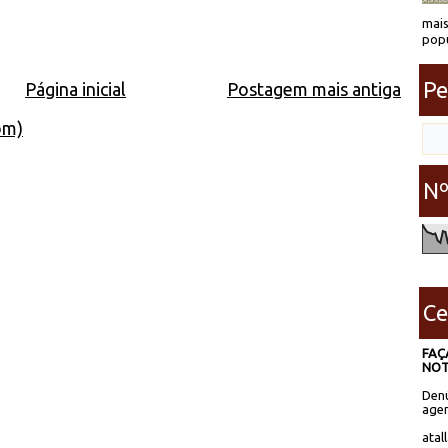
mais
popu
Pe
Página inicial
Postagem mais antiga
om)
Nº
Ce
FAÇ
NOT
Denú
agen
atal