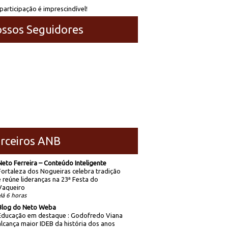
participação é imprescindível!
ssos Seguidores
rceiros ANB
Neto Ferreira – Conteúdo Inteligente
Fortaleza dos Nogueiras celebra tradição
e reúne lideranças na 23ª Festa do
Vaqueiro
Há 6 horas
Blog do Neto Weba
Educação em destaque : Godofredo Viana
alcança maior IDEB da história dos anos