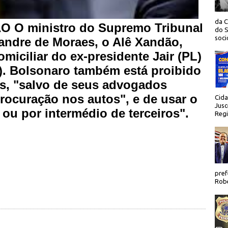
da C
O ministro do Supremo Tribunal
do S
socio
xandre de Moraes, o Alê Xandão,
miciliar do ex-presidente Jair (PL)
4). Bolsonaro também está proibido
as, "salvo de seus advogados
rocuração nos autos", e de usar o
Cida
Jusc
 ou por intermédio de terceiros".
Regi
pref
Robe