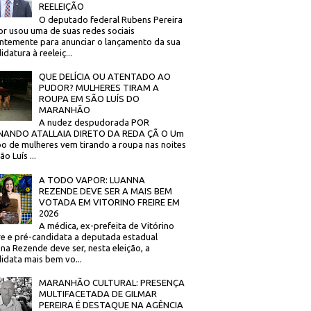
REELEIÇÃO
O deputado federal Rubens Pereira
or usou uma de suas redes sociais
ntemente para anunciar o lançamento da sua
idatura à reeleiç...
QUE DELÍCIA OU ATENTADO AO
PUDOR? MULHERES TIRAM A
ROUPA EM SÃO LUÍS DO
MARANHÃO
A nudez despudorada POR
NANDO ATALLAIA DIRETO DA REDA ÇÃ O Um
o de mulheres vem tirando a roupa nas noites
o Luís ...
A TODO VAPOR: LUANNA
REZENDE DEVE SER A MAIS BEM
VOTADA EM VITORINO FREIRE EM
2026
A médica, ex-prefeita de Vitórino
re e pré-candidata a deputada estadual
na Rezende deve ser, nesta eleição, a
idata mais bem vo...
MARANHÃO CULTURAL: PRESENÇA
MULTIFACETADA DE GILMAR
PEREIRA É DESTAQUE NA AGÊNCIA