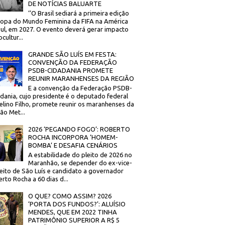
DE NOTÍCIAS BALUARTE
‘’O Brasil sediará a primeira edição
opa do Mundo Feminina da FIFA na América
ul, em 2027. O evento deverá gerar impacto
cultur...
GRANDE SÃO LUÍS EM FESTA:
CONVENÇÃO DA FEDERAÇÃO
PSDB-CIDADANIA PROMETE
REUNIR MARANHENSES DA REGIÃO
E a convenção da Federação PSDB-
dania, cujo presidente é o deputado federal
elino Filho, promete reunir os maranhenses da
ão Met...
2026 ‘PEGANDO FOGO’: ROBERTO
ROCHA INCORPORA ‘HOMEM-
BOMBA’ E DESAFIA CENÁRIOS
A estabilidade do pleito de 2026 no
Maranhão, se depender do ex-vice-
eito de São Luís e candidato a governador
rto Rocha a 60 dias d...
O QUE? COMO ASSIM? 2026
‘PORTA DOS FUNDOS?’: ALUÍSIO
MENDES, QUE EM 2022 TINHA
PATRIMÔNIO SUPERIOR A R$ 5