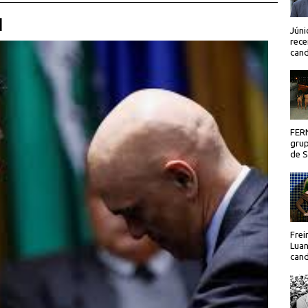
 |
Júni
rece
cand
FER
grup
de Sã
Frei
Luan
cand