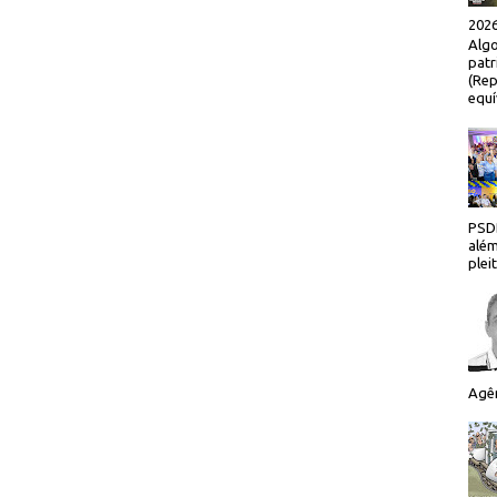
2026
Algo
patr
(Rep
equí
PSDB
além
plei
Agên