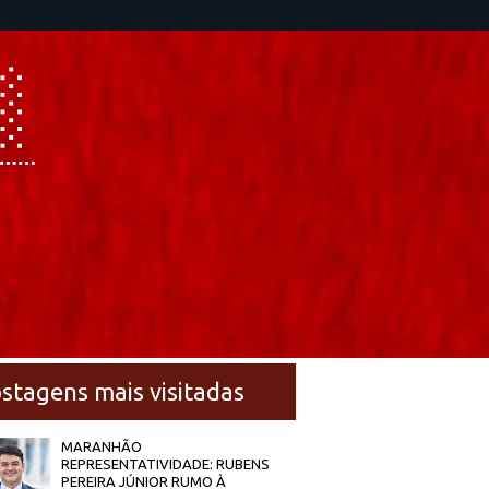
stagens mais visitadas
MARANHÃO
REPRESENTATIVIDADE: RUBENS
PEREIRA JÚNIOR RUMO À