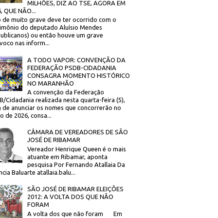
MILHÕES, DIZ AO TSE, AGORA EM
, QUE NÃO...
 de muito grave deve ter ocorrido com o
imônio do deputado Aluísio Mendes
ublicanos) ou então houve um grave
voco nas inform...
A TODO VAPOR: CONVENÇÃO DA
FEDERAÇÃO PSDB-CIDADANIA
CONSAGRA MOMENTO HISTÓRICO
NO MARANHÃO
A convenção da Federação
/Cidadania realizada nesta quarta-feira (5),
 de anunciar os nomes que concorrerão no
to de 2026, consa...
CÂMARA DE VEREADORES DE SÃO
JOSÉ DE RIBAMAR
Vereador Henrique Queen é o mais
atuante em Ribamar, aponta
pesquisa Por Fernando Atallaia Da
cia Baluarte atallaia.balu...
SÃO JOSÉ DE RIBAMAR ELEIÇÕES
2012: A VOLTA DOS QUE NÃO
FORAM
A volta dos que não foram Em