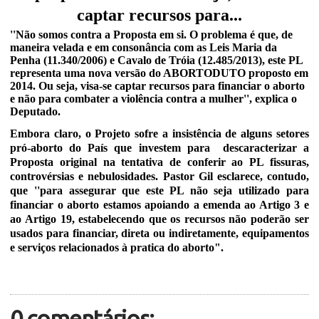
captar recursos para...
''Não somos contra a Proposta em si. O problema é que, de
maneira velada e em consonâ
n
cia com as Leis Maria da
Penha (11.340/2006) e Cavalo de Tróia (12.485/2013), este PL
representa uma nova versão do ABORTODUTO proposto em
2014. Ou seja, visa-se captar recursos para financiar o aborto
e não para combater a violê
n
cia contra a mulher'', explica o
Deputado.
Embora claro, o Projeto sofre a insistência de alguns setores
pró-aborto do País que investem para descaracterizar a
Proposta original na tentativa de conferir ao PL fissuras,
controvérsias e nebulosidades. Pastor Gil esclarece, contudo,
que ''para assegurar que este PL não seja utilizado para
financiar o aborto estamos apoiando a emenda ao Artigo 3 e
ao Artigo 19, estabelecendo que os recursos não poderão ser
usados para financiar, direta ou indiretamente, equipamentos
e serviç
o
s relacionados à pratica do aborto".
0 comentários: