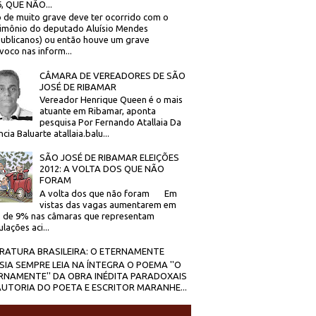
, QUE NÃO...
 de muito grave deve ter ocorrido com o
imônio do deputado Aluísio Mendes
ublicanos) ou então houve um grave
voco nas inform...
CÂMARA DE VEREADORES DE SÃO
JOSÉ DE RIBAMAR
Vereador Henrique Queen é o mais
atuante em Ribamar, aponta
pesquisa Por Fernando Atallaia Da
cia Baluarte atallaia.balu...
SÃO JOSÉ DE RIBAMAR ELEIÇÕES
2012: A VOLTA DOS QUE NÃO
FORAM
A volta dos que não foram Em
vistas das vagas aumentarem em
 de 9% nas câmaras que representam
lações aci...
ERATURA BRASILEIRA: O ETERNAMENTE
SIA SEMPRE LEIA NA ÍNTEGRA O POEMA ''O
RNAMENTE'' DA OBRA INÉDITA PARADOXAIS
AUTORIA DO POETA E ESCRITOR MARANHE...