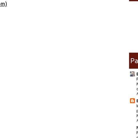
om)
Pa