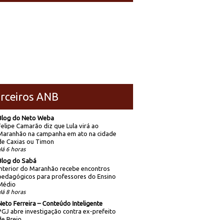
rceiros ANB
Blog do Neto Weba
Felipe Camarão diz que Lula virá ao
Maranhão na campanha em ato na cidade
de Caxias ou Timon
Há 6 horas
Blog do Sabá
Interior do Maranhão recebe encontros
pedagógicos para professores do Ensino
Médio
Há 8 horas
Neto Ferreira – Conteúdo Inteligente
PGJ abre investigação contra ex-prefeito
de Brejo