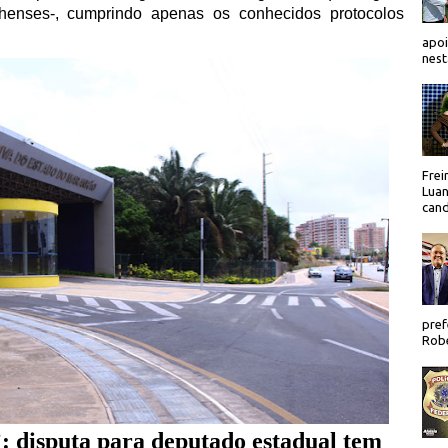
henses-, cumprindo apenas os conhecidos protocolos
apoi
nest
Frei
Luan
cand
pref
Robe
isputa para deputado estadual tem