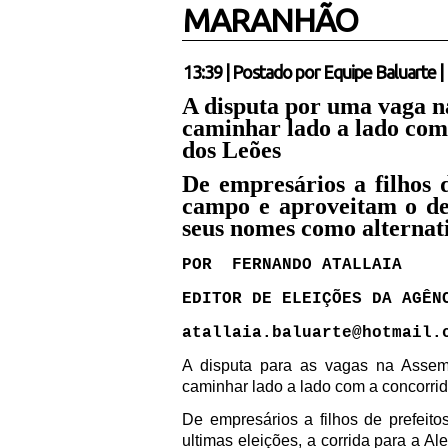
MARANHÃO
13:39
|
Postado por
Equipe Baluarte
|
A disputa por uma vaga n
caminhar lado a lado com 
dos Leões
De empresários a filhos d
campo e aproveitam o des
seus nomes como alternat
POR
FERNANDO ATALLAIA
EDITOR DE ELEIÇÕES DA AGÊN
atallaia.baluarte@hotmail.
A disputa para as vagas na Assem
caminhar lado a lado com a concorrid
De empresários a filhos de prefeito
ultimas eleições, a corrida para a A