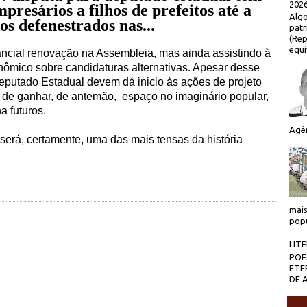
2026
resários a filhos de prefeitos até a
Algo
os defenestrados nas...
patr
(Rep
equí
tancial renovação na Assembleia, mas ainda assistindo à
nômico sobre candidaturas alternativas. Apesar desse
eputado Estadual devem dá inicio às ações de projeto
ma de ganhar, de antemão,
espaço no imaginário popular,
a futuros.
Agên
 será, certamente, uma das mais tensas da história
mais
popu
LIT
POE
ETE
DE 