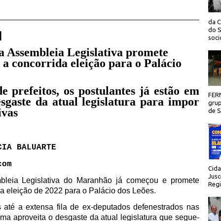
da C
do S
 |
socio
a Assembleia Legislativa promete
a concorrida eleição para o Palácio
e prefeitos, os postulantes já estão em
FER
gaste da atual legislatura para impor
grup
ivas
de Sã
CIA BALUARTE
com
Cida
Jusc
bleia Legislativa do Maranhão já começou e promete
Regi
a eleição de 2022 para o Palácio dos Leões.
s até a extensa fila de ex-deputados defenestrados nas
lema aproveita o desgaste da atual legislatura que segue-