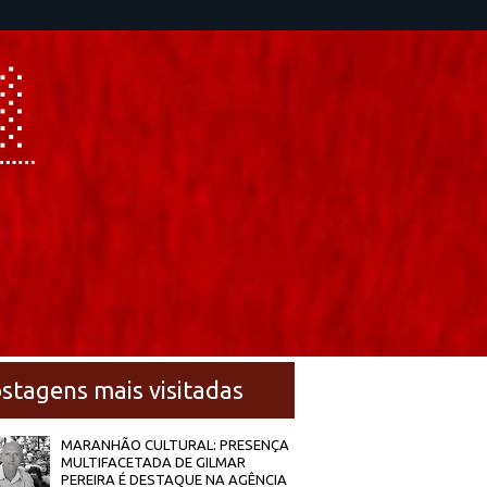
stagens mais visitadas
MARANHÃO CULTURAL: PRESENÇA
MULTIFACETADA DE GILMAR
PEREIRA É DESTAQUE NA AGÊNCIA