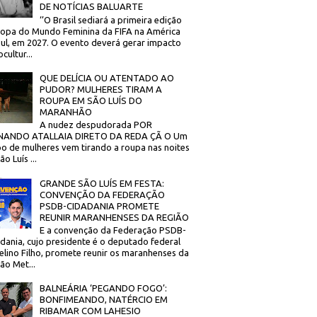
DE NOTÍCIAS BALUARTE
‘’O Brasil sediará a primeira edição
opa do Mundo Feminina da FIFA na América
ul, em 2027. O evento deverá gerar impacto
cultur...
QUE DELÍCIA OU ATENTADO AO
PUDOR? MULHERES TIRAM A
ROUPA EM SÃO LUÍS DO
MARANHÃO
A nudez despudorada POR
NANDO ATALLAIA DIRETO DA REDA ÇÃ O Um
o de mulheres vem tirando a roupa nas noites
o Luís ...
GRANDE SÃO LUÍS EM FESTA:
CONVENÇÃO DA FEDERAÇÃO
PSDB-CIDADANIA PROMETE
REUNIR MARANHENSES DA REGIÃO
E a convenção da Federação PSDB-
dania, cujo presidente é o deputado federal
elino Filho, promete reunir os maranhenses da
ão Met...
BALNEÁRIA ‘PEGANDO FOGO’:
BONFIMEANDO, NATÉRCIO EM
RIBAMAR COM LAHESIO