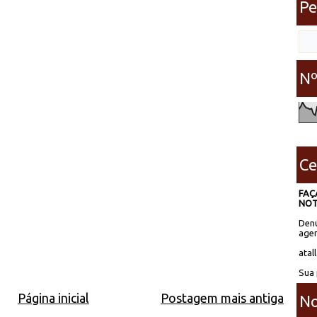
Pe
Nº
Ce
FAÇ
NOT
Denú
agen
atal
Sua 
Página inicial
Postagem mais antiga
No