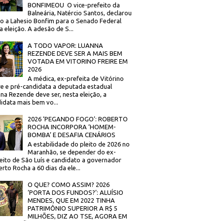
BONFIMEOU O vice-prefeito da
Balneária, Natércio Santos, declarou
o a Lahesio Bonfim para o Senado Federal
a eleição. A adesão de S...
A TODO VAPOR: LUANNA
REZENDE DEVE SER A MAIS BEM
VOTADA EM VITORINO FREIRE EM
2026
A médica, ex-prefeita de Vitórino
re e pré-candidata a deputada estadual
na Rezende deve ser, nesta eleição, a
idata mais bem vo...
2026 ‘PEGANDO FOGO’: ROBERTO
ROCHA INCORPORA ‘HOMEM-
BOMBA’ E DESAFIA CENÁRIOS
A estabilidade do pleito de 2026 no
Maranhão, se depender do ex-
eito de São Luís e candidato a governador
rto Rocha a 60 dias da ele...
O QUE? COMO ASSIM? 2026
‘PORTA DOS FUNDOS?’: ALUÍSIO
MENDES, QUE EM 2022 TINHA
PATRIMÔNIO SUPERIOR A R$ 5
MILHÕES, DIZ AO TSE, AGORA EM