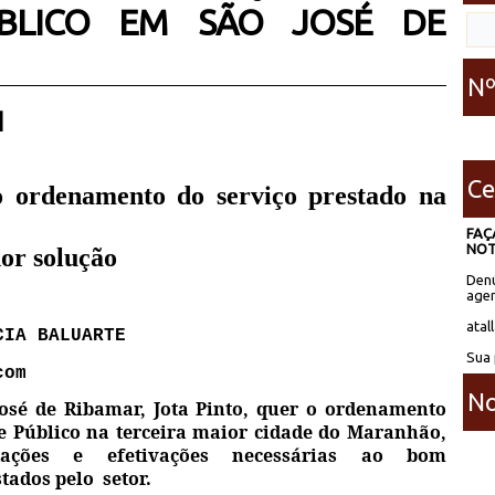
BLICO EM SÃO JOSÉ DE
Nº
 |
Ce
o ordenamento do serviço prestado na
FAÇ
NOT
hor solução
Denú
agen
atal
CIA BALUARTE
Sua 
com
No
José de Ribamar, Jota Pinto, quer o ordenamento
te Público na terceira maior cidade do Maranhão,
ações e efetivações necessárias ao bom
stados pelo
setor.