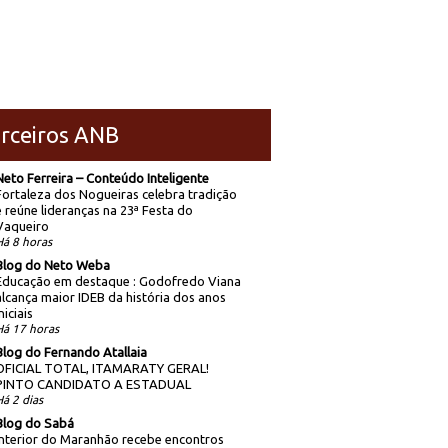
rceiros ANB
Neto Ferreira – Conteúdo Inteligente
Fortaleza dos Nogueiras celebra tradição
e reúne lideranças na 23ª Festa do
Vaqueiro
Há 8 horas
Blog do Neto Weba
Educação em destaque : Godofredo Viana
alcança maior IDEB da história dos anos
niciais
Há 17 horas
Blog do Fernando Atallaia
OFICIAL TOTAL, ITAMARATY GERAL!
PINTO CANDIDATO A ESTADUAL
Há 2 dias
Blog do Sabá
Interior do Maranhão recebe encontros