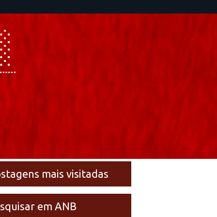
stagens mais visitadas
squisar em ANB