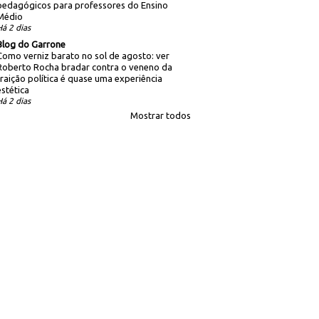
pedagógicos para professores do Ensino
Médio
Há 2 dias
Blog do Garrone
Como verniz barato no sol de agosto: ver
Roberto Rocha bradar contra o veneno da
traição política é quase uma experiência
estética
Há 2 dias
Mostrar todos