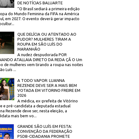
DE NOTÍCIAS BALUARTE
‘’O Brasil sediará a primeira edição
opa do Mundo Feminina da FIFA na América
ul, em 2027. O evento deverá gerar impacto
cultur...
QUE DELÍCIA OU ATENTADO AO
PUDOR? MULHERES TIRAM A
ROUPA EM SÃO LUÍS DO
MARANHÃO
A nudez despudorada POR
NANDO ATALLAIA DIRETO DA REDA ÇÃ O Um
o de mulheres vem tirando a roupa nas noites
o Luís ...
A TODO VAPOR: LUANNA
REZENDE DEVE SER A MAIS BEM
VOTADA EM VITORINO FREIRE EM
2026
A médica, ex-prefeita de Vitórino
re e pré-candidata a deputada estadual
na Rezende deve ser, nesta eleição, a
idata mais bem vo...
GRANDE SÃO LUÍS EM FESTA:
CONVENÇÃO DA FEDERAÇÃO
PSDB-CIDADANIA PROMETE