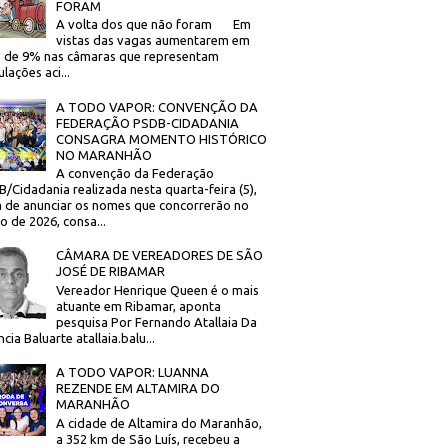
FORAM
A volta dos que não foram Em
vistas das vagas aumentarem em
 de 9% nas câmaras que representam
lações aci...
A TODO VAPOR: CONVENÇÃO DA
FEDERAÇÃO PSDB-CIDADANIA
CONSAGRA MOMENTO HISTÓRICO
NO MARANHÃO
A convenção da Federação
/Cidadania realizada nesta quarta-feira (5),
 de anunciar os nomes que concorrerão no
to de 2026, consa...
CÂMARA DE VEREADORES DE SÃO
JOSÉ DE RIBAMAR
Vereador Henrique Queen é o mais
atuante em Ribamar, aponta
pesquisa Por Fernando Atallaia Da
cia Baluarte atallaia.balu...
A TODO VAPOR: LUANNA
REZENDE EM ALTAMIRA DO
MARANHÃO
A cidade de Altamira do Maranhão,
a 352 km de São Luís, recebeu a