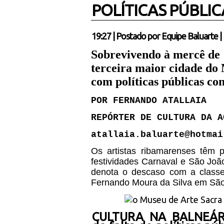
POLÍTICAS PÚBLIC
19:27
|
Postado por
Equipe Baluarte
|
Sobrevivendo à mercê de
terceira maior cidade do
com políticas públicas co
POR FERNANDO ATALLAIA
REPÓRTER DE CULTURA DA A
atallaia.baluarte@hotmai
Os artistas ribamarenses têm 
festividades Carnaval e São Joã
denota o descaso com a class
Fernando Moura da Silva em São
CULTURA NA BALNEÁRIA