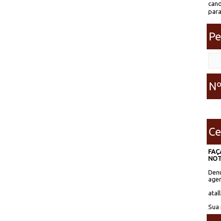
cand
para
Pe
Nº
Ce
FAÇ
NOT
Denú
agen
atal
Sua 