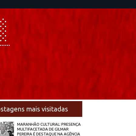
stagens mais visitadas
MARANHÃO CULTURAL: PRESENÇA
MULTIFACETADA DE GILMAR
PEREIRA É DESTAQUE NA AGÊNCIA