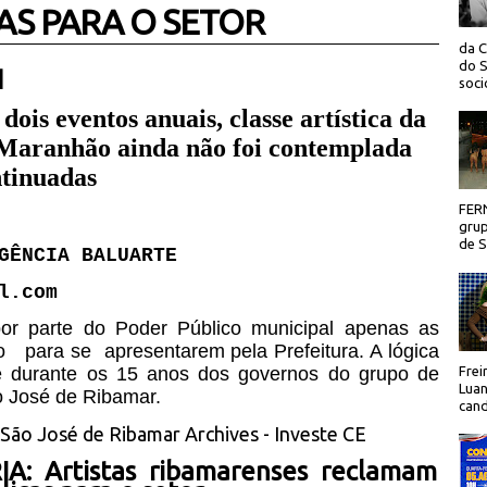
AS PARA O SETOR
da C
do S
 |
socio
dois eventos anuais, classe artística da
 Maranhão ainda não foi contemplada
ntinuadas
FER
grup
de Sã
GÊNCIA BALUARTE
l.com
por parte do Poder Público municipal apenas as
o para se apresentarem pela Prefeitura. A lógica
e durante os 15 anos dos governos do grupo de
Frei
Luan
 José de Ribamar.
cand
: Artistas ribamarenses reclamam