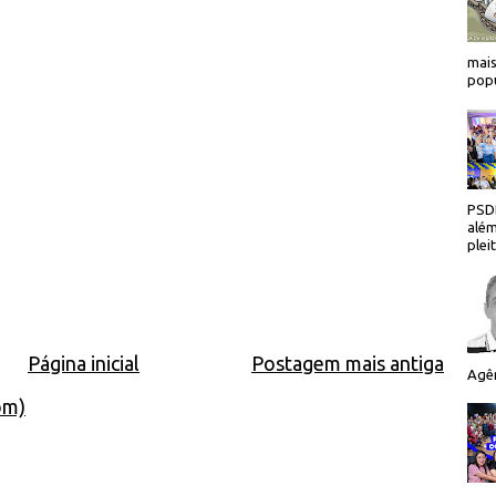
mais
popu
PSDB
além
plei
Página inicial
Postagem mais antiga
Agên
om)