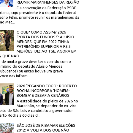
REUNIR MARANHENSES DA REGIÃO
E a convenção da Federação PSDB-
dania, cujo presidente é o deputado federal
elino Filho, promete reunir os maranhenses da
ão Met...
O QUE? COMO ASSIM? 2026
‘PORTA DOS FUNDOS?’: ALUÍSIO
MENDES, QUE EM 2022 TINHA
PATRIMÔNIO SUPERIOR A R$ 5
MILHÕES, DIZ AO TSE, AGORA EM
, QUE NÃO...
 de muito grave deve ter ocorrido com o
imônio do deputado Aluísio Mendes
ublicanos) ou então houve um grave
voco nas inform...
2026 ‘PEGANDO FOGO’: ROBERTO
ROCHA INCORPORA ‘HOMEM-
BOMBA’ E DESAFIA CENÁRIOS
A estabilidade do pleito de 2026 no
Maranhão, se depender do ex-vice-
eito de São Luís e candidato a governador
rto Rocha a 60 dias d...
SÃO JOSÉ DE RIBAMAR ELEIÇÕES
2012: A VOLTA DOS QUE NÃO