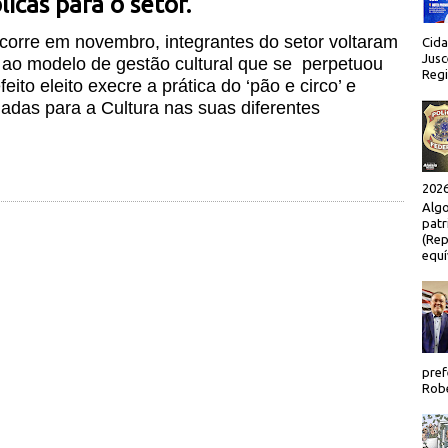
blicas para o setor.
ocorre em novembro, integrantes do setor voltaram
Cida
Jusc
o ao modelo de gestão cultural que se perpetuou
Regi
ito eleito execre a prática do ‘pão e circo’ e
adas para a Cultura nas suas diferentes
2026
Algo
patr
(Rep
equí
pref
Robe