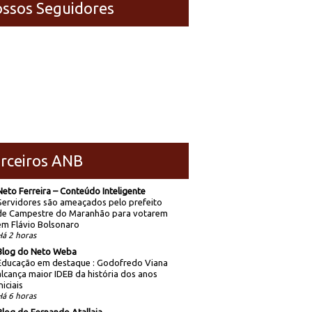
ssos Seguidores
rceiros ANB
Neto Ferreira – Conteúdo Inteligente
Servidores são ameaçados pelo prefeito
de Campestre do Maranhão para votarem
em Flávio Bolsonaro
Há 2 horas
Blog do Neto Weba
Educação em destaque : Godofredo Viana
alcança maior IDEB da história dos anos
niciais
Há 6 horas
Blog do Fernando Atallaia