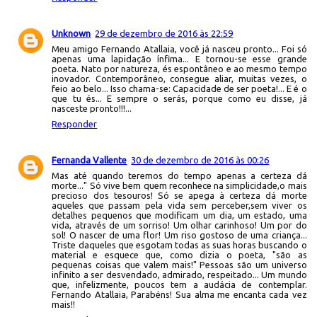
Unknown
29 de dezembro de 2016 às 22:59
Meu amigo Fernando Atallaia, você já nasceu pronto... Foi só
apenas uma lapidação ínfima... E tornou-se esse grande
poeta. Nato por natureza, és espontâneo e ao mesmo tempo
inovador. Contemporâneo, consegue aliar, muitas vezes, o
feio ao belo... Isso chama-se: Capacidade de ser poeta!... E é o
que tu és... E sempre o serás, porque como eu disse, já
nasceste pronto!!!...
Responder
Fernanda Vallente
30 de dezembro de 2016 às 00:26
Mas até quando teremos do tempo apenas a certeza dá
morte..." Só vive bem quem reconhece na simplicidade,o mais
precioso dos tesouros! Só se apega à certeza dá morte
aqueles que passam pela vida sem perceber,sem viver os
detalhes pequenos que modificam um dia, um estado, uma
vida, através de um sorriso! Um olhar carinhoso! Um por do
sol! O nascer de uma flor! Um riso gostoso de uma criança...
Triste daqueles que esgotam todas as suas horas buscando o
material e esquece que, como dizia o poeta, "são as
pequenas coisas que valem mais!" Pessoas são um universo
infinito a ser desvendado, admirado, respeitado... Um mundo
que, infelizmente, poucos tem a audácia de contemplar.
Fernando Atallaia, Parabéns! Sua alma me encanta cada vez
mais!!