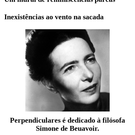
Inexistências ao vento na sacada
Perpendiculares é dedicado à fil
ó
s
o
fa
Simone de Beuavoir.