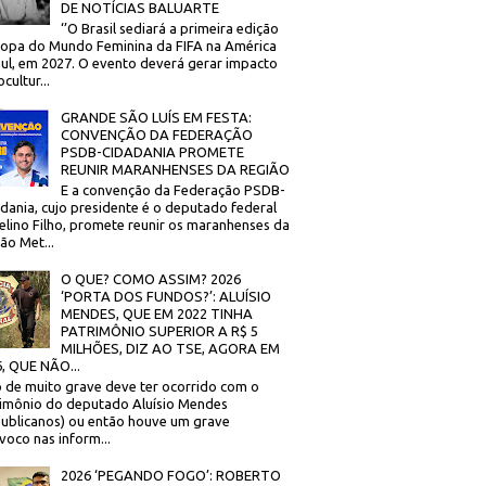
DE NOTÍCIAS BALUARTE
‘’O Brasil sediará a primeira edição
opa do Mundo Feminina da FIFA na América
ul, em 2027. O evento deverá gerar impacto
cultur...
GRANDE SÃO LUÍS EM FESTA:
CONVENÇÃO DA FEDERAÇÃO
PSDB-CIDADANIA PROMETE
REUNIR MARANHENSES DA REGIÃO
E a convenção da Federação PSDB-
dania, cujo presidente é o deputado federal
elino Filho, promete reunir os maranhenses da
ão Met...
O QUE? COMO ASSIM? 2026
‘PORTA DOS FUNDOS?’: ALUÍSIO
MENDES, QUE EM 2022 TINHA
PATRIMÔNIO SUPERIOR A R$ 5
MILHÕES, DIZ AO TSE, AGORA EM
, QUE NÃO...
 de muito grave deve ter ocorrido com o
imônio do deputado Aluísio Mendes
ublicanos) ou então houve um grave
voco nas inform...
2026 ‘PEGANDO FOGO’: ROBERTO