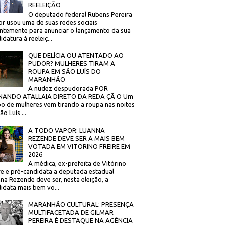
REELEIÇÃO
O deputado federal Rubens Pereira
or usou uma de suas redes sociais
ntemente para anunciar o lançamento da sua
idatura à reeleiç...
QUE DELÍCIA OU ATENTADO AO
PUDOR? MULHERES TIRAM A
ROUPA EM SÃO LUÍS DO
MARANHÃO
A nudez despudorada POR
NANDO ATALLAIA DIRETO DA REDA ÇÃ O Um
o de mulheres vem tirando a roupa nas noites
o Luís ...
A TODO VAPOR: LUANNA
REZENDE DEVE SER A MAIS BEM
VOTADA EM VITORINO FREIRE EM
2026
A médica, ex-prefeita de Vitórino
re e pré-candidata a deputada estadual
na Rezende deve ser, nesta eleição, a
idata mais bem vo...
MARANHÃO CULTURAL: PRESENÇA
MULTIFACETADA DE GILMAR
PEREIRA É DESTAQUE NA AGÊNCIA