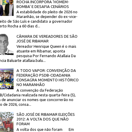
ROCHA INCORPORA ‘HOMEM-
BOMBA’ E DESAFIA CENÁRIOS
A estabilidade do pleito de 2026 no
Maranhão, se depender do ex-vice-
eito de São Luís e candidato a governador
rto Rocha a 60 dias d...
CÂMARA DE VEREADORES DE SÃO
JOSÉ DE RIBAMAR
Vereador Henrique Queen é o mais
atuante em Ribamar, aponta
pesquisa Por Fernando Atallaia Da
cia Baluarte atallaia.balu...
A TODO VAPOR: CONVENÇÃO DA
FEDERAÇÃO PSDB-CIDADANIA
CONSAGRA MOMENTO HISTÓRICO
NO MARANHÃO
A convenção da Federação
/Cidadania realizada nesta quarta-feira (5),
 de anunciar os nomes que concorrerão no
to de 2026, consa...
SÃO JOSÉ DE RIBAMAR ELEIÇÕES
2012: A VOLTA DOS QUE NÃO
FORAM
A volta dos que não foram Em