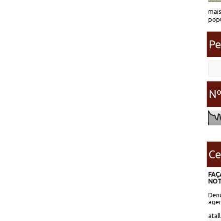
mais
popu
Pe
Nº
Ce
FAÇ
NOT
Denú
agen
atal