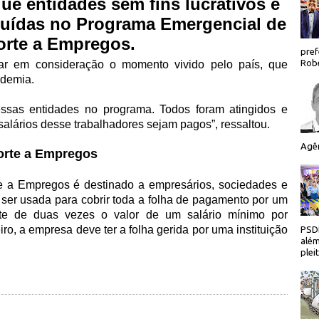
e entidades sem fins lucrativos e
luídas no Programa Emergencial de
rte a Empregos.
pref
Robe
var em consideração o momento vivido pelo país, que
ndemia.
r essas entidades no programa. Todos foram atingidos e
salários desse trabalhadores sejam pagos”, ressaltou.
Agên
orte a Empregos
 a Empregos é destinado a empresários, sociedades e
e ser usada para cobrir toda a folha de pagamento por um
ite de duas vezes o valor de um salário mínimo por
ro, a empresa deve ter a folha gerida por uma instituição
PSDB
além
plei