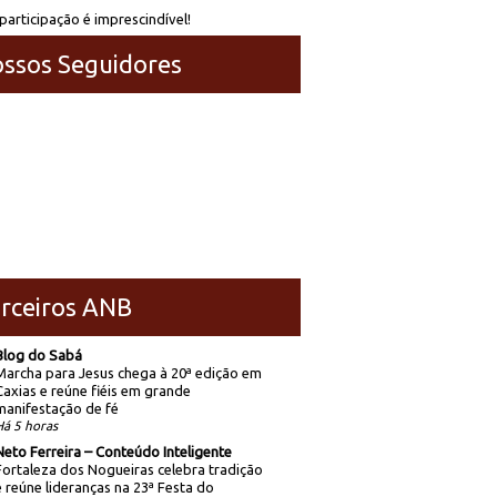
participação é imprescindível!
ssos Seguidores
rceiros ANB
Blog do Sabá
Marcha para Jesus chega à 20ª edição em
Caxias e reúne fiéis em grande
manifestação de fé
Há 5 horas
Neto Ferreira – Conteúdo Inteligente
Fortaleza dos Nogueiras celebra tradição
e reúne lideranças na 23ª Festa do