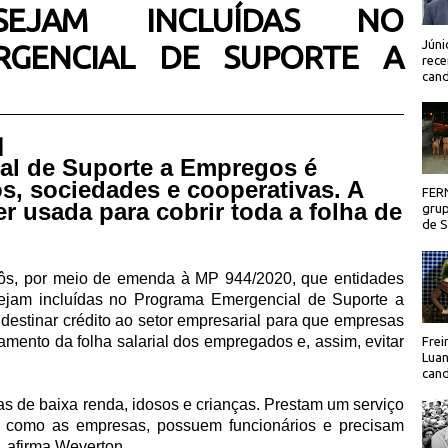
 SEJAM INCLUÍDAS NO
Júni
GENCIAL DE SUPORTE A
rece
cand
 |
al de Suporte a Empregos é
s, sociedades e cooperativas. A
FER
er usada para cobrir toda a folha de
grup
de Sã
ôs, por meio de emenda à MP 944/2020, que entidades
sejam incluídas no Programa Emergencial de Suporte a
destinar crédito ao setor empresarial para que empresas
mento da folha salarial dos empregados e, assim, evitar
Frei
Luan
cand
s de baixa renda, idosos e crianças. Prestam um serviço
m como as empresas, possuem funcionários e precisam
, afirma Weverton.