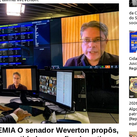
da C
do S
socio
Cida
Jusc
Regi
2026
Algo
patr
(Rep
equí
IA O senador Weverton propôs,