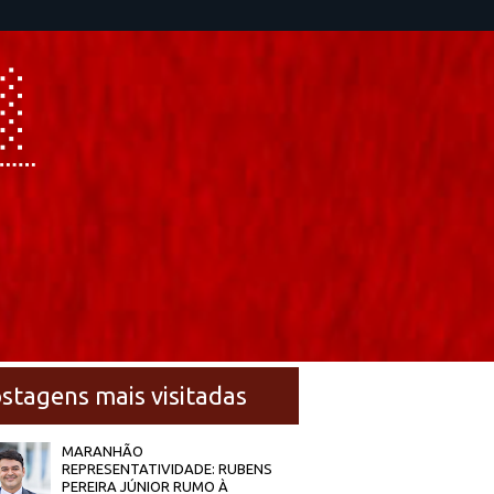
stagens mais visitadas
MARANHÃO
REPRESENTATIVIDADE: RUBENS
PEREIRA JÚNIOR RUMO À