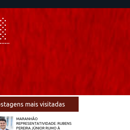
stagens mais visitadas
MARANHÃO
REPRESENTATIVIDADE: RUBENS
PEREIRA JÚNIOR RUMO À