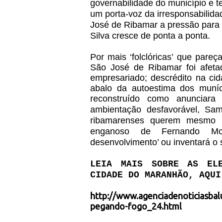
governabilidade do município e 
um porta-voz da irresponsabilida
José de Ribamar a pressão para 
Silva cresce de ponta a ponta.
Por mais ‘folclóricas’ que pare
São José de Ribamar foi afeta
empresariado; descrédito na cida
abalo da autoestima dos muníc
reconstruído como anuncia
ambientação desfavorável, Sam
ribamarenses querem mesmo s
enganoso de Fernando Mour
desenvolvimento’ ou inventará o 
LEIA MAIS SOBRE AS ELE
CIDADE DO MARANHÃO, AQUI
http://www.agenciadenoticiasbal
pegando-fogo_24.html