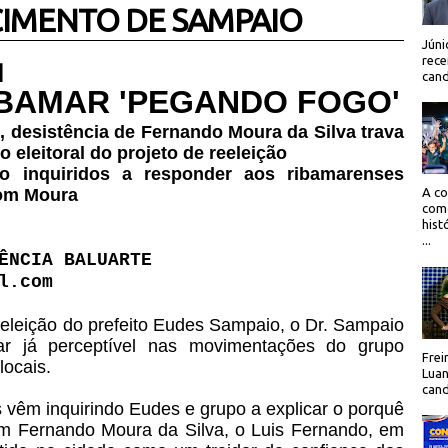
CIMENTO DE SAMPAIO
Júni
rece
 |
cand
IBAMAR 'PEGANDO FOGO'
, desistência de Fernando Moura da Silva trava
eleitoral do projeto de reeleição
do inquiridos a responder aos ribamarenses
om Moura
A co
como
hist
...
ÊNCIA BALUARTE
l.com
eleição do prefeito Eudes Sampaio, o Dr. Sampaio
ar já perceptível nas movimentações do grupo
Frei
locais.
Luan
cand
 vêm inquirindo Eudes e grupo a explicar o porquê
m Fernando Moura da Silva, o Luis Fernando, em