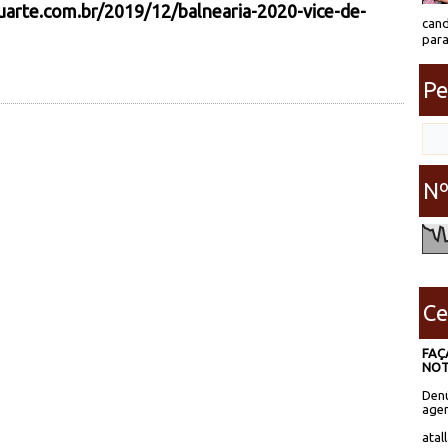
uarte.com.br/2019/12/balnearia-2020-vice-de-
cand
para
Pe
Nº
Ce
FAÇ
NOT
Denú
agen
atal