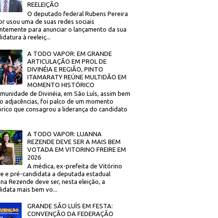
REELEIÇÃO
O deputado federal Rubens Pereira
or usou uma de suas redes sociais
ntemente para anunciar o lançamento da sua
idatura à reeleiç...
A TODO VAPOR: EM GRANDE
ARTICULAÇÃO EM PROL DE
DIVINÉIA E REGIÃO, PINTO
ITAMARATY REÚNE MULTIDÃO EM
MOMENTO HISTÓRICO
munidade de Divinéia, em São Luís, assim bem
 adjacências, foi palco de um momento
órico que consagrou a liderança do candidato
A TODO VAPOR: LUANNA
REZENDE DEVE SER A MAIS BEM
VOTADA EM VITORINO FREIRE EM
2026
A médica, ex-prefeita de Vitórino
re e pré-candidata a deputada estadual
na Rezende deve ser, nesta eleição, a
idata mais bem vo...
GRANDE SÃO LUÍS EM FESTA:
CONVENÇÃO DA FEDERAÇÃO