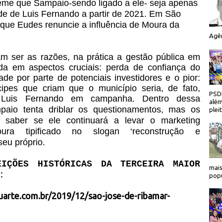
teme que Sampaio-sendo ligado a ele- seja apenas
de de Luis Fernando a partir de 2021. Em São
que Eudes renuncie a influência de Moura da
Agên
çam ser as razões, na prática a gestão pública em
da em aspectos cruciais: perda de confiança do
de por parte de potenciais investidores e o pior:
ipes que criam que o município seria, de fato,
PSDB
ra Luis Fernando em campanha.
Dentro dessa
além
paio tenta driblar os questionamentos, mas os
plei
aber se ele continuará a levar o marketing
a tipificado no slogan ‘reconstrução e
seu próprio.
IÇÕES HISTÓRICAS DA TERCEIRA MAIOR
mais
:
popu
uarte.com.br/2019/12/sao-jose-de-ribamar-