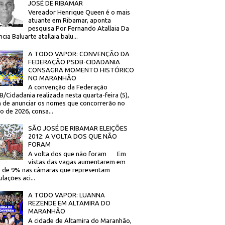
JOSÉ DE RIBAMAR
Vereador Henrique Queen é o mais
atuante em Ribamar, aponta
pesquisa Por Fernando Atallaia Da
cia Baluarte atallaia.balu...
A TODO VAPOR: CONVENÇÃO DA
FEDERAÇÃO PSDB-CIDADANIA
CONSAGRA MOMENTO HISTÓRICO
NO MARANHÃO
A convenção da Federação
/Cidadania realizada nesta quarta-feira (5),
 de anunciar os nomes que concorrerão no
to de 2026, consa...
SÃO JOSÉ DE RIBAMAR ELEIÇÕES
2012: A VOLTA DOS QUE NÃO
FORAM
A volta dos que não foram Em
vistas das vagas aumentarem em
 de 9% nas câmaras que representam
lações aci...
A TODO VAPOR: LUANNA
REZENDE EM ALTAMIRA DO
MARANHÃO
A cidade de Altamira do Maranhão,