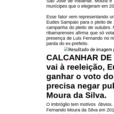
São José de Ribamar. Moura é t
munícipes que o elegeram em 20
Esse fator vem representando um
Eudes Sampaio para o pleito de 2
campanha do pleito de outubro. 
ribamarenses afirma que só vot
presença de Luis Fernando no m
parda do ex-prefeito.
CALCANHAR DE A
vai à reeleição,
ganhar o voto do
precisa negar p
Moura da Silva.
O imbróglio tem motivos
óbvios.
Fernando Moura da Silva em 201