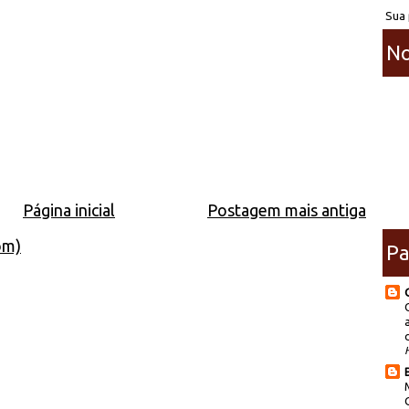
Sua 
No
Página inicial
Postagem mais antiga
om)
Pa