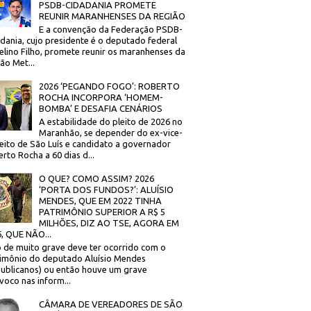
PSDB-CIDADANIA PROMETE
REUNIR MARANHENSES DA REGIÃO
E a convenção da Federação PSDB-
dania, cujo presidente é o deputado federal
elino Filho, promete reunir os maranhenses da
ão Met...
2026 ‘PEGANDO FOGO’: ROBERTO
ROCHA INCORPORA ‘HOMEM-
BOMBA’ E DESAFIA CENÁRIOS
A estabilidade do pleito de 2026 no
Maranhão, se depender do ex-vice-
eito de São Luís e candidato a governador
rto Rocha a 60 dias d...
O QUE? COMO ASSIM? 2026
‘PORTA DOS FUNDOS?’: ALUÍSIO
MENDES, QUE EM 2022 TINHA
PATRIMÔNIO SUPERIOR A R$ 5
MILHÕES, DIZ AO TSE, AGORA EM
, QUE NÃO...
 de muito grave deve ter ocorrido com o
imônio do deputado Aluísio Mendes
ublicanos) ou então houve um grave
voco nas inform...
CÂMARA DE VEREADORES DE SÃO