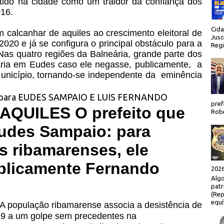
ido na cidade como um traidor da confiança dos
16.
Cida
 calcanhar de aquiles ao crescimento eleitoral de
Jusc
020 e já se configura o principal obstáculo para a
Regi
Nas quatro regiões da Balneária, grande parte dos
aria em Eudes caso ele negasse, publicamente,
a
unicípio, tornando-se independente da
eminência
pref
QUILES O prefeito que
Robe
 Eudes Sampaio: para
s ribamarenses, ele
ublicamente Fernando
2026
Algo
patr
(Rep
equí
 A população ribamarense associa a desistência de
9 a um golpe sem precedentes na