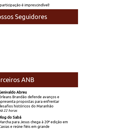
participação é imprescindível!
ssos Seguidores
rceiros ANB
Genivaldo Abreu
Orleans Brandão defende avanços e
apresenta propostas para enfrentar
desafios históricos do Maranhão
Há 22 horas
Blog do Sabá
Marcha para Jesus chega à 20ª edição em
Caxias e reúne fiéis em grande