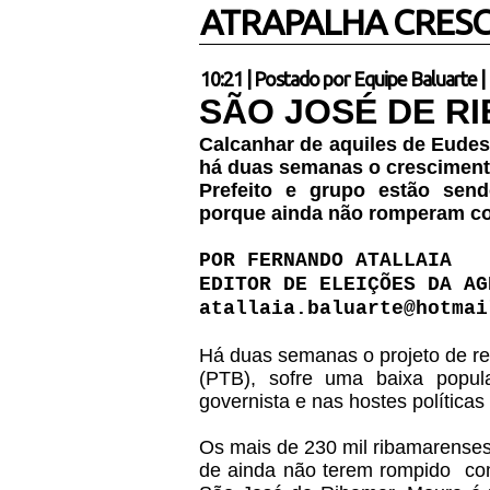
ATRAPALHA CRES
10:21
|
Postado por
Equipe Baluarte
|
SÃO JOSÉ DE R
Calcanhar de aquiles de Eudes
há duas semanas o crescimento 
Prefeito e grupo estão sen
porque ainda não romperam c
POR FERNANDO ATALLAIA
EDITOR DE ELEIÇÕES DA AG
atallaia.baluarte@hotmai
Há duas semanas o projeto de re
(PTB), sofre uma baixa popul
governista e nas hostes políticas 
Os mais de 230 mil ribamarenses
de ainda não terem rompido
co