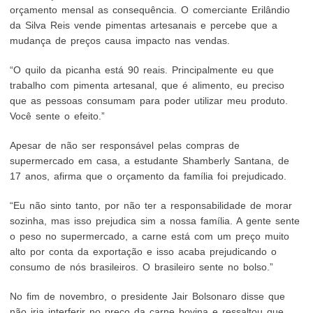
orçamento mensal as consequência. O comerciante Erilândio
da Silva Reis vende pimentas artesanais e percebe que a
mudança de preços causa impacto nas vendas.
“O quilo da picanha está 90 reais. Principalmente eu que
trabalho com pimenta artesanal, que é alimento, eu preciso
que as pessoas consumam para poder utilizar meu produto.
Você sente o efeito.”
Apesar de não ser responsável pelas compras de
supermercado em casa, a estudante Shamberly Santana, de
17 anos, afirma que o orçamento da família foi prejudicado.
“Eu não sinto tanto, por não ter a responsabilidade de morar
sozinha, mas isso prejudica sim a nossa família. A gente sente
o peso no supermercado, a carne está com um preço muito
alto por conta da exportação e isso acaba prejudicando o
consumo de nós brasileiros. O brasileiro sente no bolso.”
No fim de novembro, o presidente Jair Bolsonaro disse que
não iria interferir no preço da carne bovina e ressaltou que