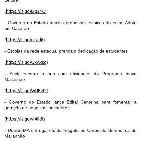
Leitura
(
https://is.gd/I2g31C
)
- Governo do Estado analisa propostas técnicas do edital Adote
um Casarão
(
https://is.gd/eryId6
)
- Escolas da rede estadual premiam dedicação de estudantes
(
https://is.gd/OkAksq
)
- Secti encerra o ano com atividades do Programa Inova
Maranhão
(
https://is.gd/WUEeLt
)
- Governo do Estado lança Edital Centelha para fomentar a
geração de negócios inovadores
(
https://is.gd/vI40dt
)
- Detran-MA entrega kits de resgate ao Corpo de Bombeiros do
Maranhão