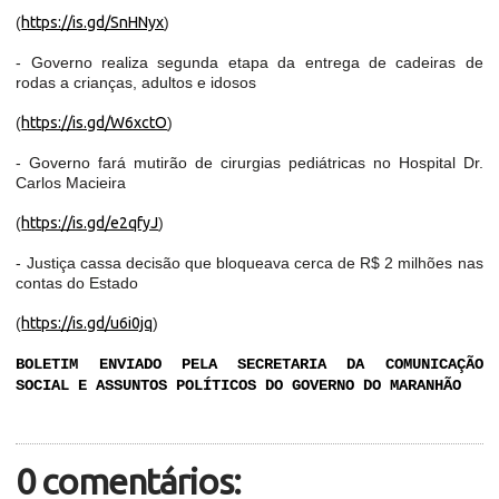
(
https://is.gd/SnHNyx
)
- Governo realiza segunda etapa da entrega de cadeiras de
rodas a crianças, adultos e idosos
(
https://is.gd/W6xctO
)
- Governo fará mutirão de cirurgias pediátricas no Hospital Dr.
Carlos Macieira
(
https://is.gd/e2qfyJ
)
- Justiça cassa decisão que bloqueava cerca de R$ 2 milhões nas
contas do Estado
(
https://is.gd/u6i0jq
)
BOLETIM ENVIADO PELA SECRETARIA DA COMUNICAÇÃO
SOCIAL E ASSUNTOS POLÍTICOS DO GOVERNO DO MARANHÃO
0 comentários: