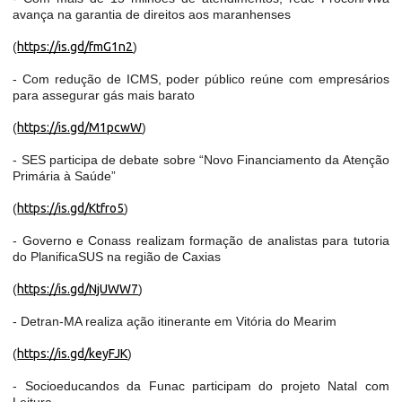
avança na garantia de direitos aos maranhenses
(
https://is.gd/fmG1n2
)
- Com redução de ICMS, poder público reúne com empresários
para assegurar gás mais barato
(
https://is.gd/M1pcwW
)
- SES participa de debate sobre “Novo Financiamento da Atenção
Primária à Saúde”
(
https://is.gd/Ktfro5
)
- Governo e Conass realizam formação de analistas para tutoria
do PlanificaSUS na região de Caxias
(
https://is.gd/NjUWW7
)
- Detran-MA realiza ação itinerante em Vitória do Mearim
(
https://is.gd/keyFJK
)
- Socioeducandos da Funac participam do projeto Natal com