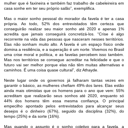
mulher que é faxineira e também faz trabalho de cabeleireira em
casa sonhe em ter seu próprio salão”, exemplifica.
Mas o maior sonho pessoal do morador da favela é ter a casa
própria. Ao todo, 52% dos entrevistados têm certeza que
conseguirão realizar seu maior sonho até 2020 e apenas 1%
acredita que jamais conseguirá concretizá-los. “Crise é algo
recorrente na vida das pessoas que nasceram nesses territórios.
Elas não sonham muito alto. A favela é um espaço físico onde
domina a resiliência, e a superação é um norte. Vivemos no Brasil
uma crise moral e política, e as favelas percebem isso também.
Mas nos territórios se consegue acreditar na felicidade e que o
futuro vai ser melhor porque elas não têm muitas alternativas e
caminhos. É uma coisa quase cultural”, diz Athayde.
Neste lugar onde os governos já falharam tantas vezes em
garantir o básico, as mulheres chefiam 49% dos lares. Elas estão
ainda mais otimistas que os homens para o ano que vem: 55%
acreditam que realizarão seus sonhos até 2020, enquanto só
44% dos homens têm essa mesma confiança. O principal
empecilho apontado pelos entrevistados para alcançar seus
desejos é o dinheiro (67%), seguido da disciplina (32%), do
tempo (25%) e da sorte (16%).
Mas quando o assunto é o sonho coletivo para a favela, a