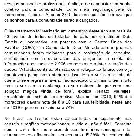
desejos pessoais e profissionais é alta, a de conquistar um sonho
coletivo para a comunidade, como mais segurança para os
moradores, é baixa. Apenas 28% das pessoas têm certeza que
os sonhos para a comunidade serão alcançados.
O levantamento foi realizado em dezembro deste ano em mais de
60 favelas de todos os Estados do país pelos institutos Data
Favela e Locomotiva, em parceria com a Central Única das
Favelas (CUFA) e a Comunidade Door. Moradores das próprias
comunidades foram treinados para a realização da pesquisa,
contribuindo com a elaboração das perguntas, a coleta de
informações por meio de 2.006 entrevistas e a interpretação dos
dados. “A favela continua otimista com relação ao futuro, como já
apontavam pesquisas anteriores. Isso tem a ver com o fato de
que a crise é regra na favela, não exceção. O otimismo tem muito
mais a ver com a confiança no seu esforço do que com uma
solução mágica vinda de fora”, explica Renato Meirelles,
presidente do Instituto Locomotiva. Mas se, em 2013, 94% dos
moradores davam nota de 8 a 10 para sua felicidade, neste ano
de 2019 o percentual caiu para 74%.
No Brasil, as favelas estão concentradas principalmente nas
capitais e regiões metropolitanas. A vida ali não é fácil. Somente
dois a cada dez moradores desses territórios conseguem ter
alguma reserva financeira, por exemplo. E 29% têm conseguido