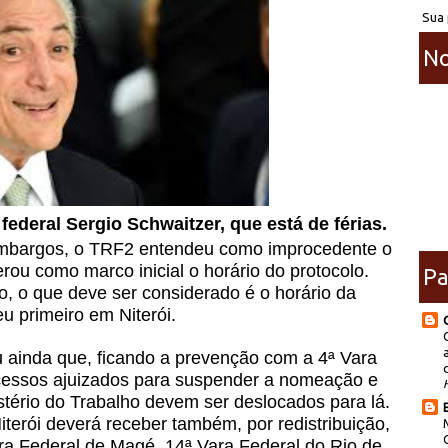
Sua 
No
federal Sergio Schwaitzer, que está de férias.
embargos, o TRF2 entendeu como improcedente o
ou como marco inicial o horário do protocolo.
Pa
so, o que deve ser considerado é o horário da
eu primeiro em Niterói.
u ainda que, ficando a prevenção com a 4ª Vara
rocessos ajuizados para suspender a nomeação e
istério do Trabalho devem ser deslocados para lá.
iterói deverá receber também, por redistribuição,
ra Federal de Magé, 14ª Vara Federal do Rio de