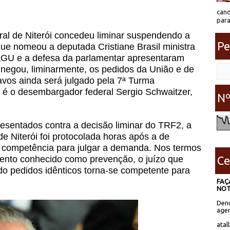
cand
para
ral de Niterói concedeu liminar suspendendo a
Pe
 que nomeou a deputada Cristiane Brasil ministra
a AGU e a defesa da parlamentar apresentaram
negou, liminarmente, os pedidos da União e de
ravos ainda será julgado pela 7ª Turma
r é o desembargador federal Sergio Schwaitzer,
Nº
sentados contra a decisão liminar do TRF2, a
 Niterói foi protocolada horas após a de
a a competência para julgar a demanda. Nos termos
Ce
mento conhecido como prevenção, o juízo que
do pedidos idênticos torna-se competente para
FAÇ
NOT
Denú
agen
atal