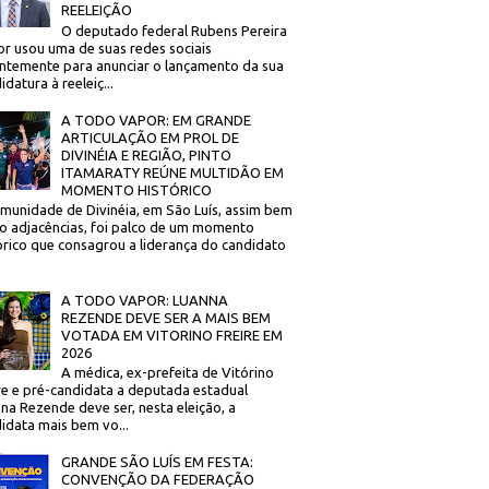
REELEIÇÃO
O deputado federal Rubens Pereira
or usou uma de suas redes sociais
ntemente para anunciar o lançamento da sua
idatura à reeleiç...
A TODO VAPOR: EM GRANDE
ARTICULAÇÃO EM PROL DE
DIVINÉIA E REGIÃO, PINTO
ITAMARATY REÚNE MULTIDÃO EM
MOMENTO HISTÓRICO
munidade de Divinéia, em São Luís, assim bem
 adjacências, foi palco de um momento
órico que consagrou a liderança do candidato
A TODO VAPOR: LUANNA
REZENDE DEVE SER A MAIS BEM
VOTADA EM VITORINO FREIRE EM
2026
A médica, ex-prefeita de Vitórino
re e pré-candidata a deputada estadual
na Rezende deve ser, nesta eleição, a
idata mais bem vo...
GRANDE SÃO LUÍS EM FESTA:
CONVENÇÃO DA FEDERAÇÃO