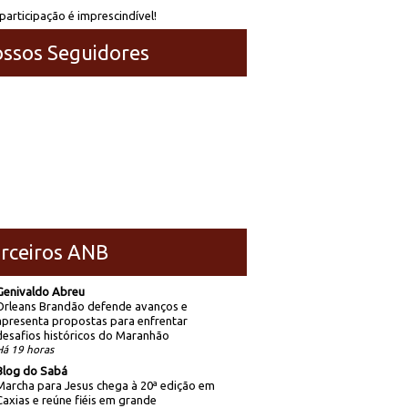
participação é imprescindível!
ssos Seguidores
rceiros ANB
Genivaldo Abreu
Orleans Brandão defende avanços e
apresenta propostas para enfrentar
desafios históricos do Maranhão
Há 19 horas
Blog do Sabá
Marcha para Jesus chega à 20ª edição em
Caxias e reúne fiéis em grande