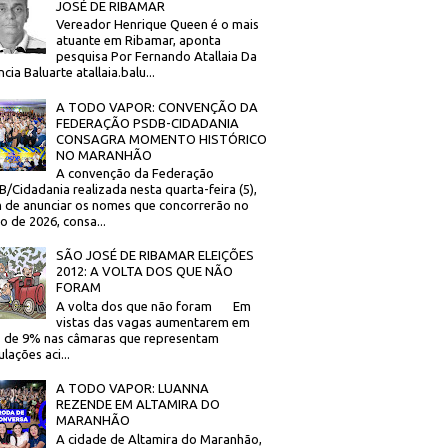
JOSÉ DE RIBAMAR
Vereador Henrique Queen é o mais
atuante em Ribamar, aponta
pesquisa Por Fernando Atallaia Da
cia Baluarte atallaia.balu...
A TODO VAPOR: CONVENÇÃO DA
FEDERAÇÃO PSDB-CIDADANIA
CONSAGRA MOMENTO HISTÓRICO
NO MARANHÃO
A convenção da Federação
/Cidadania realizada nesta quarta-feira (5),
 de anunciar os nomes que concorrerão no
to de 2026, consa...
SÃO JOSÉ DE RIBAMAR ELEIÇÕES
2012: A VOLTA DOS QUE NÃO
FORAM
A volta dos que não foram Em
vistas das vagas aumentarem em
 de 9% nas câmaras que representam
lações aci...
A TODO VAPOR: LUANNA
REZENDE EM ALTAMIRA DO
MARANHÃO
A cidade de Altamira do Maranhão,