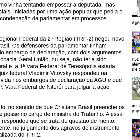
verno vinha tentando empossar a deputada, mas
ciais, iniciadas por uma ação popular que pedia o
condenação da parlamentar em processos
Agên
 Regional Federal da 2ª Região (TRF-2) negou novo
rasil. Os defensores da parlamentar tinham
o embargo de declaração, com dois argumentos.
ocacia-Geral União, ou seja, não teria sido
PSDB
além
tural e a 1ª Vara Federal de Teresópolis estaria
plei
 juiz federal Vladimir Vitovsky respondeu na
solvida nos embargos de declaração da AGU e que
. Vara Federal de Niterói para julgar a ação
mais
i no sentido de que Cristiane Brasil preenche os
popu
e posse no cargo de ministra do Trabalho. A essa
y respondeu que se trata de questão de mérito,
ente, no julgamento dos agravos de instrumento
alizada do TRF2.