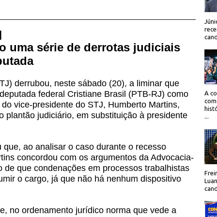
Júni
rece
 |
cand
 uma série de derrotas judiciais
putada
TJ) derrubou, neste sábado (20), a liminar que
eputada federal Cristiane Brasil (PTB-RJ) como
A co
como
é do vice-presidente do STJ, Humberto Martins,
hist
o plantão judiciário, em substituição à presidente
...
 que, ao analisar o caso durante o recesso
rtins concordou com os argumentos da Advocacia-
o de que condenações em processos trabalhistas
Frei
ir o cargo, já que não há nenhum dispositivo
Luan
cand
te, no ordenamento jurídico norma que vede a