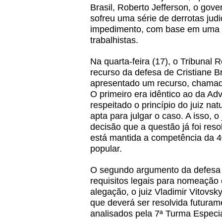
Brasil, Roberto Jefferson, o go
sofreu uma série de derrotas judi
impedimento, com base em uma 
trabalhistas.
Na quarta-feira (17), o Tribunal
recurso da defesa de Cristiane B
apresentado um recurso, chamad
O primeiro era idêntico ao da Adv
respeitado o princípio do juiz na
apta para julgar o caso. A isso, o
decisão que a questão já foi re
está mantida a competência da 4ª
popular.
O segundo argumento da defesa fo
requisitos legais para nomeação 
alegação, o juiz Vladimir Vitovsk
que deverá ser resolvida futuram
analisados pela 7ª Turma Especi