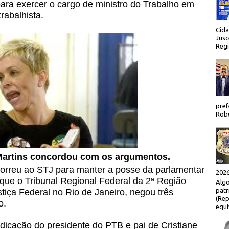
ra exercer o cargo de ministro do Trabalho em
rabalhista.
Cida
Jusc
Regi
pref
Robe
Martins concordou com os argumentos.
ecorreu ao STJ para manter a posse da parlamentar
2026
que o Tribunal Regional Federal da 2ª Região
Algo
patr
tiça Federal no Rio de Janeiro, negou três
(Rep
o.
equí
ndicação do presidente do PTB e pai de Cristiane