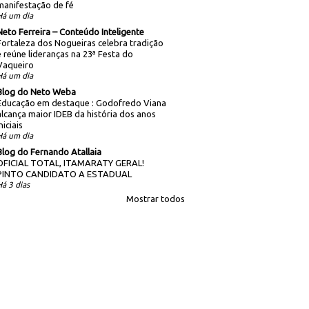
manifestação de fé
Há um dia
Neto Ferreira – Conteúdo Inteligente
Fortaleza dos Nogueiras celebra tradição
e reúne lideranças na 23ª Festa do
Vaqueiro
Há um dia
Blog do Neto Weba
Educação em destaque : Godofredo Viana
alcança maior IDEB da história dos anos
niciais
Há um dia
Blog do Fernando Atallaia
OFICIAL TOTAL, ITAMARATY GERAL!
PINTO CANDIDATO A ESTADUAL
Há 3 dias
Mostrar todos