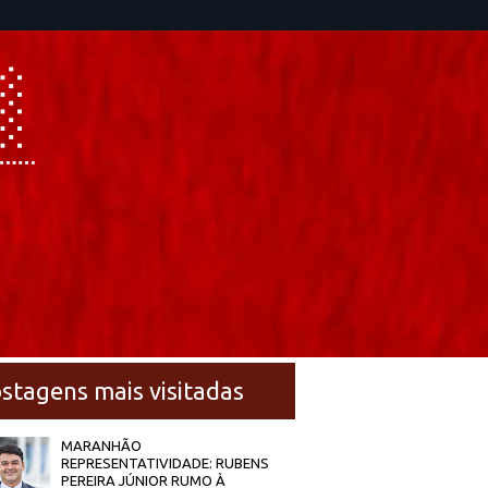
stagens mais visitadas
MARANHÃO
REPRESENTATIVIDADE: RUBENS
PEREIRA JÚNIOR RUMO À