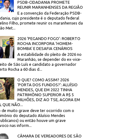
PSDB-CIDADANIA PROMETE
REUNIR MARANHENSES DA REGIÃO
E a convenção da Federação PSDB-
dania, cujo presidente é o deputado federal
elino Filho, promete reunir os maranhenses da
ão Met...
2026 ‘PEGANDO FOGO’: ROBERTO
ROCHA INCORPORA ‘HOMEM-
BOMBA’ E DESAFIA CENÁRIOS
A estabilidade do pleito de 2026 no
Maranhão, se depender do ex-vice-
eito de São Luís e candidato a governador
rto Rocha a 60 dias d...
O QUE? COMO ASSIM? 2026
‘PORTA DOS FUNDOS?’: ALUÍSIO
MENDES, QUE EM 2022 TINHA
PATRIMÔNIO SUPERIOR A R$ 5
MILHÕES, DIZ AO TSE, AGORA EM
, QUE NÃO...
 de muito grave deve ter ocorrido com o
imônio do deputado Aluísio Mendes
ublicanos) ou então houve um grave
voco nas inform...
CÂMARA DE VEREADORES DE SÃO