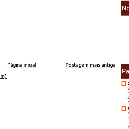
No
Página inicial
Postagem mais antiga
Pa
om)