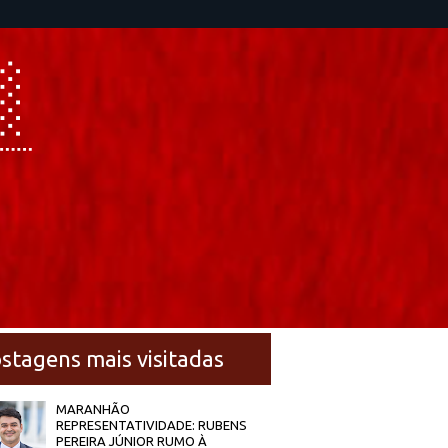
stagens mais visitadas
MARANHÃO
REPRESENTATIVIDADE: RUBENS
PEREIRA JÚNIOR RUMO À