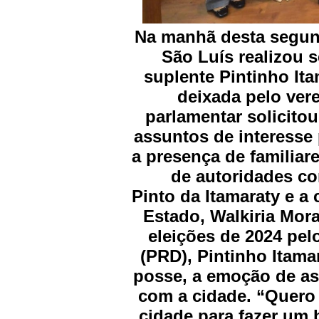
Na manhã desta segund
São Luís realizou 
suplente Pintinho It
deixada pelo ver
parlamentar solicitou
assuntos de interesse 
a presença de familiar
de autoridades c
Pinto da Itamaraty e a
Estado, Walkiria Mor
eleições de 2024 pe
(PRD), Pintinho Itama
posse, a emoção de a
com a cidade. “Quero
cidade para fazer um 