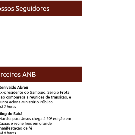
ssos Seguidores
rceiros ANB
Genivaldo Abreu
Ex-presidente do Sampaio, Sérgio Frota
não comparece a reuniões de transição, e
Junta aciona Ministério Público
Há 2 horas
Blog do Sabá
Marcha para Jesus chega à 20ª edição em
Caxias e reúne fiéis em grande
manifestação de fé
Há 8 horas