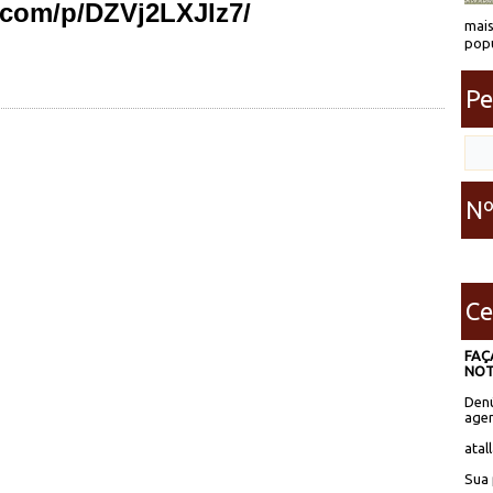
.com/p/DZVj2LXJlz7/
mais
popu
Pe
Nº
Ce
FAÇ
NOT
Denú
agen
atal
Sua 