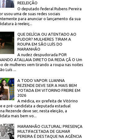
REELEIÇÃO
O deputado federal Rubens Pereira
or usou uma de suas redes sociais
ntemente para anunciar o lançamento da sua
idatura à reeleiç...
QUE DELÍCIA OU ATENTADO AO
PUDOR? MULHERES TIRAM A
ROUPA EM SÃO LUÍS DO
MARANHÃO
A nudez despudorada POR
NANDO ATALLAIA DIRETO DA REDA ÇÃ O Um
o de mulheres vem tirando a roupa nas noites
o Luís ...
A TODO VAPOR: LUANNA
REZENDE DEVE SER A MAIS BEM
VOTADA EM VITORINO FREIRE EM
2026
A médica, ex-prefeita de Vitórino
re e pré-candidata a deputada estadual
na Rezende deve ser, nesta eleição, a
idata mais bem vo...
MARANHÃO CULTURAL: PRESENÇA
MULTIFACETADA DE GILMAR
PEREIRA É DESTAQUE NA AGÊNCIA