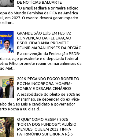
DE NOTÍCIAS BALUARTE
‘’O Brasil sediará a primeira edição
opa do Mundo Feminina da FIFA na América
ul, em 2027. O evento deverá gerar impacto
cultur...
GRANDE SÃO LUÍS EM FESTA:
CONVENÇÃO DA FEDERAÇÃO
PSDB-CIDADANIA PROMETE
REUNIR MARANHENSES DA REGIÃO
E a convenção da Federação PSDB-
dania, cujo presidente é o deputado federal
elino Filho, promete reunir os maranhenses da
ão Met...
2026 ‘PEGANDO FOGO’: ROBERTO
ROCHA INCORPORA ‘HOMEM-
BOMBA’ E DESAFIA CENÁRIOS
A estabilidade do pleito de 2026 no
Maranhão, se depender do ex-vice-
eito de São Luís e candidato a governador
rto Rocha a 60 dias d...
O QUE? COMO ASSIM? 2026
‘PORTA DOS FUNDOS?’: ALUÍSIO
MENDES, QUE EM 2022 TINHA
PATRIMÔNIO SUPERIOR A R$ 5