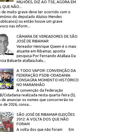
MILHÕES, DIZ AO TSE, AGORA EM
, QUE NÃO...
 de muito grave deve ter ocorrido com o
imônio do deputado Aluísio Mendes
ublicanos) ou então houve um grave
voco nas inform...
CÂMARA DE VEREADORES DE SÃO
JOSÉ DE RIBAMAR
Vereador Henrique Queen é o mais
atuante em Ribamar, aponta
pesquisa Por Fernando Atallaia Da
cia Baluarte atallaia.balu...
A TODO VAPOR: CONVENÇÃO DA
FEDERAÇÃO PSDB-CIDADANIA
CONSAGRA MOMENTO HISTÓRICO
NO MARANHÃO
A convenção da Federação
/Cidadania realizada nesta quarta-feira (5),
 de anunciar os nomes que concorrerão no
to de 2026, consa...
SÃO JOSÉ DE RIBAMAR ELEIÇÕES
2012: A VOLTA DOS QUE NÃO
FORAM
A volta dos que não foram Em