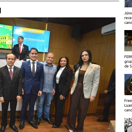
 |
Júni
rece
cand
FER
grup
de Sã
Frei
Luan
cand