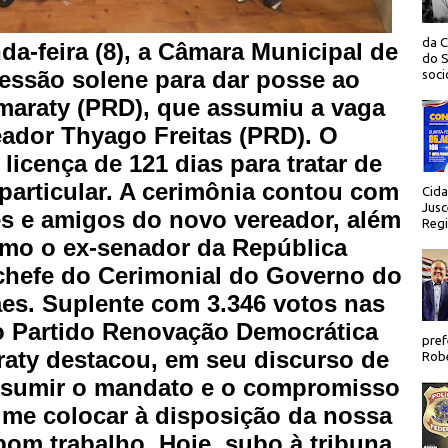
da C
a-feira (8), a Câmara Municipal de
do S
sessão solene para dar posse ao
socio
amaraty (PRD), que assumiu a vaga
eador Thyago Freitas (PRD). O
 licença de 121 dias para tratar de
particular. A cerimônia contou com
Cida
Jusc
es e amigos do novo vereador, além
Regi
omo o ex-senador da República
 chefe do Cerimonial do Governo do
aes. Suplente com 3.346 votos nas
lo Partido Renovação Democrática
pref
raty destacou, em seu discurso de
Robe
ssumir o mandato e o compromisso
 me colocar à disposição da nossa
bom trabalho. Hoje, subo à tribuna