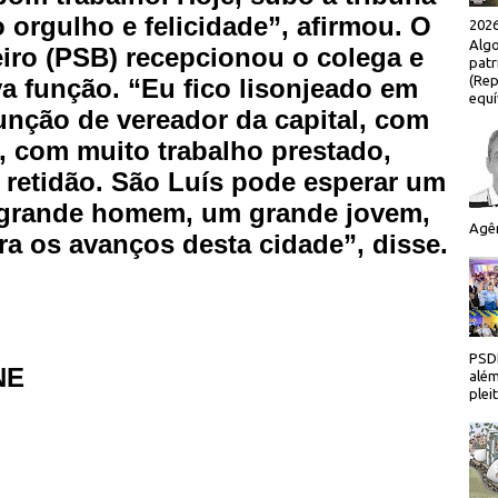
orgulho e felicidade”, afirmou. O
2026
Algo
iro (PSB) recepcionou o colega e
patr
(Rep
a função. “Eu fico lisonjeado em
equí
unção de vereador da capital, com
, com muito trabalho prestado,
 retidão. São Luís pode esperar um
 grande homem, um grande jovem,
Agên
ra os avanços desta cidade”, disse.
PSDB
NE
além
plei