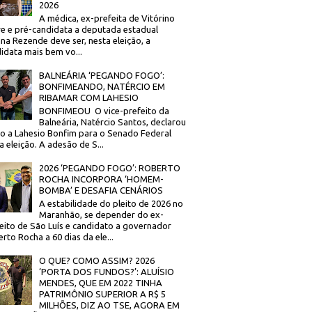
2026
A médica, ex-prefeita de Vitórino
re e pré-candidata a deputada estadual
na Rezende deve ser, nesta eleição, a
idata mais bem vo...
BALNEÁRIA ‘PEGANDO FOGO’:
BONFIMEANDO, NATÉRCIO EM
RIBAMAR COM LAHESIO
BONFIMEOU O vice-prefeito da
Balneária, Natércio Santos, declarou
o a Lahesio Bonfim para o Senado Federal
a eleição. A adesão de S...
2026 ‘PEGANDO FOGO’: ROBERTO
ROCHA INCORPORA ‘HOMEM-
BOMBA’ E DESAFIA CENÁRIOS
A estabilidade do pleito de 2026 no
Maranhão, se depender do ex-
eito de São Luís e candidato a governador
rto Rocha a 60 dias da ele...
O QUE? COMO ASSIM? 2026
‘PORTA DOS FUNDOS?’: ALUÍSIO
MENDES, QUE EM 2022 TINHA
PATRIMÔNIO SUPERIOR A R$ 5
MILHÕES, DIZ AO TSE, AGORA EM