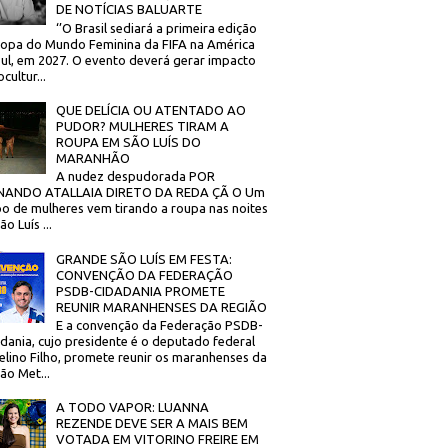
DE NOTÍCIAS BALUARTE
‘’O Brasil sediará a primeira edição
opa do Mundo Feminina da FIFA na América
ul, em 2027. O evento deverá gerar impacto
cultur...
QUE DELÍCIA OU ATENTADO AO
PUDOR? MULHERES TIRAM A
ROUPA EM SÃO LUÍS DO
MARANHÃO
A nudez despudorada POR
NANDO ATALLAIA DIRETO DA REDA ÇÃ O Um
o de mulheres vem tirando a roupa nas noites
o Luís ...
GRANDE SÃO LUÍS EM FESTA:
CONVENÇÃO DA FEDERAÇÃO
PSDB-CIDADANIA PROMETE
REUNIR MARANHENSES DA REGIÃO
E a convenção da Federação PSDB-
dania, cujo presidente é o deputado federal
elino Filho, promete reunir os maranhenses da
ão Met...
A TODO VAPOR: LUANNA
REZENDE DEVE SER A MAIS BEM
VOTADA EM VITORINO FREIRE EM