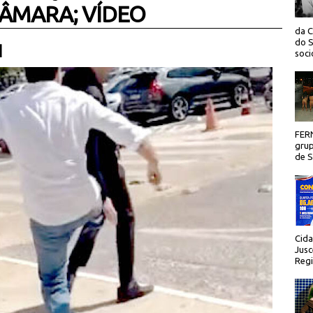
CÂMARA; VÍDEO
da C
do S
 |
socio
FER
grup
de Sã
Cida
Jusc
Regi