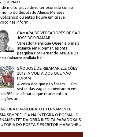
, QUE NÃO...
 de muito grave deve ter ocorrido com o
imônio do deputado Aluísio Mendes
ublicanos) ou então houve um grave
voco nas inform...
CÂMARA DE VEREADORES DE SÃO
JOSÉ DE RIBAMAR
Vereador Henrique Queen é o mais
atuante em Ribamar, aponta
pesquisa Por Fernando Atallaia Da
cia Baluarte atallaia.balu...
SÃO JOSÉ DE RIBAMAR ELEIÇÕES
2012: A VOLTA DOS QUE NÃO
FORAM
A volta dos que não foram Em
vistas das vagas aumentarem em
 de 9% nas câmaras que representam
lações aci...
ERATURA BRASILEIRA: O ETERNAMENTE
SIA SEMPRE LEIA NA ÍNTEGRA O POEMA ''O
RNAMENTE'' DA OBRA INÉDITA PARADOXAIS
AUTORIA DO POETA E ESCRITOR MARANHE...