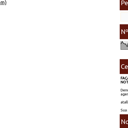
Pe
om)
Nº
Ce
FAÇ
NOT
Denú
agen
atal
Sua 
No