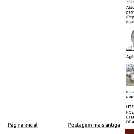
2026
Algo
patr
(Rep
equí
Agên
mais
popu
LIT
POE
ETE
DE 
Página inicial
Postagem mais antiga