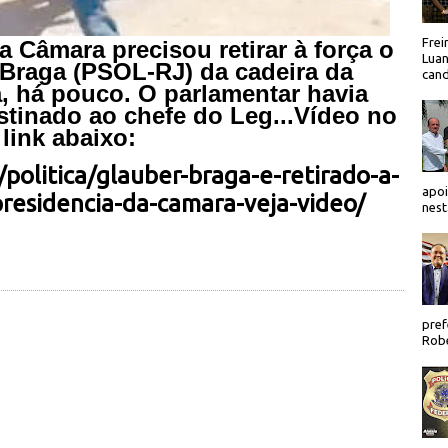
Frei
da Câmara precisou retirar à força o
Luan
Braga (PSOL-RJ) da cadeira da
cand
, há pouco. O parlamentar havia
tinado ao chefe do Leg...Vídeo no
link abaixo:
r/politica/glauber-braga-e-retirado-a-
apoi
presidencia-da-camara-veja-video/
nest
pref
Robe