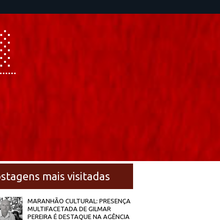
stagens mais visitadas
MARANHÃO CULTURAL: PRESENÇA
MULTIFACETADA DE GILMAR
PEREIRA É DESTAQUE NA AGÊNCIA