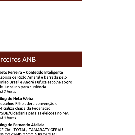
rceiros ANB
Neto Ferreira – Conteúdo Inteligente
Esposa de Rildo Amaral é barrada pelo
União Brasil e André Fufuca escolhe sogro
de Juscelino para suplência
Há 2 horas
Blog do Neto Weba
Juscelino Filho lidera convenção e
oficializa chapa da Federação
PSDB/Cidadania para as eleições no MA
Há 3 horas
Blog do Fernando Atallaia
OFICIAL TOTAL, ITAMARATY GERAL!
PINTO CANDIDATO A ESTADUAL