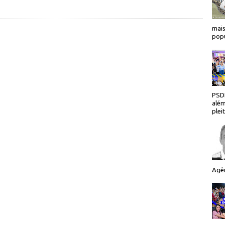
mais
popu
PSDB
além
plei
Agên