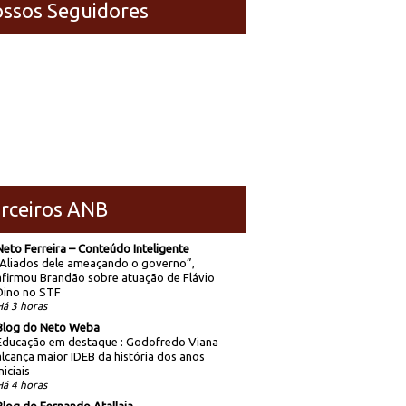
ssos Seguidores
rceiros ANB
Neto Ferreira – Conteúdo Inteligente
“Aliados dele ameaçando o governo”,
afirmou Brandão sobre atuação de Flávio
Dino no STF
Há 3 horas
Blog do Neto Weba
Educação em destaque : Godofredo Viana
alcança maior IDEB da história dos anos
niciais
Há 4 horas
Blog do Fernando Atallaia