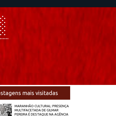
stagens mais visitadas
MARANHÃO CULTURAL: PRESENÇA
MULTIFACETADA DE GILMAR
PEREIRA É DESTAQUE NA AGÊNCIA