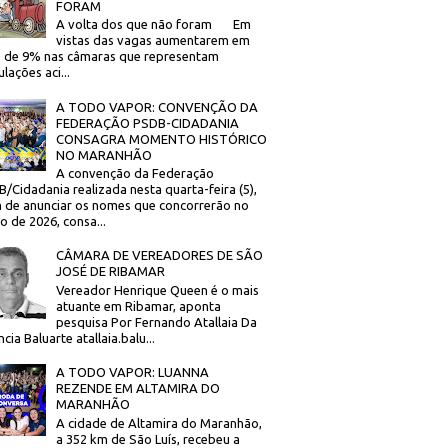
FORAM
A volta dos que não foram Em
vistas das vagas aumentarem em
 de 9% nas câmaras que representam
lações aci...
A TODO VAPOR: CONVENÇÃO DA
FEDERAÇÃO PSDB-CIDADANIA
CONSAGRA MOMENTO HISTÓRICO
NO MARANHÃO
A convenção da Federação
/Cidadania realizada nesta quarta-feira (5),
 de anunciar os nomes que concorrerão no
to de 2026, consa...
CÂMARA DE VEREADORES DE SÃO
JOSÉ DE RIBAMAR
Vereador Henrique Queen é o mais
atuante em Ribamar, aponta
pesquisa Por Fernando Atallaia Da
cia Baluarte atallaia.balu...
A TODO VAPOR: LUANNA
REZENDE EM ALTAMIRA DO
MARANHÃO
A cidade de Altamira do Maranhão,
a 352 km de São Luís, recebeu a