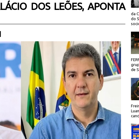
LÁCIO DOS LEÕES, APONTA
da C
do S
socio
 |
FER
grup
de Sã
Frei
Luan
cand