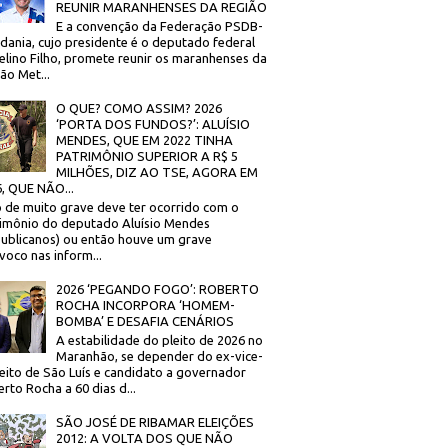
REUNIR MARANHENSES DA REGIÃO
E a convenção da Federação PSDB-
dania, cujo presidente é o deputado federal
elino Filho, promete reunir os maranhenses da
ão Met...
O QUE? COMO ASSIM? 2026
‘PORTA DOS FUNDOS?’: ALUÍSIO
MENDES, QUE EM 2022 TINHA
PATRIMÔNIO SUPERIOR A R$ 5
MILHÕES, DIZ AO TSE, AGORA EM
, QUE NÃO...
 de muito grave deve ter ocorrido com o
imônio do deputado Aluísio Mendes
ublicanos) ou então houve um grave
voco nas inform...
2026 ‘PEGANDO FOGO’: ROBERTO
ROCHA INCORPORA ‘HOMEM-
BOMBA’ E DESAFIA CENÁRIOS
A estabilidade do pleito de 2026 no
Maranhão, se depender do ex-vice-
eito de São Luís e candidato a governador
rto Rocha a 60 dias d...
SÃO JOSÉ DE RIBAMAR ELEIÇÕES
2012: A VOLTA DOS QUE NÃO