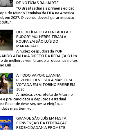
DE NOTÍCIAS BALUARTE
‘’O Brasil sediará a primeira edição
opa do Mundo Feminina da FIFA na América
ul, em 2027. O evento deverá gerar impacto
cultur...
QUE DELÍCIA OU ATENTADO AO
PUDOR? MULHERES TIRAM A
ROUPA EM SÃO LUÍS DO
MARANHÃO
A nudez despudorada POR
NANDO ATALLAIA DIRETO DA REDA ÇÃ O Um
o de mulheres vem tirando a roupa nas noites
o Luís ...
A TODO VAPOR: LUANNA
REZENDE DEVE SER A MAIS BEM
VOTADA EM VITORINO FREIRE EM
2026
A médica, ex-prefeita de Vitórino
re e pré-candidata a deputada estadual
na Rezende deve ser, nesta eleição, a
idata mais bem vo...
GRANDE SÃO LUÍS EM FESTA:
CONVENÇÃO DA FEDERAÇÃO
PSDB-CIDADANIA PROMETE