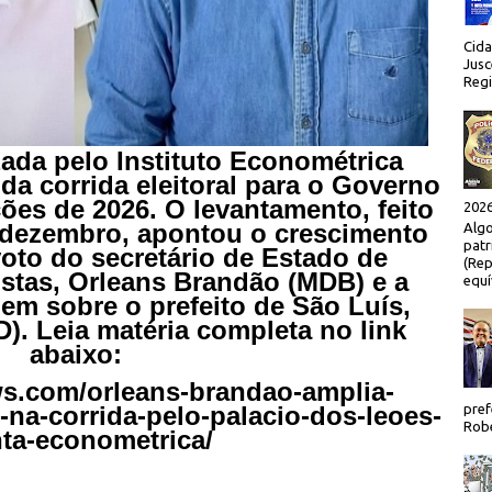
Cida
Jusc
Regi
ada pelo Instituto Econométrica
 da corrida eleitoral para o Governo
ões de 2026. O levantamento, feito
2026
e dezembro, apontou o crescimento
Algo
patr
oto do secretário de Estado de
(Rep
stas, Orleans Brandão (MDB) e a
equí
em sobre o prefeito de São Luís,
). Leia matéria completa no link
abaixo:
ws.com/orleans-brandao-amplia-
pref
na-corrida-pelo-palacio-dos-leoes-
Robe
ta-econometrica/