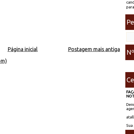
cand
para
Pe
Página inicial
Postagem mais antiga
Nº
om)
Ce
FAÇ
NOT
Denú
agen
atal
Sua 