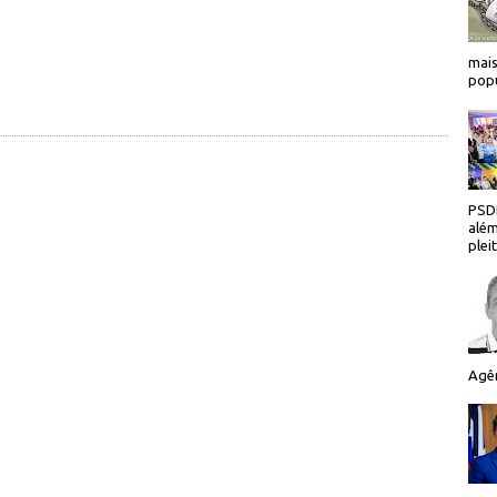
mais
popu
PSDB
além
plei
Agên