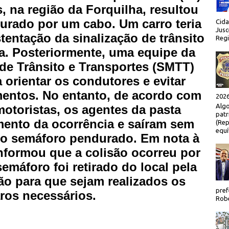
, na região da Forquilha, resultou
rado por um cabo. Um carro teria
Cida
Jusc
tentação da sinalização de trânsito
Regi
a. Posteriormente, uma equipe da
 de Trânsito e Transportes (SMTT)
a orientar os condutores e evitar
entos. No entanto, de acordo com
2026
Algo
motoristas, os agentes da pasta
patr
mento da ocorrência e saíram sem
(Rep
equí
do semáforo pendurado. Em nota à
nformou que a colisão ocorreu por
semáforo foi retirado do local pela
ão para que sejam realizados os
pref
ros necessários.
Robe