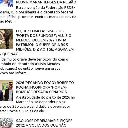
REUNIR MARANHENSES DA REGIÃO
E a convenção da Federação PSDB-
dania, cujo presidente é o deputado federal
elino Filho, promete reunir os maranhenses da
ão Met...
O QUE? COMO ASSIM? 2026
‘PORTA DOS FUNDOS?’: ALUÍSIO
MENDES, QUE EM 2022 TINHA
PATRIMÔNIO SUPERIOR A R$ 5
MILHÕES, DIZ AO TSE, AGORA EM
, QUE NÃO...
 de muito grave deve ter ocorrido com o
imônio do deputado Aluísio Mendes
ublicanos) ou então houve um grave
voco nas inform...
2026 ‘PEGANDO FOGO’: ROBERTO
ROCHA INCORPORA ‘HOMEM-
BOMBA’ E DESAFIA CENÁRIOS
A estabilidade do pleito de 2026 no
Maranhão, se depender do ex-
eito de São Luís e candidato a governador
rto Rocha a 60 dias da ele...
SÃO JOSÉ DE RIBAMAR ELEIÇÕES
2012: A VOLTA DOS QUE NÃO