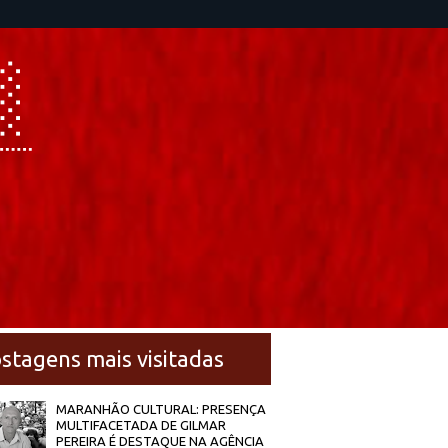
stagens mais visitadas
MARANHÃO CULTURAL: PRESENÇA
MULTIFACETADA DE GILMAR
PEREIRA É DESTAQUE NA AGÊNCIA