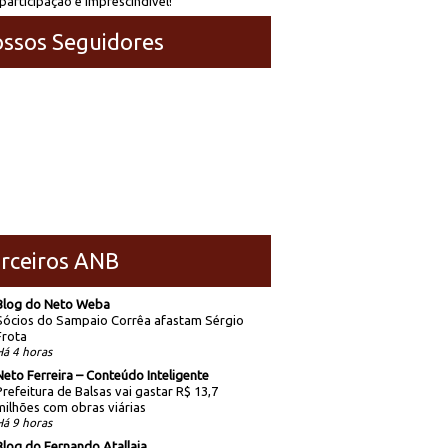
participação é imprescindível!
ssos Seguidores
rceiros ANB
Blog do Neto Weba
Sócios do Sampaio Corrêa afastam Sérgio
Frota
Há 4 horas
Neto Ferreira – Conteúdo Inteligente
Prefeitura de Balsas vai gastar R$ 13,7
milhões com obras viárias
Há 9 horas
Blog do Fernando Atallaia