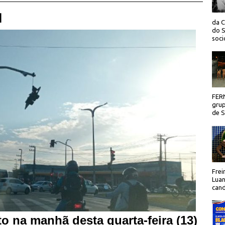
 |
da C
do S
socio
FER
grup
de Sã
Frei
Luan
cand
o na manhã desta quarta-feira (13)