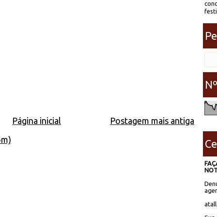
conc
fest
Pe
Nº
Página inicial
Postagem mais antiga
om)
Ce
FAÇ
NOT
Denú
agen
atal