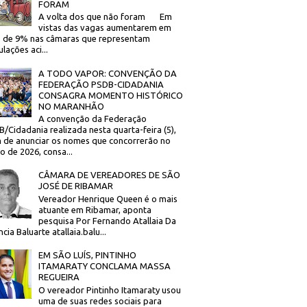
FORAM
A volta dos que não foram Em
vistas das vagas aumentarem em
 de 9% nas câmaras que representam
lações aci...
A TODO VAPOR: CONVENÇÃO DA
FEDERAÇÃO PSDB-CIDADANIA
CONSAGRA MOMENTO HISTÓRICO
NO MARANHÃO
A convenção da Federação
/Cidadania realizada nesta quarta-feira (5),
 de anunciar os nomes que concorrerão no
to de 2026, consa...
CÂMARA DE VEREADORES DE SÃO
JOSÉ DE RIBAMAR
Vereador Henrique Queen é o mais
atuante em Ribamar, aponta
pesquisa Por Fernando Atallaia Da
cia Baluarte atallaia.balu...
EM SÃO LUÍS, PINTINHO
ITAMARATY CONCLAMA MASSA
REGUEIRA
O vereador Pintinho Itamaraty usou
uma de suas redes sociais para