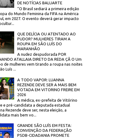
DE NOTÍCIAS BALUARTE
‘’O Brasil sediará a primeira edição
opa do Mundo Feminina da FIFA na América
ul, em 2027. O evento deverá gerar impacto
cultur...
QUE DELÍCIA OU ATENTADO AO
PUDOR? MULHERES TIRAM A
ROUPA EM SÃO LUÍS DO
MARANHÃO
A nudez despudorada POR
NANDO ATALLAIA DIRETO DA REDA ÇÃ O Um
o de mulheres vem tirando a roupa nas noites
o Luís ...
A TODO VAPOR: LUANNA
REZENDE DEVE SER A MAIS BEM
VOTADA EM VITORINO FREIRE EM
2026
A médica, ex-prefeita de Vitórino
re e pré-candidata a deputada estadual
na Rezende deve ser, nesta eleição, a
idata mais bem vo...
GRANDE SÃO LUÍS EM FESTA:
CONVENÇÃO DA FEDERAÇÃO
PSDB-CIDADANIA PROMETE