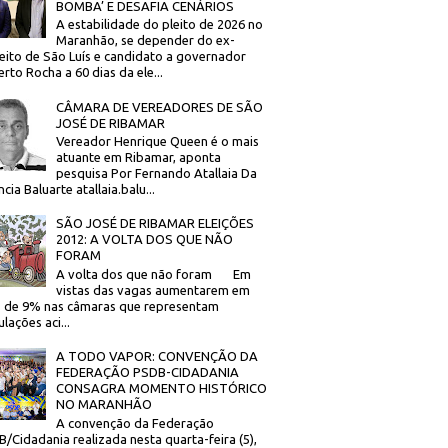
BOMBA’ E DESAFIA CENÁRIOS
A estabilidade do pleito de 2026 no
Maranhão, se depender do ex-
eito de São Luís e candidato a governador
rto Rocha a 60 dias da ele...
CÂMARA DE VEREADORES DE SÃO
JOSÉ DE RIBAMAR
Vereador Henrique Queen é o mais
atuante em Ribamar, aponta
pesquisa Por Fernando Atallaia Da
cia Baluarte atallaia.balu...
SÃO JOSÉ DE RIBAMAR ELEIÇÕES
2012: A VOLTA DOS QUE NÃO
FORAM
A volta dos que não foram Em
vistas das vagas aumentarem em
 de 9% nas câmaras que representam
lações aci...
A TODO VAPOR: CONVENÇÃO DA
FEDERAÇÃO PSDB-CIDADANIA
CONSAGRA MOMENTO HISTÓRICO
NO MARANHÃO
A convenção da Federação
/Cidadania realizada nesta quarta-feira (5),