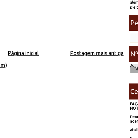
além
plei
Pe
Nº
Página inicial
Postagem mais antiga
om)
Ce
FAÇ
NOT
Denú
agen
atal