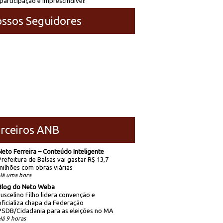
participação é imprescindível!
ssos Seguidores
rceiros ANB
Neto Ferreira – Conteúdo Inteligente
Prefeitura de Balsas vai gastar R$ 13,7
milhões com obras viárias
Há uma hora
Blog do Neto Weba
Juscelino Filho lidera convenção e
oficializa chapa da Federação
PSDB/Cidadania para as eleições no MA
Há 9 horas