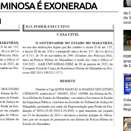
IMINOSA É EXONERADA
da C
do S
 |
socio
FER
grup
de Sã
Cida
Jusc
Regi