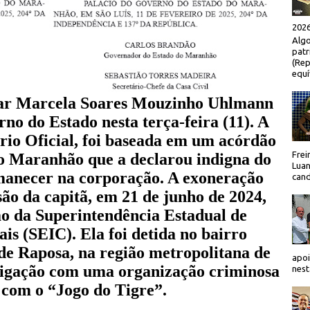
2026
Algo
patr
(Rep
equí
itar Marcela Soares Mouzinho Uhlmann
no do Estado nesta terça-feira (11). A
ário Oficial, foi baseada em um acórdão
Frei
do Maranhão que a declarou indigna do
Luan
manecer na corporação.
A exoneração
cand
são da capitã, em 21 de junho de 2024,
o da Superintendência Estadual de
is (SEIC). Ela foi detida no bairro
de Raposa, na região metropolitana de
apoi
 ligação com uma organização criminosa
nest
 com o “Jogo do Tigre”.