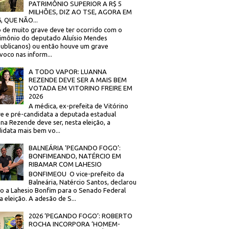
PATRIMÔNIO SUPERIOR A R$ 5
MILHÕES, DIZ AO TSE, AGORA EM
, QUE NÃO...
 de muito grave deve ter ocorrido com o
imônio do deputado Aluísio Mendes
ublicanos) ou então houve um grave
voco nas inform...
A TODO VAPOR: LUANNA
REZENDE DEVE SER A MAIS BEM
VOTADA EM VITORINO FREIRE EM
2026
A médica, ex-prefeita de Vitórino
re e pré-candidata a deputada estadual
na Rezende deve ser, nesta eleição, a
idata mais bem vo...
BALNEÁRIA ‘PEGANDO FOGO’:
BONFIMEANDO, NATÉRCIO EM
RIBAMAR COM LAHESIO
BONFIMEOU O vice-prefeito da
Balneária, Natércio Santos, declarou
o a Lahesio Bonfim para o Senado Federal
a eleição. A adesão de S...
2026 ‘PEGANDO FOGO’: ROBERTO
ROCHA INCORPORA ‘HOMEM-