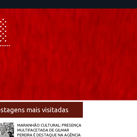
stagens mais visitadas
MARANHÃO CULTURAL: PRESENÇA
MULTIFACETADA DE GILMAR
PEREIRA É DESTAQUE NA AGÊNCIA