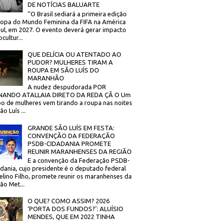
DE NOTÍCIAS BALUARTE
‘’O Brasil sediará a primeira edição
opa do Mundo Feminina da FIFA na América
ul, em 2027. O evento deverá gerar impacto
cultur...
QUE DELÍCIA OU ATENTADO AO
PUDOR? MULHERES TIRAM A
ROUPA EM SÃO LUÍS DO
MARANHÃO
A nudez despudorada POR
NANDO ATALLAIA DIRETO DA REDA ÇÃ O Um
o de mulheres vem tirando a roupa nas noites
o Luís ...
GRANDE SÃO LUÍS EM FESTA:
CONVENÇÃO DA FEDERAÇÃO
PSDB-CIDADANIA PROMETE
REUNIR MARANHENSES DA REGIÃO
E a convenção da Federação PSDB-
dania, cujo presidente é o deputado federal
elino Filho, promete reunir os maranhenses da
ão Met...
O QUE? COMO ASSIM? 2026
‘PORTA DOS FUNDOS?’: ALUÍSIO
MENDES, QUE EM 2022 TINHA