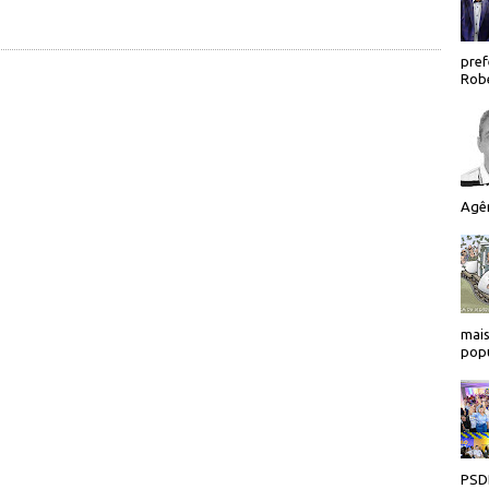
pref
Robe
Agên
mais
popu
PSDB