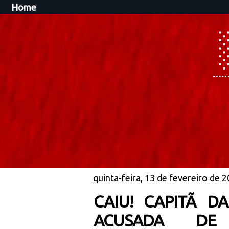
Home
quinta-feira, 13 de fevereiro de 
CAIU! CAPITÃ D
ACUSADA DE