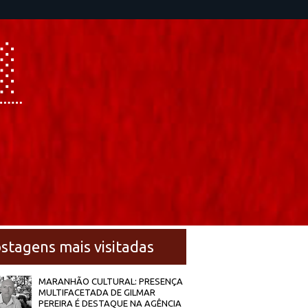
stagens mais visitadas
MARANHÃO CULTURAL: PRESENÇA
MULTIFACETADA DE GILMAR
PEREIRA É DESTAQUE NA AGÊNCIA