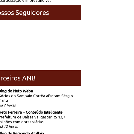
participação é imprescindível!
ssos Seguidores
rceiros ANB
Blog do Neto Weba
Sócios do Sampaio Corrêa afastam Sérgio
Frota
Há 7 horas
Neto Ferreira – Conteúdo Inteligente
Prefeitura de Balsas vai gastar R$ 13,7
milhões com obras viárias
Há 12 horas
Blog do Fernando Atallaia