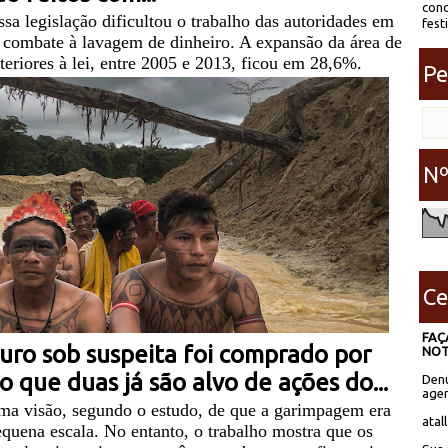
conc
sa legislação dificultou o trabalho das autoridades em
fest
 o combate à lavagem de dinheiro. A expansão da área de
eriores à lei, entre 2005 e 2013, ficou em 28,6%.
Pe
Nº
Ce
FAÇ
uro sob suspeita foi comprado por
NOT
 que duas já são alvo de ações do...
Denú
agen
uma visão, segundo o estudo, de que a garimpagem era
atal
equena escala. No entanto, o trabalho mostra que os