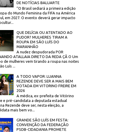
DE NOTÍCIAS BALUARTE
‘’O Brasil sediará a primeira edição
opa do Mundo Feminina da FIFA na América
ul, em 2027. O evento deverá gerar impacto
cultur...
QUE DELÍCIA OU ATENTADO AO
PUDOR? MULHERES TIRAM A
ROUPA EM SÃO LUÍS DO
MARANHÃO
A nudez despudorada POR
NANDO ATALLAIA DIRETO DA REDA ÇÃ O Um
o de mulheres vem tirando a roupa nas noites
o Luís ...
A TODO VAPOR: LUANNA
REZENDE DEVE SER A MAIS BEM
VOTADA EM VITORINO FREIRE EM
2026
A médica, ex-prefeita de Vitórino
re e pré-candidata a deputada estadual
na Rezende deve ser, nesta eleição, a
idata mais bem vo...
GRANDE SÃO LUÍS EM FESTA:
CONVENÇÃO DA FEDERAÇÃO
PSDB-CIDADANIA PROMETE