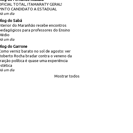
OFICIAL TOTAL, ITAMARATY GERAL!
PINTO CANDIDATO A ESTADUAL
Há um dia
Blog do Sabá
Interior do Maranhão recebe encontros
pedagógicos para professores do Ensino
Médio
Há um dia
Blog do Garrone
Como verniz barato no sol de agosto: ver
Roberto Rocha bradar contra o veneno da
traição política é quase uma experiência
estética
Há um dia
Mostrar todos