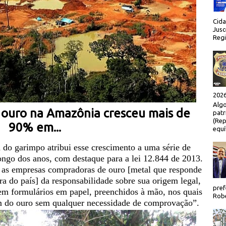
Cida
Jusc
Regi
2026
Algo
 ouro na Amazônia cresceu mais de
patr
(Rep
90% em...
equí
a do garimpo
atribui esse crescimento a uma série de
longo dos anos, com destaque para a lei 12.844 de 2013.
 as empresas compradoras de ouro
[metal que responde
ra do país]
da responsabilidade sobre sua origem legal,
pref
em formulários em papel, preenchidos à mão, nos quais
Robe
m do ouro sem qualquer necessidade de comprovação
”.