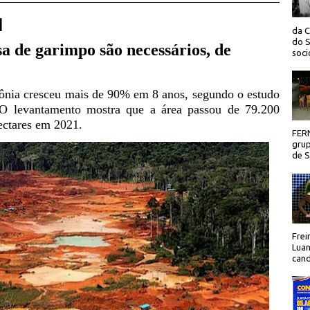
 |
da C
do S
a de garimpo são necessários, de
socio
ônia cresceu mais de 90% em 8 anos, segundo o estudo
. O levantamento mostra que a área passou de 79.200
ectares em 2021.
FER
grup
de Sã
Frei
Luan
cand