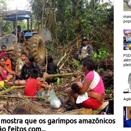
mais
popu
PSDB
além
plei
Agên
 mostra que os garimpos amazônicos
ão feitos com...