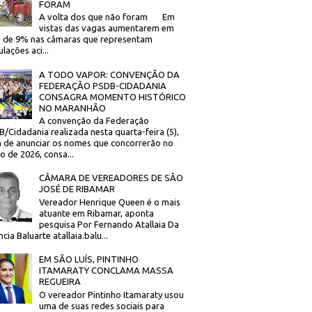
FORAM
A volta dos que não foram Em
vistas das vagas aumentarem em
 de 9% nas câmaras que representam
lações aci...
A TODO VAPOR: CONVENÇÃO DA
FEDERAÇÃO PSDB-CIDADANIA
CONSAGRA MOMENTO HISTÓRICO
NO MARANHÃO
A convenção da Federação
/Cidadania realizada nesta quarta-feira (5),
 de anunciar os nomes que concorrerão no
to de 2026, consa...
CÂMARA DE VEREADORES DE SÃO
JOSÉ DE RIBAMAR
Vereador Henrique Queen é o mais
atuante em Ribamar, aponta
pesquisa Por Fernando Atallaia Da
cia Baluarte atallaia.balu...
EM SÃO LUÍS, PINTINHO
ITAMARATY CONCLAMA MASSA
REGUEIRA
O vereador Pintinho Itamaraty usou
uma de suas redes sociais para