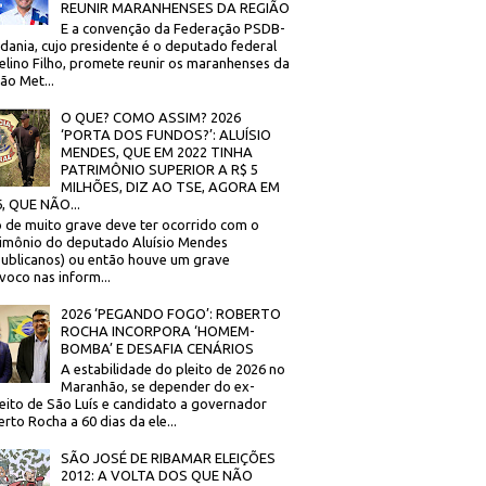
REUNIR MARANHENSES DA REGIÃO
E a convenção da Federação PSDB-
dania, cujo presidente é o deputado federal
elino Filho, promete reunir os maranhenses da
ão Met...
O QUE? COMO ASSIM? 2026
‘PORTA DOS FUNDOS?’: ALUÍSIO
MENDES, QUE EM 2022 TINHA
PATRIMÔNIO SUPERIOR A R$ 5
MILHÕES, DIZ AO TSE, AGORA EM
, QUE NÃO...
 de muito grave deve ter ocorrido com o
imônio do deputado Aluísio Mendes
ublicanos) ou então houve um grave
voco nas inform...
2026 ‘PEGANDO FOGO’: ROBERTO
ROCHA INCORPORA ‘HOMEM-
BOMBA’ E DESAFIA CENÁRIOS
A estabilidade do pleito de 2026 no
Maranhão, se depender do ex-
eito de São Luís e candidato a governador
rto Rocha a 60 dias da ele...
SÃO JOSÉ DE RIBAMAR ELEIÇÕES
2012: A VOLTA DOS QUE NÃO