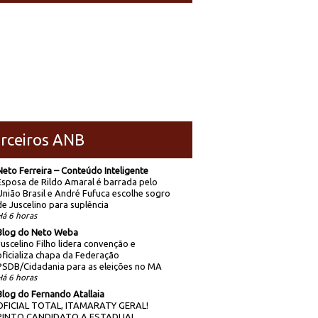
rceiros ANB
Neto Ferreira – Conteúdo Inteligente
Esposa de Rildo Amaral é barrada pelo
União Brasil e André Fufuca escolhe sogro
de Juscelino para suplência
Há 6 horas
Blog do Neto Weba
Juscelino Filho lidera convenção e
oficializa chapa da Federação
PSDB/Cidadania para as eleições no MA
Há 6 horas
Blog do Fernando Atallaia
OFICIAL TOTAL, ITAMARATY GERAL!
PINTO CANDIDATO A ESTADUAL