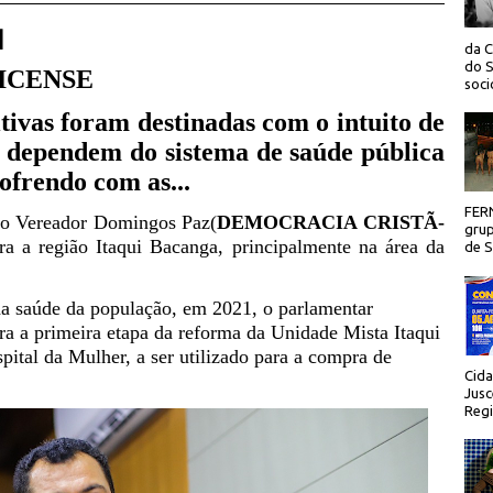
 |
da C
do S
ICENSE
socio
ivas foram destinadas com o intuito de
 dependem do sistema de saúde pública
ofrendo com as...
FER
 o Vereador Domingos Paz(
DEMOCRACIA CRISTÃ-
grup
ra a região Itaqui Bacanga, principalmente na área da
de Sã
da saúde da população, em 2021, o parlamentar
a a primeira etapa da reforma da Unidade Mista Itaqui
ital da Mulher, a ser utilizado para a compra de
Cida
Jusc
Regi