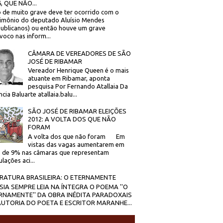
, QUE NÃO...
 de muito grave deve ter ocorrido com o
imônio do deputado Aluísio Mendes
ublicanos) ou então houve um grave
voco nas inform...
CÂMARA DE VEREADORES DE SÃO
JOSÉ DE RIBAMAR
Vereador Henrique Queen é o mais
atuante em Ribamar, aponta
pesquisa Por Fernando Atallaia Da
cia Baluarte atallaia.balu...
SÃO JOSÉ DE RIBAMAR ELEIÇÕES
2012: A VOLTA DOS QUE NÃO
FORAM
A volta dos que não foram Em
vistas das vagas aumentarem em
 de 9% nas câmaras que representam
lações aci...
ERATURA BRASILEIRA: O ETERNAMENTE
SIA SEMPRE LEIA NA ÍNTEGRA O POEMA ''O
RNAMENTE'' DA OBRA INÉDITA PARADOXAIS
AUTORIA DO POETA E ESCRITOR MARANHE...