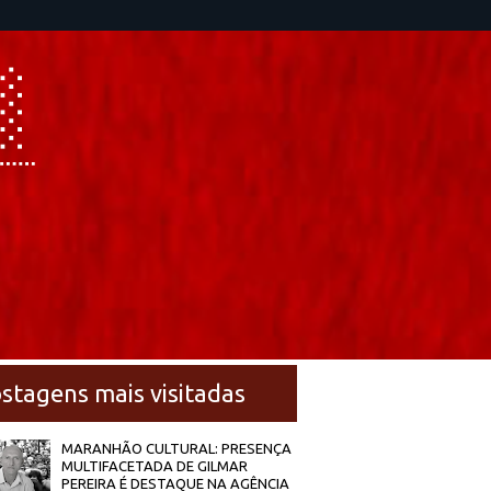
stagens mais visitadas
MARANHÃO CULTURAL: PRESENÇA
MULTIFACETADA DE GILMAR
PEREIRA É DESTAQUE NA AGÊNCIA