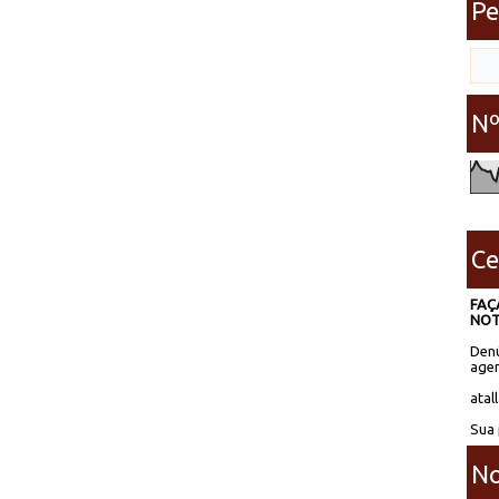
Pe
Nº
Ce
FAÇ
NOT
Denú
agen
atal
Sua 
No