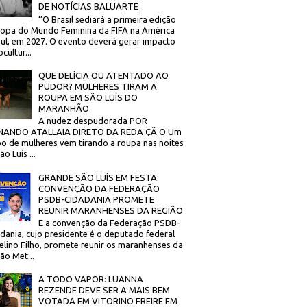
DE NOTÍCIAS BALUARTE
‘’O Brasil sediará a primeira edição
opa do Mundo Feminina da FIFA na América
ul, em 2027. O evento deverá gerar impacto
cultur...
QUE DELÍCIA OU ATENTADO AO
PUDOR? MULHERES TIRAM A
ROUPA EM SÃO LUÍS DO
MARANHÃO
A nudez despudorada POR
NANDO ATALLAIA DIRETO DA REDA ÇÃ O Um
o de mulheres vem tirando a roupa nas noites
o Luís ...
GRANDE SÃO LUÍS EM FESTA:
CONVENÇÃO DA FEDERAÇÃO
PSDB-CIDADANIA PROMETE
REUNIR MARANHENSES DA REGIÃO
E a convenção da Federação PSDB-
dania, cujo presidente é o deputado federal
elino Filho, promete reunir os maranhenses da
ão Met...
A TODO VAPOR: LUANNA
REZENDE DEVE SER A MAIS BEM
VOTADA EM VITORINO FREIRE EM