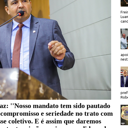
Frei
Luan
cand
apoi
nest
pref
Robe
z: ''Nosso mandato tem sido pautado
 compromisso e seriedade no trato com
sse coletivo. E é assim que daremos