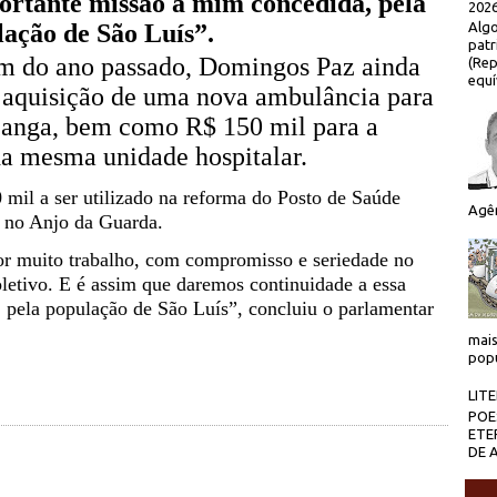
ortante missão a mim concedida, pela
2026
ação de São Luís”.
Algo
patr
m do ano passado, Domingos Paz ainda
(Rep
equí
a aquisição de uma nova ambulância para
canga, bem como R$ 150 mil para a
da mesma unidade hospitalar.
mil a ser utilizado na reforma do Posto de Saúde
Agên
o no Anjo da Guarda.
or muito trabalho, com compromisso e seriedade no
oletivo. E é assim que daremos continuidade a essa
 pela população de São Luís”, concluiu o parlamentar
mais
popu
LIT
POE
ETE
DE 