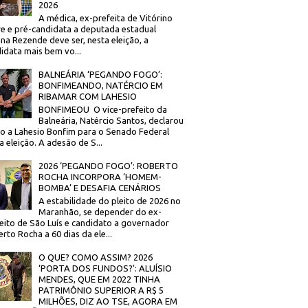
2026
A médica, ex-prefeita de Vitórino
re e pré-candidata a deputada estadual
na Rezende deve ser, nesta eleição, a
idata mais bem vo...
BALNEÁRIA ‘PEGANDO FOGO’:
BONFIMEANDO, NATÉRCIO EM
RIBAMAR COM LAHESIO
BONFIMEOU O vice-prefeito da
Balneária, Natércio Santos, declarou
o a Lahesio Bonfim para o Senado Federal
a eleição. A adesão de S...
2026 ‘PEGANDO FOGO’: ROBERTO
ROCHA INCORPORA ‘HOMEM-
BOMBA’ E DESAFIA CENÁRIOS
A estabilidade do pleito de 2026 no
Maranhão, se depender do ex-
eito de São Luís e candidato a governador
rto Rocha a 60 dias da ele...
O QUE? COMO ASSIM? 2026
‘PORTA DOS FUNDOS?’: ALUÍSIO
MENDES, QUE EM 2022 TINHA
PATRIMÔNIO SUPERIOR A R$ 5
MILHÕES, DIZ AO TSE, AGORA EM