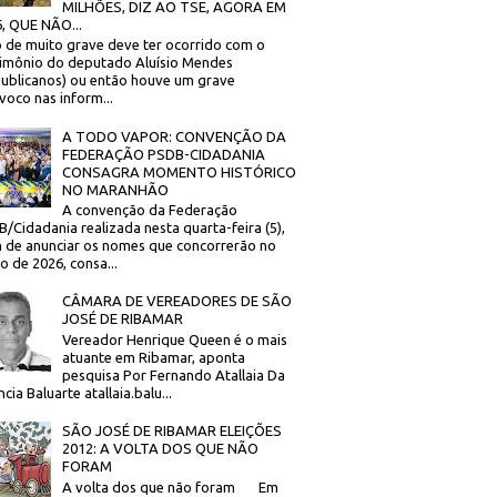
MILHÕES, DIZ AO TSE, AGORA EM
, QUE NÃO...
 de muito grave deve ter ocorrido com o
imônio do deputado Aluísio Mendes
ublicanos) ou então houve um grave
voco nas inform...
A TODO VAPOR: CONVENÇÃO DA
FEDERAÇÃO PSDB-CIDADANIA
CONSAGRA MOMENTO HISTÓRICO
NO MARANHÃO
A convenção da Federação
/Cidadania realizada nesta quarta-feira (5),
 de anunciar os nomes que concorrerão no
to de 2026, consa...
CÂMARA DE VEREADORES DE SÃO
JOSÉ DE RIBAMAR
Vereador Henrique Queen é o mais
atuante em Ribamar, aponta
pesquisa Por Fernando Atallaia Da
cia Baluarte atallaia.balu...
SÃO JOSÉ DE RIBAMAR ELEIÇÕES
2012: A VOLTA DOS QUE NÃO
FORAM
A volta dos que não foram Em