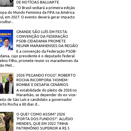
DE NOTÍCIAS BALUARTE
‘’O Brasil sediará a primeira edição
opa do Mundo Feminina da FIFA na América
ul, em 2027. O evento deverá gerar impacto
cultur...
GRANDE SÃO LUÍS EM FESTA:
CONVENÇÃO DA FEDERAÇÃO
PSDB-CIDADANIA PROMETE
REUNIR MARANHENSES DA REGIÃO
E a convenção da Federação PSDB-
dania, cujo presidente é o deputado federal
elino Filho, promete reunir os maranhenses da
ão Met...
2026 ‘PEGANDO FOGO’: ROBERTO
ROCHA INCORPORA ‘HOMEM-
BOMBA’ E DESAFIA CENÁRIOS
A estabilidade do pleito de 2026 no
Maranhão, se depender do ex-vice-
eito de São Luís e candidato a governador
rto Rocha a 60 dias d...
O QUE? COMO ASSIM? 2026
‘PORTA DOS FUNDOS?’: ALUÍSIO
MENDES, QUE EM 2022 TINHA
PATRIMÔNIO SUPERIOR A R$ 5