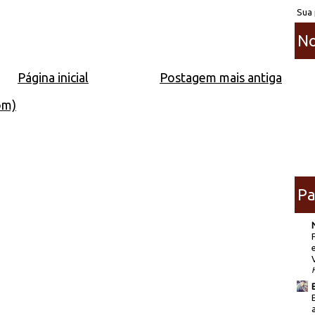
Sua 
No
Página inicial
Postagem mais antiga
om)
Pa