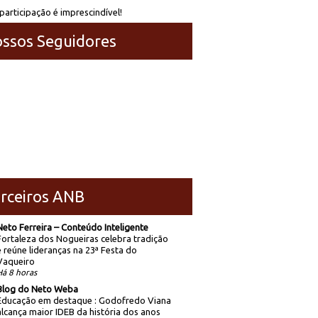
participação é imprescindível!
ssos Seguidores
rceiros ANB
Neto Ferreira – Conteúdo Inteligente
Fortaleza dos Nogueiras celebra tradição
e reúne lideranças na 23ª Festa do
Vaqueiro
Há 8 horas
Blog do Neto Weba
Educação em destaque : Godofredo Viana
alcança maior IDEB da história dos anos