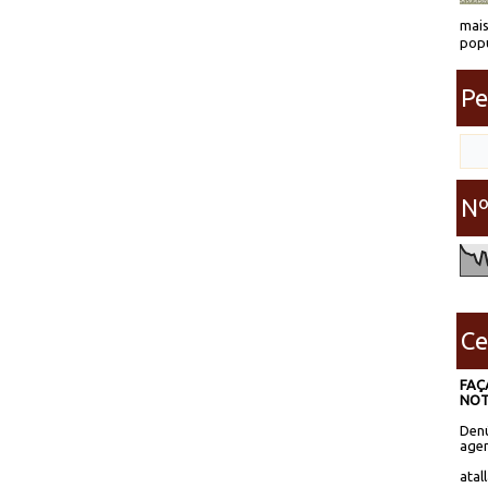
mais
popu
Pe
Nº
Ce
FAÇ
NOT
Denú
agen
atal