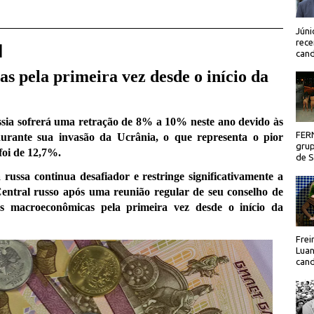
Júni
rece
 |
cand
 pela primeira vez desde o início da
sia sofrerá uma retração de 8% a 10% neste ano devido às
FER
durante sua invasão da Ucrânia, o que representa o pior
grup
foi de 12,7%.
de Sã
ussa continua desafiador e restringe significativamente a
Central russo após uma reunião regular de seu conselho de
es macroeconômicas pela primeira vez desde o início da
Frei
Luan
cand