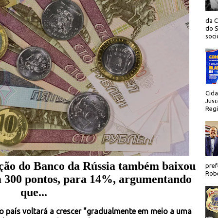
da C
do S
socio
Cida
Jusc
Regi
ação do Banco da Rússia também baixou
pref
Robe
em 300 pontos, para 14%, argumentando
que...
 país voltará a crescer "gradualmente em meio a uma