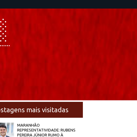
stagens mais visitadas
MARANHÃO
REPRESENTATIVIDADE: RUBENS
PEREIRA JÚNIOR RUMO À