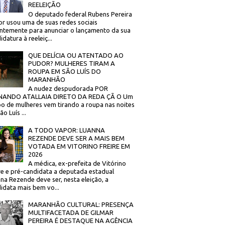
REELEIÇÃO
O deputado federal Rubens Pereira
or usou uma de suas redes sociais
ntemente para anunciar o lançamento da sua
idatura à reeleiç...
QUE DELÍCIA OU ATENTADO AO
PUDOR? MULHERES TIRAM A
ROUPA EM SÃO LUÍS DO
MARANHÃO
A nudez despudorada POR
NANDO ATALLAIA DIRETO DA REDA ÇÃ O Um
o de mulheres vem tirando a roupa nas noites
o Luís ...
A TODO VAPOR: LUANNA
REZENDE DEVE SER A MAIS BEM
VOTADA EM VITORINO FREIRE EM
2026
A médica, ex-prefeita de Vitórino
re e pré-candidata a deputada estadual
na Rezende deve ser, nesta eleição, a
idata mais bem vo...
MARANHÃO CULTURAL: PRESENÇA
MULTIFACETADA DE GILMAR
PEREIRA É DESTAQUE NA AGÊNCIA