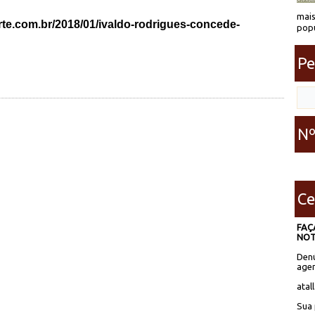
mais
rte.com.br/2018/01/ivaldo-rodrigues-concede-
popu
Pe
Nº
Ce
FAÇ
NOT
Denú
agen
atal
Sua 