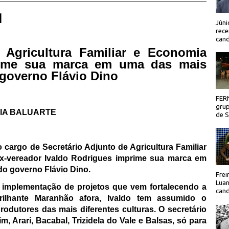
 |
Júni
rece
cand
 Agricultura Familiar e Economia
rime sua marca em uma das mais
 governo Flávio Dino
FER
grup
IA BALUARTE
de Sã
cargo de Secretário Adjunto de Agricultura Familiar
ex-vereador Ivaldo Rodrigues imprime sua marca em
do governo Flávio Dino.
Frei
Luan
 implementação de projetos que vem fortalecendo a
cand
brilhante Maranhão afora, Ivaldo tem assumido o
odutores das mais diferentes culturas. O secretário
m, Arari, Bacabal, Trizidela do Vale e Balsas, só para