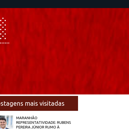
stagens mais visitadas
MARANHÃO
REPRESENTATIVIDADE: RUBENS
PEREIRA JÚNIOR RUMO À