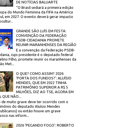
DE NOTÍCIAS BALUARTE
‘’O Brasil sediará a primeira edição
opa do Mundo Feminina da FIFA na América
ul, em 2027. O evento deverá gerar impacto
cultur...
GRANDE SÃO LUÍS EM FESTA:
CONVENÇÃO DA FEDERAÇÃO
PSDB-CIDADANIA PROMETE
REUNIR MARANHENSES DA REGIÃO
E a convenção da Federação PSDB-
dania, cujo presidente é o deputado federal
elino Filho, promete reunir os maranhenses da
ão Met...
O QUE? COMO ASSIM? 2026
‘PORTA DOS FUNDOS?’: ALUÍSIO
MENDES, QUE EM 2022 TINHA
PATRIMÔNIO SUPERIOR A R$ 5
MILHÕES, DIZ AO TSE, AGORA EM
, QUE NÃO...
 de muito grave deve ter ocorrido com o
imônio do deputado Aluísio Mendes
ublicanos) ou então houve um grave
voco nas inform...
2026 ‘PEGANDO FOGO’: ROBERTO