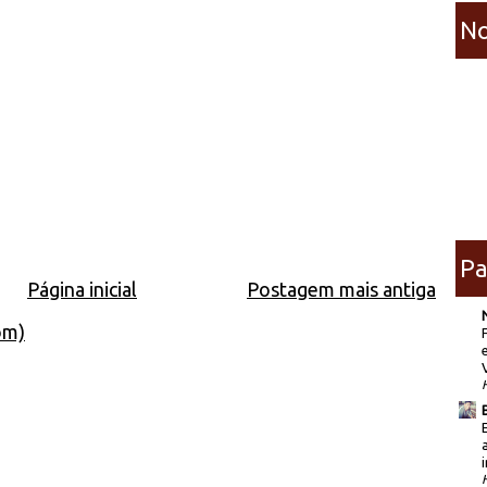
No
Pa
Página inicial
Postagem mais antiga
om)
i