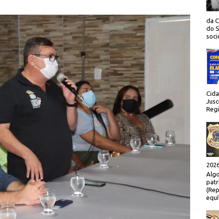
da C
do S
socio
Cida
Jusc
Regi
2026
Algo
patr
(Rep
equí