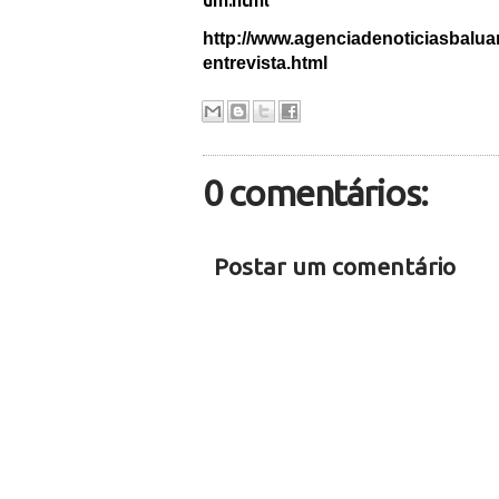
um.html
http://www.agenciadenoticiasbalua
entrevista.html
0 comentários:
Postar um comentário