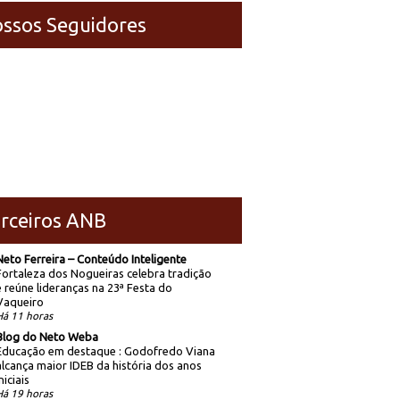
ssos Seguidores
rceiros ANB
Neto Ferreira – Conteúdo Inteligente
Fortaleza dos Nogueiras celebra tradição
e reúne lideranças na 23ª Festa do
Vaqueiro
Há 11 horas
Blog do Neto Weba
Educação em destaque : Godofredo Viana
alcança maior IDEB da história dos anos
niciais
Há 19 horas