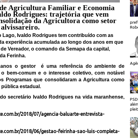
de Agricultura Familiar e Economia
aldo Rodrigues: trajetória que vem
nsolidação da Agricultora como setor
pref
alvissareiro.
Robe
go Lago, Ivaldo Rodrigues tem contribuído com as
ólida experiência acumulada ao longo dos anos em que
de Vereador, o comando da Semapa da capital,
da Ferinha.
Agên
 anos o gestor
é uma referência do ambiente de
 o bem-comum e o interesse coletivo, com notável
s Programas que consolidaram a Agricultura como
 pública estadual.
 do secretário Ivaldo Rodrigues na vida maranhense,
PSDB
além
plei
e.com.br/2018/07/agencia-baluarte-entrevista-
te.com.br/2018/06/gestao-feirinha-sao-luis-completa-