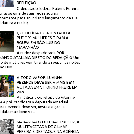
REELEIÇÃO
O deputado federal Rubens Pereira
or usou uma de suas redes sociais
ntemente para anunciar o lançamento da sua
idatura à reeleiç...
QUE DELÍCIA OU ATENTADO AO
PUDOR? MULHERES TIRAM A
ROUPA EM SÃO LUÍS DO
MARANHÃO
A nudez despudorada POR
NANDO ATALLAIA DIRETO DA REDA ÇÃ O Um
o de mulheres vem tirando a roupa nas noites
o Luís ...
A TODO VAPOR: LUANNA
REZENDE DEVE SER A MAIS BEM
VOTADA EM VITORINO FREIRE EM
2026
A médica, ex-prefeita de Vitórino
re e pré-candidata a deputada estadual
na Rezende deve ser, nesta eleição, a
idata mais bem vo...
MARANHÃO CULTURAL: PRESENÇA
MULTIFACETADA DE GILMAR
PEREIRA É DESTAQUE NA AGÊNCIA