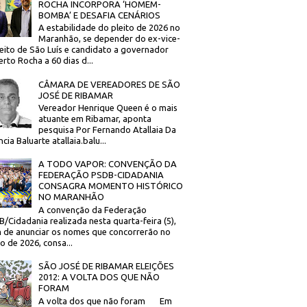
ROCHA INCORPORA ‘HOMEM-
BOMBA’ E DESAFIA CENÁRIOS
A estabilidade do pleito de 2026 no
Maranhão, se depender do ex-vice-
eito de São Luís e candidato a governador
rto Rocha a 60 dias d...
CÂMARA DE VEREADORES DE SÃO
JOSÉ DE RIBAMAR
Vereador Henrique Queen é o mais
atuante em Ribamar, aponta
pesquisa Por Fernando Atallaia Da
cia Baluarte atallaia.balu...
A TODO VAPOR: CONVENÇÃO DA
FEDERAÇÃO PSDB-CIDADANIA
CONSAGRA MOMENTO HISTÓRICO
NO MARANHÃO
A convenção da Federação
/Cidadania realizada nesta quarta-feira (5),
 de anunciar os nomes que concorrerão no
to de 2026, consa...
SÃO JOSÉ DE RIBAMAR ELEIÇÕES
2012: A VOLTA DOS QUE NÃO
FORAM
A volta dos que não foram Em