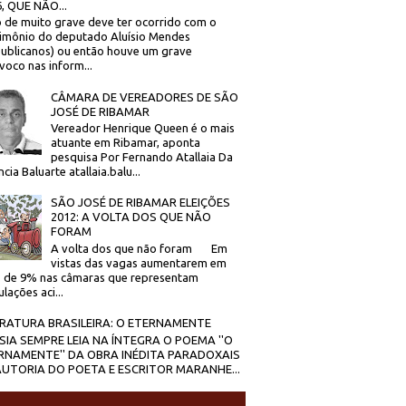
, QUE NÃO...
 de muito grave deve ter ocorrido com o
imônio do deputado Aluísio Mendes
ublicanos) ou então houve um grave
voco nas inform...
CÂMARA DE VEREADORES DE SÃO
JOSÉ DE RIBAMAR
Vereador Henrique Queen é o mais
atuante em Ribamar, aponta
pesquisa Por Fernando Atallaia Da
cia Baluarte atallaia.balu...
SÃO JOSÉ DE RIBAMAR ELEIÇÕES
2012: A VOLTA DOS QUE NÃO
FORAM
A volta dos que não foram Em
vistas das vagas aumentarem em
 de 9% nas câmaras que representam
lações aci...
ERATURA BRASILEIRA: O ETERNAMENTE
SIA SEMPRE LEIA NA ÍNTEGRA O POEMA ''O
RNAMENTE'' DA OBRA INÉDITA PARADOXAIS
AUTORIA DO POETA E ESCRITOR MARANHE...