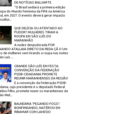
DE NOTÍCIAS BALUARTE
‘’O Brasil sediará a primeira edição
opa do Mundo Feminina da FIFA na América
ul, em 2027. O evento deverá gerar impacto
cultur...
QUE DELÍCIA OU ATENTADO AO
PUDOR? MULHERES TIRAM A
ROUPA EM SÃO LUÍS DO
MARANHÃO
A nudez despudorada POR
NANDO ATALLAIA DIRETO DA REDA ÇÃ O Um
o de mulheres vem tirando a roupa nas noites
o Luís ...
GRANDE SÃO LUÍS EM FESTA:
CONVENÇÃO DA FEDERAÇÃO
PSDB-CIDADANIA PROMETE
REUNIR MARANHENSES DA REGIÃO
E a convenção da Federação PSDB-
dania, cujo presidente é o deputado federal
elino Filho, promete reunir os maranhenses da
ão Met...
BALNEÁRIA ‘PEGANDO FOGO’:
BONFIMEANDO, NATÉRCIO EM
RIBAMAR COM LAHESIO