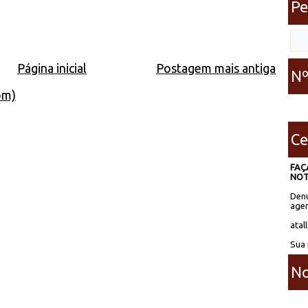
Pe
Página inicial
Postagem mais antiga
Nº
om)
Ce
FAÇ
NOT
Denú
agen
atal
Sua 
No