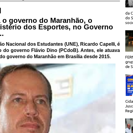
 |
da C
do S
a o governo do Maranhão, o
socio
nistério dos Esportes, no Governo
..
ião Nacional dos Estudantes (UNE), Ricardo Capelli, é
 do governo Flávio Dino (PCdoB). Antes, ele atuava
 do governo do Maranhão em Brasília desde 2015.
FER
grup
de Sã
Cida
Jusc
Regi