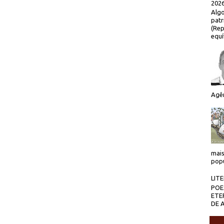
2026
Algo
patr
(Rep
equí
Agên
mais
popu
LIT
POE
ETE
DE 