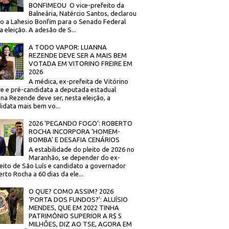
BONFIMEOU O vice-prefeito da
Balneária, Natércio Santos, declarou
o a Lahesio Bonfim para o Senado Federal
a eleição. A adesão de S...
A TODO VAPOR: LUANNA
REZENDE DEVE SER A MAIS BEM
VOTADA EM VITORINO FREIRE EM
2026
A médica, ex-prefeita de Vitórino
re e pré-candidata a deputada estadual
na Rezende deve ser, nesta eleição, a
idata mais bem vo...
2026 ‘PEGANDO FOGO’: ROBERTO
ROCHA INCORPORA ‘HOMEM-
BOMBA’ E DESAFIA CENÁRIOS
A estabilidade do pleito de 2026 no
Maranhão, se depender do ex-
eito de São Luís e candidato a governador
rto Rocha a 60 dias da ele...
O QUE? COMO ASSIM? 2026
‘PORTA DOS FUNDOS?’: ALUÍSIO
MENDES, QUE EM 2022 TINHA
PATRIMÔNIO SUPERIOR A R$ 5
MILHÕES, DIZ AO TSE, AGORA EM