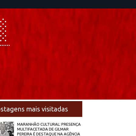
stagens mais visitadas
MARANHÃO CULTURAL: PRESENÇA
MULTIFACETADA DE GILMAR
PEREIRA É DESTAQUE NA AGÊNCIA