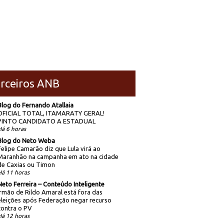
rceiros ANB
Blog do Fernando Atallaia
OFICIAL TOTAL, ITAMARATY GERAL!
PINTO CANDIDATO A ESTADUAL
Há 6 horas
Blog do Neto Weba
Felipe Camarão diz que Lula virá ao
Maranhão na campanha em ato na cidade
de Caxias ou Timon
Há 11 horas
Neto Ferreira – Conteúdo Inteligente
Irmão de Rildo Amaral está fora das
eleições após Federação negar recurso
contra o PV
Há 12 horas