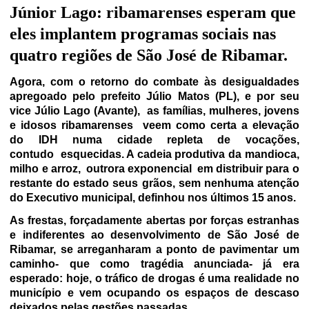
Júnior Lago: ribamarenses esperam que
eles implantem programas sociais nas
quatro regiões de São José de Ribamar.
Agora, com o retorno do combate às desigualdades
apregoado pelo prefeito Júlio Matos (PL), e por seu
vice Júlio Lago (Avante),
as famílias, mulheres, jovens
e idosos ribamarenses
veem como certa a elevação
do IDH numa cidade repleta de vocações,
contudo
esquecidas. A cadeia produtiva da mandioca,
milho e arroz,
outrora exponencial
em distribuir para o
restante do estado seus grãos, sem nenhuma atenção
do Executivo municipal, definhou nos últimos 15 anos.
As frestas, forçadamente abertas por forças estranhas
e indiferentes ao desenvolvimento de São José de
Ribamar, se arreganharam a ponto de pavimentar um
caminho- que como tragédia anunciada- já era
esperado: hoje, o tráfico de drogas é uma realidade no
município e vem ocupando os espaços de descaso
deixados pelas gestões passadas.