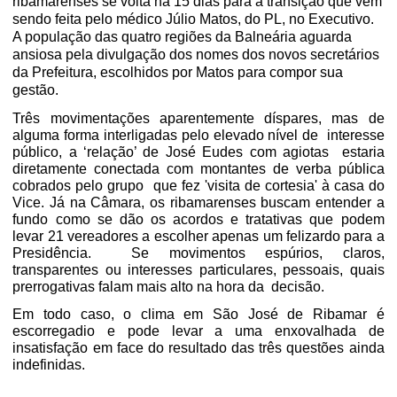
ribamarenses se volta há 15 dias para a transição que vem
sendo feita pelo médico Júlio Matos, do PL, no Executivo.
A população das quatro regiões da Balneária aguarda
ansiosa pela divulgação dos nomes dos novos secretários
da Prefeitura, escolhidos por Matos para compor sua
gestão.
Três movimentações aparentemente díspares, mas de
alguma forma interligadas pelo elevado nível de
interesse
público, a ‘relação’ de José Eudes com agiotas
estaria
diretamente conectada com montantes de verba pública
cobrados pelo grupo
que fez 'visita de cortesia' à casa do
Vice. Já na Câmara, os ribamarenses buscam entender a
fundo como se dão os acordos e tratativas que podem
levar 21 vereadores a escolher apenas um felizardo para a
Presidência.
Se movimentos espúrios, claros,
transparentes ou interesses particulares, pessoais, quais
prerrogativas falam mais alto na hora da
decisão.
Em todo caso, o clima em São José de Ribamar é
escorregadio e pode levar a uma enxovalhada de
insatisfação em face do resultado das três questões ainda
indefinidas.