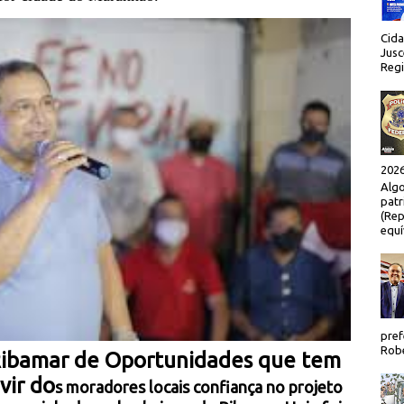
Cida
Jusc
Regi
2026
Algo
patr
(Rep
equí
pref
Robe
Ribamar de Oportunidades que tem
vir do
s moradores locais confiança no projeto