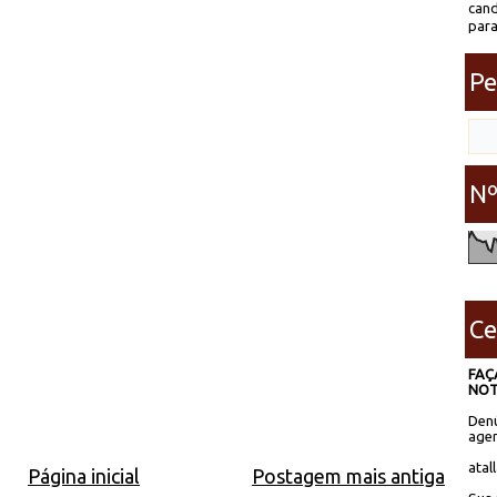
cand
para
Pe
Nº
Ce
FAÇ
NOT
Denú
agen
atal
Página inicial
Postagem mais antiga