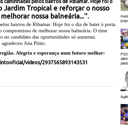
 caminhadas pelos bairros de Ribamar. Hoje foi o
o Jardim Tropical e reforçar o nosso
elhorar nossa balneária...''.
mais
popu
los bairros de Ribamar. Hoje foi o dia de bater à porta
so compromisso de melhorar nossa balneária. O time
ão no candidato das oportunidades só aumenta.
 agradeceu Jota Pinto.
região. Alegria e esperança num futuro melhor:
PSDB
além
intooficial/videos/2937565893143531
plei
Agên