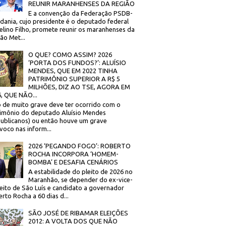
REUNIR MARANHENSES DA REGIÃO
E a convenção da Federação PSDB-
dania, cujo presidente é o deputado federal
elino Filho, promete reunir os maranhenses da
ão Met...
O QUE? COMO ASSIM? 2026
‘PORTA DOS FUNDOS?’: ALUÍSIO
MENDES, QUE EM 2022 TINHA
PATRIMÔNIO SUPERIOR A R$ 5
MILHÕES, DIZ AO TSE, AGORA EM
, QUE NÃO...
 de muito grave deve ter ocorrido com o
imônio do deputado Aluísio Mendes
ublicanos) ou então houve um grave
voco nas inform...
2026 ‘PEGANDO FOGO’: ROBERTO
ROCHA INCORPORA ‘HOMEM-
BOMBA’ E DESAFIA CENÁRIOS
A estabilidade do pleito de 2026 no
Maranhão, se depender do ex-vice-
eito de São Luís e candidato a governador
rto Rocha a 60 dias d...
SÃO JOSÉ DE RIBAMAR ELEIÇÕES
2012: A VOLTA DOS QUE NÃO