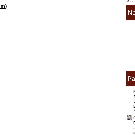
Sua 
om)
No
Pa
i