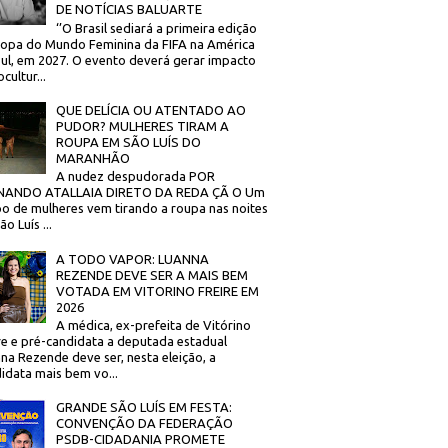
DE NOTÍCIAS BALUARTE
‘’O Brasil sediará a primeira edição
opa do Mundo Feminina da FIFA na América
ul, em 2027. O evento deverá gerar impacto
cultur...
QUE DELÍCIA OU ATENTADO AO
PUDOR? MULHERES TIRAM A
ROUPA EM SÃO LUÍS DO
MARANHÃO
A nudez despudorada POR
NANDO ATALLAIA DIRETO DA REDA ÇÃ O Um
o de mulheres vem tirando a roupa nas noites
o Luís ...
A TODO VAPOR: LUANNA
REZENDE DEVE SER A MAIS BEM
VOTADA EM VITORINO FREIRE EM
2026
A médica, ex-prefeita de Vitórino
re e pré-candidata a deputada estadual
na Rezende deve ser, nesta eleição, a
idata mais bem vo...
GRANDE SÃO LUÍS EM FESTA:
CONVENÇÃO DA FEDERAÇÃO
PSDB-CIDADANIA PROMETE