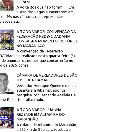
FORAM
A volta dos que não foram Em
vistas das vagas aumentarem em
 de 9% nas câmaras que representam
lações aci...
A TODO VAPOR: CONVENÇÃO DA
FEDERAÇÃO PSDB-CIDADANIA
CONSAGRA MOMENTO HISTÓRICO
NO MARANHÃO
A convenção da Federação
/Cidadania realizada nesta quarta-feira (5),
 de anunciar os nomes que concorrerão no
to de 2026, consa...
CÂMARA DE VEREADORES DE SÃO
JOSÉ DE RIBAMAR
Vereador Henrique Queen é o mais
atuante em Ribamar, aponta
pesquisa Por Fernando Atallaia Da
cia Baluarte atallaia.balu...
A TODO VAPOR: LUANNA
REZENDE EM ALTAMIRA DO
MARANHÃO
A cidade de Altamira do Maranhão,
a 352 km de São Luís, recebeu a