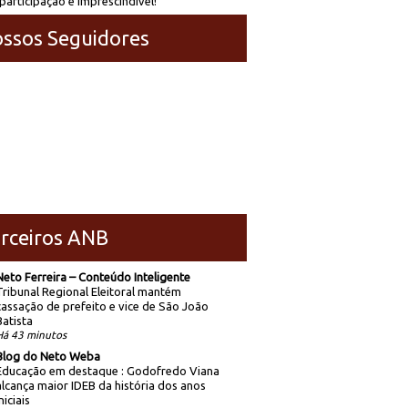
participação é imprescindível!
ssos Seguidores
rceiros ANB
Neto Ferreira – Conteúdo Inteligente
Tribunal Regional Eleitoral mantém
cassação de prefeito e vice de São João
Batista
Há 43 minutos
Blog do Neto Weba
Educação em destaque : Godofredo Viana
alcança maior IDEB da história dos anos
niciais