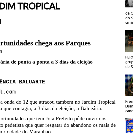
DIM TROPICAL
da C
do S
 |
socio
tunidades chega aos Parques
m
FER
ria de ponta a ponta a 3 dias da eleição
grup
de Sã
ÊNCIA BALUARTE
l.com
a onda do 12 que atracou também no Jardim Tropical
Frei
Luan
 que contagia, a 3 dias da eleição, a Balneária.
cand
rtunidades que tem Jota Prefeito pôde ouvir dos
to pedetista que quer resgatar do abandono os mais de
aior cidade do Maranhão.