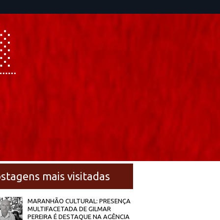
stagens mais visitadas
MARANHÃO CULTURAL: PRESENÇA
MULTIFACETADA DE GILMAR
PEREIRA É DESTAQUE NA AGÊNCIA