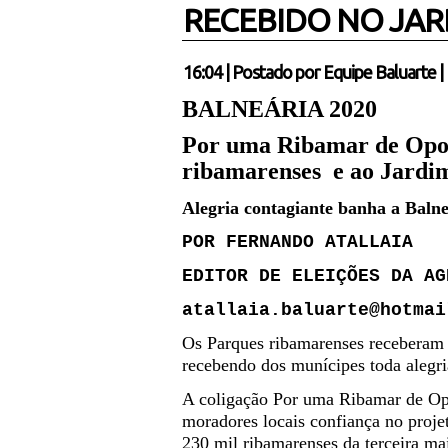
RECEBIDO NO JAR
16:04
|
Postado por
Equipe Baluarte
|
BALNEÁRIA 2020
Por uma Ribamar de Opor
ribamarenses e ao Jardi
Alegria contagiante banha a Balneá
POR FERNANDO ATALLAIA
EDITOR DE ELEIÇÕES DA AG
atallaia.baluarte@hotmai
Os Parques ribamarenses receberam 
recebendo dos munícipes toda alegria
A coligação Por uma Ribamar de Opo
moradores locais confiança no proje
230 mil ribamarenses da terceira m