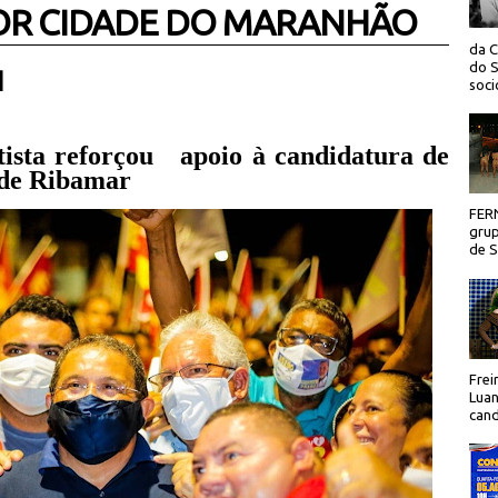
IOR CIDADE DO MARANHÃO
da C
do S
 |
socio
tista reforçou apoio à candidatura de
é de Ribamar
FER
grup
de Sã
Frei
Luan
cand