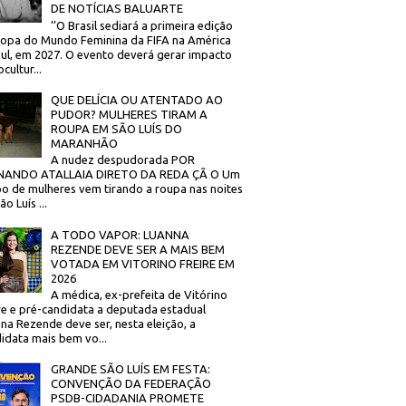
DE NOTÍCIAS BALUARTE
‘’O Brasil sediará a primeira edição
opa do Mundo Feminina da FIFA na América
ul, em 2027. O evento deverá gerar impacto
cultur...
QUE DELÍCIA OU ATENTADO AO
PUDOR? MULHERES TIRAM A
ROUPA EM SÃO LUÍS DO
MARANHÃO
A nudez despudorada POR
NANDO ATALLAIA DIRETO DA REDA ÇÃ O Um
o de mulheres vem tirando a roupa nas noites
o Luís ...
A TODO VAPOR: LUANNA
REZENDE DEVE SER A MAIS BEM
VOTADA EM VITORINO FREIRE EM
2026
A médica, ex-prefeita de Vitórino
re e pré-candidata a deputada estadual
na Rezende deve ser, nesta eleição, a
idata mais bem vo...
GRANDE SÃO LUÍS EM FESTA:
CONVENÇÃO DA FEDERAÇÃO
PSDB-CIDADANIA PROMETE