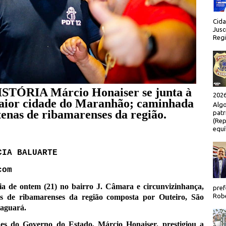
Cida
Jusc
Regi
TÓRIA Márcio Honaiser se junta à
2026
maior cidade do Maranhão; caminhada
Algo
enas de ribamarenses da região.
patr
(Rep
equí
CIA BALUARTE
com
a de ontem (21) no bairro J. Câmara e circunvizinhança,
pref
Robe
s de ribamarenses da região composta por Outeiro, São
taguará.
des do Governo do Estado, Márcio Honaiser, prestigiou a