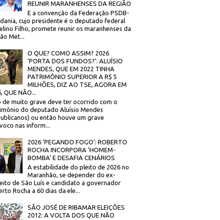
REUNIR MARANHENSES DA REGIÃO
E a convenção da Federação PSDB-
dania, cujo presidente é o deputado federal
elino Filho, promete reunir os maranhenses da
ão Met...
O QUE? COMO ASSIM? 2026
‘PORTA DOS FUNDOS?’: ALUÍSIO
MENDES, QUE EM 2022 TINHA
PATRIMÔNIO SUPERIOR A R$ 5
MILHÕES, DIZ AO TSE, AGORA EM
, QUE NÃO...
 de muito grave deve ter ocorrido com o
imônio do deputado Aluísio Mendes
ublicanos) ou então houve um grave
voco nas inform...
2026 ‘PEGANDO FOGO’: ROBERTO
ROCHA INCORPORA ‘HOMEM-
BOMBA’ E DESAFIA CENÁRIOS
A estabilidade do pleito de 2026 no
Maranhão, se depender do ex-
eito de São Luís e candidato a governador
rto Rocha a 60 dias da ele...
SÃO JOSÉ DE RIBAMAR ELEIÇÕES
2012: A VOLTA DOS QUE NÃO