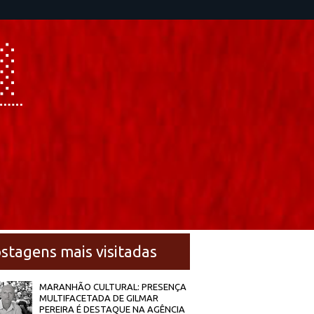
stagens mais visitadas
MARANHÃO CULTURAL: PRESENÇA
MULTIFACETADA DE GILMAR
PEREIRA É DESTAQUE NA AGÊNCIA