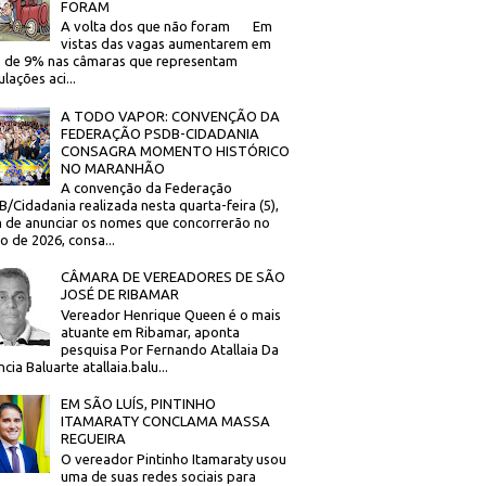
FORAM
A volta dos que não foram Em
vistas das vagas aumentarem em
 de 9% nas câmaras que representam
lações aci...
A TODO VAPOR: CONVENÇÃO DA
FEDERAÇÃO PSDB-CIDADANIA
CONSAGRA MOMENTO HISTÓRICO
NO MARANHÃO
A convenção da Federação
/Cidadania realizada nesta quarta-feira (5),
 de anunciar os nomes que concorrerão no
to de 2026, consa...
CÂMARA DE VEREADORES DE SÃO
JOSÉ DE RIBAMAR
Vereador Henrique Queen é o mais
atuante em Ribamar, aponta
pesquisa Por Fernando Atallaia Da
cia Baluarte atallaia.balu...
EM SÃO LUÍS, PINTINHO
ITAMARATY CONCLAMA MASSA
REGUEIRA
O vereador Pintinho Itamaraty usou
uma de suas redes sociais para