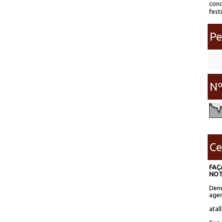
conc
fest
Pe
Nº
Ce
FAÇ
NOT
Denú
agen
atal