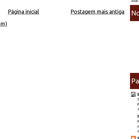
Sua 
Página inicial
Postagem mais antiga
No
om)
Pa