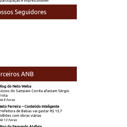
participação é imprescindível!
ssos Seguidores
rceiros ANB
Blog do Neto Weba
Sócios do Sampaio Corrêa afastam Sérgio
Frota
Há 8 horas
Neto Ferreira – Conteúdo Inteligente
Prefeitura de Balsas vai gastar R$ 13,7
milhões com obras viárias
Há 13 horas
Blog do Fernando Atallaia