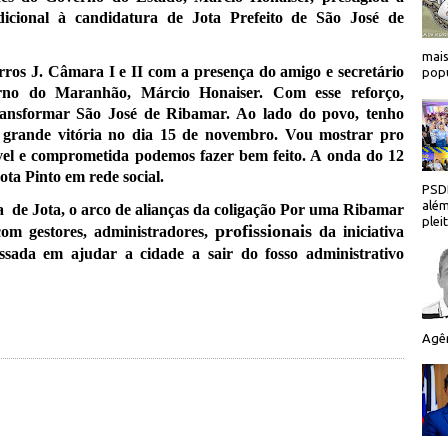
dicional à candidatura de Jota Prefeito de São José de
mais
rros J. Câmara I e II com a presença do amigo e secretário
popu
rno do Maranhão, Márcio Honaiser. Com esse reforço,
ransformar São José de Ribamar. Ao lado do povo, tenho
 grande vitória no dia 15 de novembro. Vou mostrar pro
el e comprometida podemos fazer bem feito. A onda do 12
Jota Pinto em rede social.
PSDB
além
ra
de Jota, o arco de alianças da coligação Por uma Ribamar
plei
profissionais
com gestores, administradores,
da iniciativa
essada em ajudar a cidade a sair do fosso administrativo
Agên