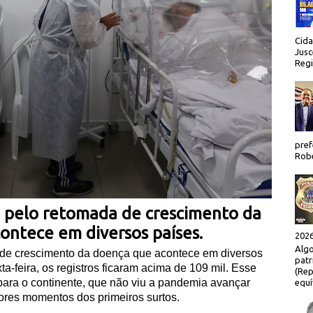
Cida
Jusc
Regi
pref
Robe
o pelo retomada de crescimento da
ontece em diversos países.
2026
Algo
 de crescimento da doença que acontece em diversos
patr
a-feira, os registros ficaram acima de 109 mil. Esse
(Rep
ara o continente, que não viu a pandemia avançar
equí
res momentos dos primeiros surtos.