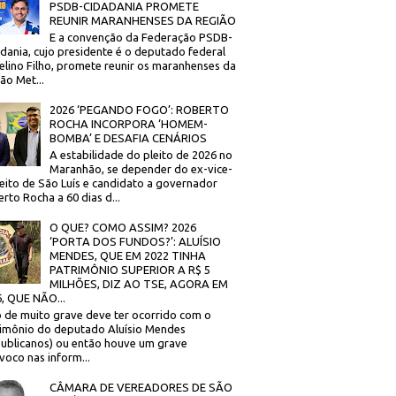
PSDB-CIDADANIA PROMETE
REUNIR MARANHENSES DA REGIÃO
E a convenção da Federação PSDB-
dania, cujo presidente é o deputado federal
elino Filho, promete reunir os maranhenses da
ão Met...
2026 ‘PEGANDO FOGO’: ROBERTO
ROCHA INCORPORA ‘HOMEM-
BOMBA’ E DESAFIA CENÁRIOS
A estabilidade do pleito de 2026 no
Maranhão, se depender do ex-vice-
eito de São Luís e candidato a governador
rto Rocha a 60 dias d...
O QUE? COMO ASSIM? 2026
‘PORTA DOS FUNDOS?’: ALUÍSIO
MENDES, QUE EM 2022 TINHA
PATRIMÔNIO SUPERIOR A R$ 5
MILHÕES, DIZ AO TSE, AGORA EM
, QUE NÃO...
 de muito grave deve ter ocorrido com o
imônio do deputado Aluísio Mendes
ublicanos) ou então houve um grave
voco nas inform...
CÂMARA DE VEREADORES DE SÃO