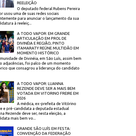
REELEIÇÃO
O deputado federal Rubens Pereira
or usou uma de suas redes sociais
ntemente para anunciar o lançamento da sua
idatura à reeleiç...
A TODO VAPOR: EM GRANDE
ARTICULAÇÃO EM PROL DE
DIVINÉIA E REGIÃO, PINTO
ITAMARATY REÚNE MULTIDÃO EM
MOMENTO HISTÓRICO
munidade de Divinéia, em São Luís, assim bem
 adjacências, foi palco de um momento
órico que consagrou a liderança do candidato
A TODO VAPOR: LUANNA
REZENDE DEVE SER A MAIS BEM
VOTADA EM VITORINO FREIRE EM
2026
A médica, ex-prefeita de Vitórino
re e pré-candidata a deputada estadual
na Rezende deve ser, nesta eleição, a
idata mais bem vo...
GRANDE SÃO LUÍS EM FESTA:
CONVENÇÃO DA FEDERAÇÃO