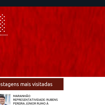
stagens mais visitadas
MARANHÃO
REPRESENTATIVIDADE: RUBENS
PEREIRA JÚNIOR RUMO À