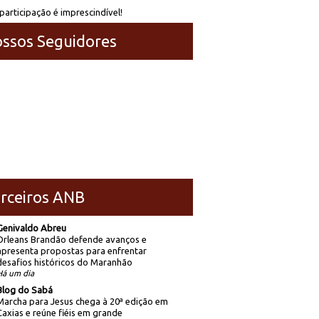
participação é imprescindível!
ssos Seguidores
rceiros ANB
Genivaldo Abreu
Orleans Brandão defende avanços e
apresenta propostas para enfrentar
desafios históricos do Maranhão
Há um dia
Blog do Sabá
Marcha para Jesus chega à 20ª edição em
Caxias e reúne fiéis em grande