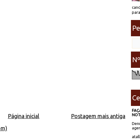
cand
para
Pe
Nº
Ce
FAÇ
NOT
Página inicial
Postagem mais antiga
Denú
om)
agen
atal