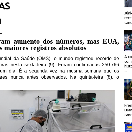
AS
Júni
rece
 |
cand
L
aram aumento dos números, mas EUA,
s maiores registros absolutos
A co
dial da Saúde (OMS), o mundo registrou recorde de
como
as nesta sexta-feira (9). Foram confirmadas 350.766
hist
 um dia. É a segunda vez na mesma semana que os
...
es nunca antes observados. Na quinta-feira (8), o
Frei
Luan
cand