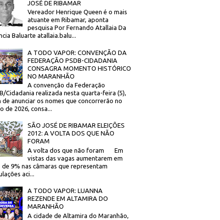
JOSÉ DE RIBAMAR
Vereador Henrique Queen é o mais
atuante em Ribamar, aponta
pesquisa Por Fernando Atallaia Da
cia Baluarte atallaia.balu...
A TODO VAPOR: CONVENÇÃO DA
FEDERAÇÃO PSDB-CIDADANIA
CONSAGRA MOMENTO HISTÓRICO
NO MARANHÃO
A convenção da Federação
/Cidadania realizada nesta quarta-feira (5),
 de anunciar os nomes que concorrerão no
to de 2026, consa...
SÃO JOSÉ DE RIBAMAR ELEIÇÕES
2012: A VOLTA DOS QUE NÃO
FORAM
A volta dos que não foram Em
vistas das vagas aumentarem em
 de 9% nas câmaras que representam
lações aci...
A TODO VAPOR: LUANNA
REZENDE EM ALTAMIRA DO
MARANHÃO
A cidade de Altamira do Maranhão,