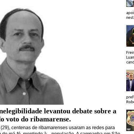
apoi
nest
Frei
Luan
cand
pref
Robe
nelegibilidade levantou debate sobre a
do voto do ribamarense.
ra (29), centenas de ribamarenses usaram as redes para
m de má-fé, mentindo à
população. A campanha em São