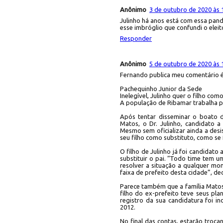
Anônimo
3 de outubro de 2020 às 
Julinho há anos está com essa pand
esse imbróglio que confundi o ele
Responder
Anônimo
5 de outubro de 2020 às 
Fernando publica meu comentário é
Pachequinho Junior da Sede
Inelegível, Julinho quer o filho co
A população de Ribamar trabalha pa
Após tentar disseminar o boato d
Matos, o Dr. Julinho, candidato a
Mesmo sem oficializar ainda a desi
seu filho como substituto, como s
O filho de Julinho já foi candidato
substituir o pai. “Todo time tem 
resolver a situação a qualquer mom
faixa de prefeito desta cidade”, de
Parece também que a família Matos 
filho do ex-prefeito teve seus pla
registro da sua candidatura foi i
2012.
No final das contas, estarão troc