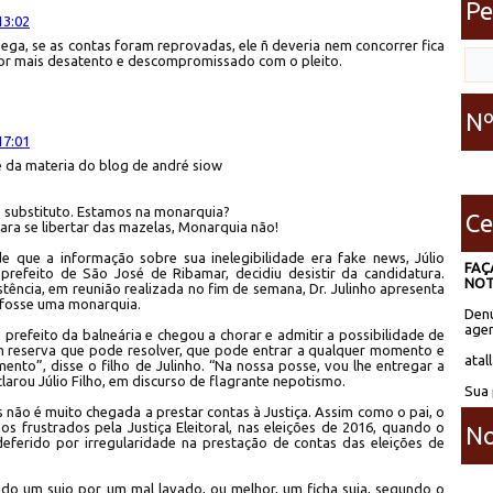
Pe
13:02
ega, se as contas foram reprovadas, ele ñ deveria nem concorrer fica
itor mais desatento e descompromissado com o pleito.
Nº
17:01
 da materia do blog de andré siow
mo substituto. Estamos na monarquia?
Ce
ra se libertar das mazelas, Monarquia não!
e que a informação sobre sua inelegibilidade era fake news, Júlio
FAÇ
 prefeito de São José de Ribamar, decidiu desistir da candidatura.
NOT
stência, em reunião realizada no fim de semana, Dr. Julinho apresenta
e fosse uma monarquia.
Denú
agen
 a prefeito da balneária e chegou a chorar e admitir a possibilidade de
um reserva que pode resolver, que pode entrar a qualquer momento e
atal
ento”, disse o filho de Julinho. “Na nossa posse, vou lhe entregar a
clarou Júlio Filho, em discurso de flagrante nepotismo.
Sua 
não é muito chegada a prestar contas à Justiça. Assim como o pai, o
nos frustrados pela Justiça Eleitoral, nas eleições de 2016, quando o
No
ndeferido por irregularidade na prestação de contas das eleições de
ando um sujo por um mal lavado, ou melhor, um ficha suja, segundo o