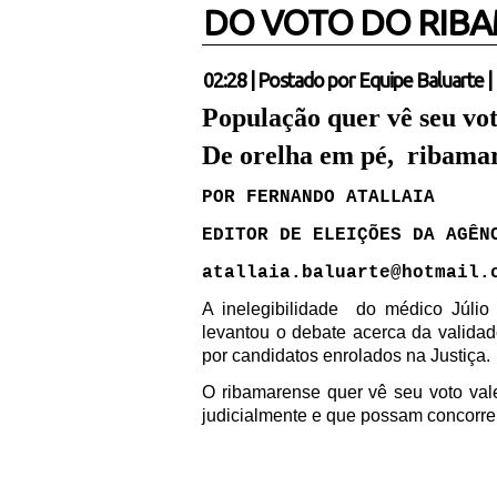
DO VOTO DO RIB
02:28
|
Postado por
Equipe Baluarte
|
População quer vê seu vot
De orelha em pé, ribama
POR FERNANDO ATALLAIA
EDITOR DE ELEIÇÕES DA AGÊN
atallaia.baluarte@hotmail.
A inelegibilidade
do médico Júlio
levantou o debate acerca da valida
por candidatos enrolados na Justiça.
O ribamarense quer vê seu voto val
judicialmente e que possam concorrer