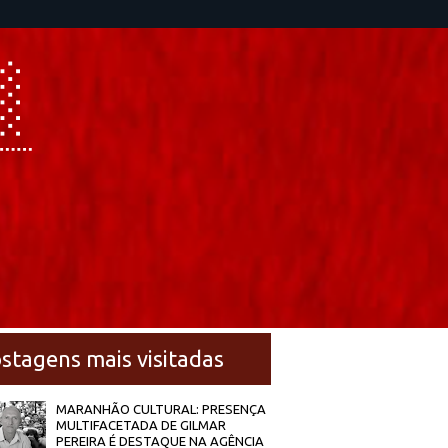
stagens mais visitadas
MARANHÃO CULTURAL: PRESENÇA
MULTIFACETADA DE GILMAR
PEREIRA É DESTAQUE NA AGÊNCIA