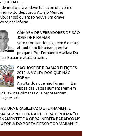
, QUE NÃO...
 de muito grave deve ter ocorrido com o
imônio do deputado Aluísio Mendes
ublicanos) ou então houve um grave
voco nas inform...
CÂMARA DE VEREADORES DE SÃO
JOSÉ DE RIBAMAR
Vereador Henrique Queen é o mais
atuante em Ribamar, aponta
pesquisa Por Fernando Atallaia Da
cia Baluarte atallaia.balu...
SÃO JOSÉ DE RIBAMAR ELEIÇÕES
2012: A VOLTA DOS QUE NÃO
FORAM
A volta dos que não foram Em
vistas das vagas aumentarem em
 de 9% nas câmaras que representam
lações aci...
ERATURA BRASILEIRA: O ETERNAMENTE
SIA SEMPRE LEIA NA ÍNTEGRA O POEMA ''O
RNAMENTE'' DA OBRA INÉDITA PARADOXAIS
AUTORIA DO POETA E ESCRITOR MARANHE...