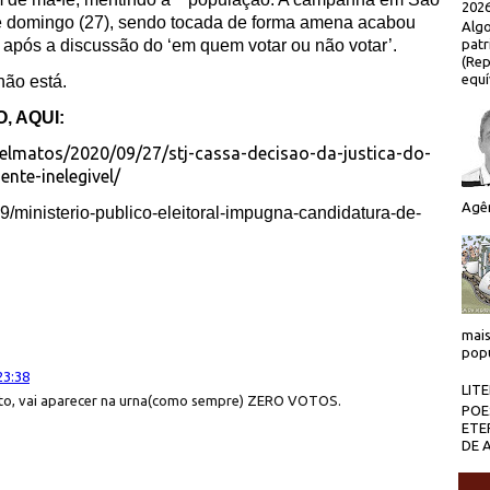
2026
 domingo (27), sendo tocada de forma amena acabou
Algo
 após a discussão do ‘em quem votar ou não votar’.
patr
(Rep
equí
não está.
, AQUI:
elmatos/2020/09/27/stj-cassa-decisao-da-justica-do-
nte-inelegivel/
Agên
9/ministerio-publico-eleitoral-impugna-candidatura-de-
mais
popu
23:38
LIT
oto, vai aparecer na urna(como sempre) ZERO VOTOS.
POE
ETE
DE 