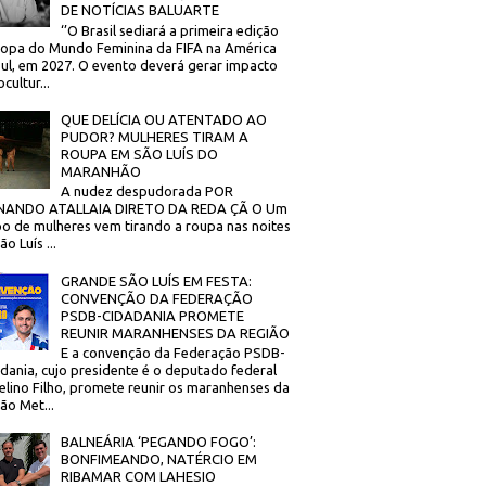
DE NOTÍCIAS BALUARTE
‘’O Brasil sediará a primeira edição
opa do Mundo Feminina da FIFA na América
ul, em 2027. O evento deverá gerar impacto
cultur...
QUE DELÍCIA OU ATENTADO AO
PUDOR? MULHERES TIRAM A
ROUPA EM SÃO LUÍS DO
MARANHÃO
A nudez despudorada POR
NANDO ATALLAIA DIRETO DA REDA ÇÃ O Um
o de mulheres vem tirando a roupa nas noites
o Luís ...
GRANDE SÃO LUÍS EM FESTA:
CONVENÇÃO DA FEDERAÇÃO
PSDB-CIDADANIA PROMETE
REUNIR MARANHENSES DA REGIÃO
E a convenção da Federação PSDB-
dania, cujo presidente é o deputado federal
elino Filho, promete reunir os maranhenses da
ão Met...
BALNEÁRIA ‘PEGANDO FOGO’:
BONFIMEANDO, NATÉRCIO EM
RIBAMAR COM LAHESIO