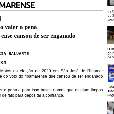
AMARENSE
da C
do S
 |
socio
o valer a pena
rense cansou de ser enganado
FER
grup
CIA BALUARTE
de Sã
com
 Matos na eleição de 2020 em São José de Ribamar
de do voto do ribamarense que cansou de ser enganado
Cida
er a pena e para isso busca nomes que estejam limpos
Jusc
 de fato para depositar a confiança.
Regi