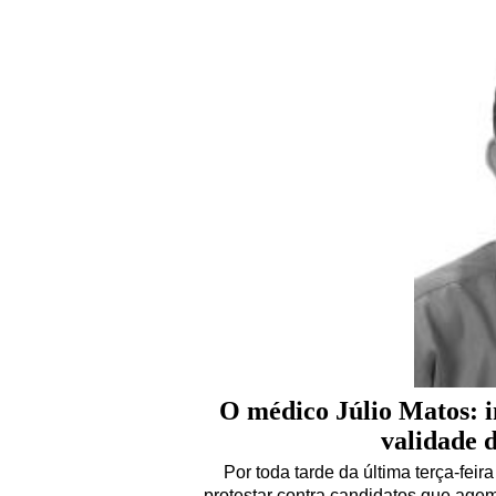
O médico Júlio Matos: i
validade 
Por toda tarde da última terça-fei
protestar contra candidatos que age