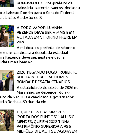
BONFIMEOU O vice-prefeito da
Balneária, Natércio Santos, declarou
o a Lahesio Bonfim para o Senado Federal
a eleição. A adesão de S...
A TODO VAPOR: LUANNA
REZENDE DEVE SER A MAIS BEM
VOTADA EM VITORINO FREIRE EM
2026
A médica, ex-prefeita de Vitórino
re e pré-candidata a deputada estadual
na Rezende deve ser, nesta eleição, a
idata mais bem vo...
2026 ‘PEGANDO FOGO’: ROBERTO
ROCHA INCORPORA ‘HOMEM-
BOMBA’ E DESAFIA CENÁRIOS
A estabilidade do pleito de 2026 no
Maranhão, se depender do ex-
eito de São Luís e candidato a governador
rto Rocha a 60 dias da ele...
O QUE? COMO ASSIM? 2026
‘PORTA DOS FUNDOS?’: ALUÍSIO
MENDES, QUE EM 2022 TINHA
PATRIMÔNIO SUPERIOR A R$ 5
MILHÕES, DIZ AO TSE, AGORA EM