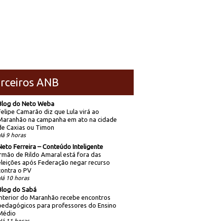
rceiros ANB
Blog do Neto Weba
Felipe Camarão diz que Lula virá ao
Maranhão na campanha em ato na cidade
de Caxias ou Timon
Há 9 horas
Neto Ferreira – Conteúdo Inteligente
Irmão de Rildo Amaral está fora das
eleições após Federação negar recurso
contra o PV
Há 10 horas
Blog do Sabá
Interior do Maranhão recebe encontros
pedagógicos para professores do Ensino
Médio
Há 11 horas