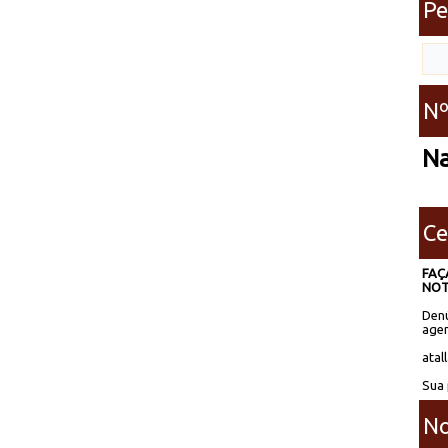
Pe
Nº
N
Ce
FAÇ
NOT
Denú
agen
atal
Sua 
No