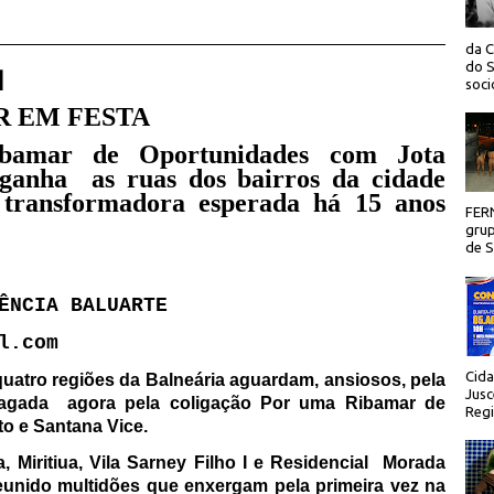
da C
do S
 |
socio
R EM FESTA
bamar de Oportunidades com Jota
 ganha as ruas dos bairros da cidade
transformadora esperada há 15 anos
FER
grup
de Sã
ÊNCIA BALUARTE
l.com
Cida
uatro regiões da Balneária aguardam, ansiosos, pela
Jusc
pagada
agora
pela coligação Por uma Ribamar de
Regi
to e Santana Vice.
, Miritiua, Vila Sarney Filho I e Residencial
Morada
unido multidões que enxergam pela primeira vez na