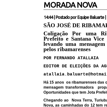
MORADA NOVA
14:44
|
Postado por
Equipe Baluarte
|
SÃO JOSÉ DE RIBAMA
Coligação Por uma Ri
Prefeito e Santana Vice
levando uma mensagem 
pelos ribamarenses
POR FERNANDO ATALLAIA
EDITOR DE ELEIÇÕES DA AG
atallaia.baluarte@hotmai
Há 15 anos
os ribamarenses das q
mensagem transformadora
pro
Oportunidades que tem Jota Prefei
Chegando ao
Nova Terra, Turiuba
Nova, as caminhadas do 12 tem re