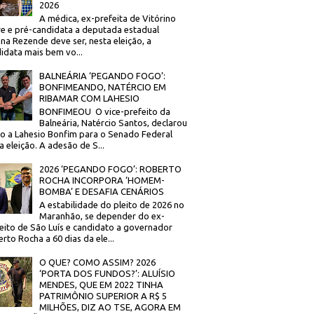
2026
A médica, ex-prefeita de Vitórino
re e pré-candidata a deputada estadual
na Rezende deve ser, nesta eleição, a
idata mais bem vo...
BALNEÁRIA ‘PEGANDO FOGO’:
BONFIMEANDO, NATÉRCIO EM
RIBAMAR COM LAHESIO
BONFIMEOU O vice-prefeito da
Balneária, Natércio Santos, declarou
o a Lahesio Bonfim para o Senado Federal
a eleição. A adesão de S...
2026 ‘PEGANDO FOGO’: ROBERTO
ROCHA INCORPORA ‘HOMEM-
BOMBA’ E DESAFIA CENÁRIOS
A estabilidade do pleito de 2026 no
Maranhão, se depender do ex-
eito de São Luís e candidato a governador
rto Rocha a 60 dias da ele...
O QUE? COMO ASSIM? 2026
‘PORTA DOS FUNDOS?’: ALUÍSIO
MENDES, QUE EM 2022 TINHA
PATRIMÔNIO SUPERIOR A R$ 5
MILHÕES, DIZ AO TSE, AGORA EM