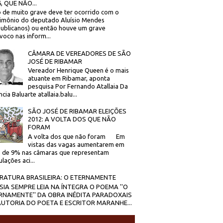
, QUE NÃO...
 de muito grave deve ter ocorrido com o
imônio do deputado Aluísio Mendes
ublicanos) ou então houve um grave
voco nas inform...
CÂMARA DE VEREADORES DE SÃO
JOSÉ DE RIBAMAR
Vereador Henrique Queen é o mais
atuante em Ribamar, aponta
pesquisa Por Fernando Atallaia Da
cia Baluarte atallaia.balu...
SÃO JOSÉ DE RIBAMAR ELEIÇÕES
2012: A VOLTA DOS QUE NÃO
FORAM
A volta dos que não foram Em
vistas das vagas aumentarem em
 de 9% nas câmaras que representam
lações aci...
ERATURA BRASILEIRA: O ETERNAMENTE
SIA SEMPRE LEIA NA ÍNTEGRA O POEMA ''O
RNAMENTE'' DA OBRA INÉDITA PARADOXAIS
AUTORIA DO POETA E ESCRITOR MARANHE...