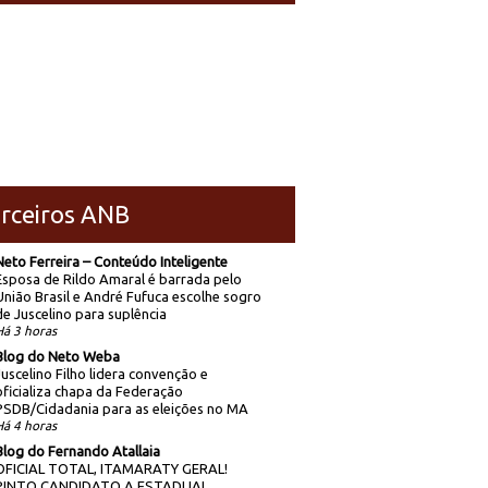
rceiros ANB
Neto Ferreira – Conteúdo Inteligente
Esposa de Rildo Amaral é barrada pelo
União Brasil e André Fufuca escolhe sogro
de Juscelino para suplência
Há 3 horas
Blog do Neto Weba
Juscelino Filho lidera convenção e
oficializa chapa da Federação
PSDB/Cidadania para as eleições no MA
Há 4 horas
Blog do Fernando Atallaia
OFICIAL TOTAL, ITAMARATY GERAL!
PINTO CANDIDATO A ESTADUAL