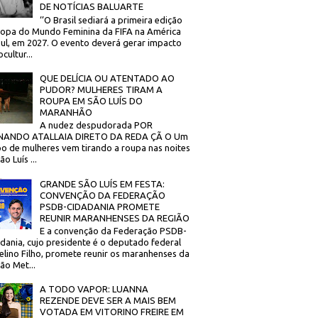
DE NOTÍCIAS BALUARTE
‘’O Brasil sediará a primeira edição
opa do Mundo Feminina da FIFA na América
ul, em 2027. O evento deverá gerar impacto
cultur...
QUE DELÍCIA OU ATENTADO AO
PUDOR? MULHERES TIRAM A
ROUPA EM SÃO LUÍS DO
MARANHÃO
A nudez despudorada POR
NANDO ATALLAIA DIRETO DA REDA ÇÃ O Um
o de mulheres vem tirando a roupa nas noites
o Luís ...
GRANDE SÃO LUÍS EM FESTA:
CONVENÇÃO DA FEDERAÇÃO
PSDB-CIDADANIA PROMETE
REUNIR MARANHENSES DA REGIÃO
E a convenção da Federação PSDB-
dania, cujo presidente é o deputado federal
elino Filho, promete reunir os maranhenses da
ão Met...
A TODO VAPOR: LUANNA
REZENDE DEVE SER A MAIS BEM
VOTADA EM VITORINO FREIRE EM