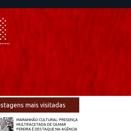
stagens mais visitadas
MARANHÃO CULTURAL: PRESENÇA
MULTIFACETADA DE GILMAR
PEREIRA É DESTAQUE NA AGÊNCIA