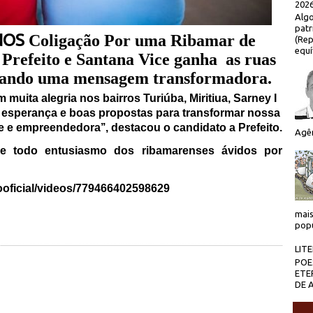
2026
Algo
patr
NOS
Coligação Por uma Ribamar de
(Rep
equí
Prefeito e Santana Vice ganha as ruas
levando uma mensagem transformadora.
muita alegria nos bairros Turiúba, Miritiua, Sarney I
esperança e boas propostas para transformar nossa
e e empreendedora’’, destacou o candidato a Prefeito.
Agên
re todo entusiasmo dos ribamarenses ávidos por
ooficial/videos/779466402598629
mais
popu
LIT
POE
ETE
DE 