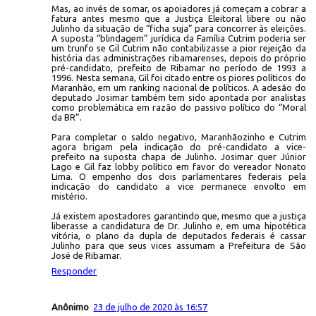
Mas, ao invés de somar, os apoiadores já começam a cobrar a
fatura antes mesmo que a Justiça Eleitoral libere ou não
Julinho da situação de “ficha suja” para concorrer às eleições.
A suposta “blindagem” jurídica da Família Cutrim poderia ser
um trunfo se Gil Cutrim não contabilizasse a pior rejeição da
história das administrações ribamarenses, depois do próprio
pré-candidato, prefeito de Ribamar no período de 1993 a
1996. Nesta semana, Gil foi citado entre os piores políticos do
Maranhão, em um ranking nacional de políticos. A adesão do
deputado Josimar também tem sido apontada por analistas
como problemática em razão do passivo político do “Moral
da BR”.
Para completar o saldo negativo, Maranhãozinho e Cutrim
agora brigam pela indicação do pré-candidato a vice-
prefeito na suposta chapa de Julinho. Josimar quer Júnior
Lago e Gil faz lobby político em favor do vereador Nonato
Lima. O empenho dos dois parlamentares federais pela
indicação do candidato a vice permanece envolto em
mistério.
Já existem apostadores garantindo que, mesmo que a justiça
liberasse a candidatura de Dr. Julinho e, em uma hipotética
vitória, o plano da dupla de deputados federais é cassar
Julinho para que seus vices assumam a Prefeitura de São
José de Ribamar.
Responder
Anônimo
23 de julho de 2020 às 16:57