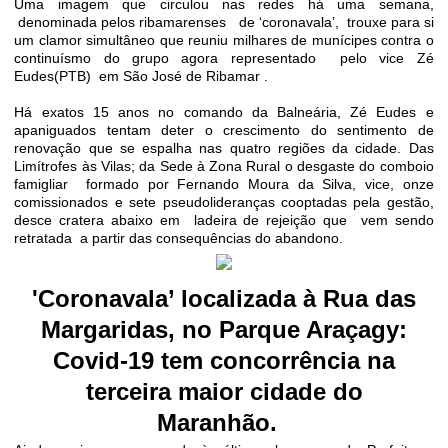
Uma imagem que circulou nas redes há uma semana,
denominada pelos ribamarenses
de ‘coronavala’,
trouxe para si
um clamor simultâneo que reuniu milhares de munícipes contra o
continuísmo do grupo agora representado
pelo vice Zé
Eudes(PTB)
em São José de Ribamar .
Há exatos 15 anos no comando da Balneária, Zé Eudes e
apaniguados tentam deter o crescimento do sentimento de
renovação que se espalha nas quatro regiões da cidade. Das
Limítrofes às Vilas; da Sede à Zona Rural o desgaste do comboio
famigliar
formado por Fernando Moura da Silva, vice, onze
comissionados e sete pseudolideranças cooptadas pela gestão,
desce cratera abaixo em
ladeira de rejeição que
vem sendo
retratada
a partir das consequências do abandono.
'Coronavala’ localizada à Rua das
Margaridas, no Parque Araçagy:
Covid-19 tem concorrência na
terceira maior cidade do
Maranhão.