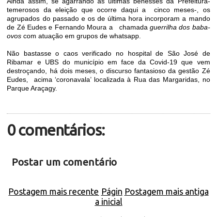
Ainda assim, se agarrando às últimas benesses da Prefeitura-
temerosos da eleição que ocorre daqui a
cinco meses-, os
agrupados do passado e os de última hora incorporam a mando
de Zé Eudes e Fernando Moura a
chamada
guerrilha dos baba-
ovos
com atuação em grupos de
whatsap
p
.
Não bastasse o caos verificado no hospital de São José de
Ribamar e UBS do município em face da Covid-19 que vem
destroçando, há dois meses, o discurso fantasioso da gestão Zé
Eudes,
acima ‘coronavala’ localizada à Rua das Margaridas, no
Parque Araçagy.
0 comentários:
Postar um comentário
Postagem mais recente
Págin
Postagem mais antiga
a inicial