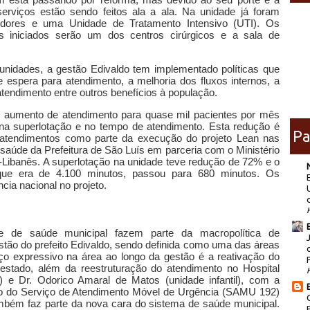
erviços estão sendo feitos ala a ala. Na unidade já foram
redores e uma Unidade de Tratamento Intensivo (UTI). Os
s iniciados serão um dos centros cirúrgicos e a sala de
s unidades, a gestão Edivaldo tem implementado políticas que
 espera para atendimento, a melhoria dos fluxos internos, a
atendimento entre outros benefícios à população.
m aumento de atendimento para quase mil pacientes por mês
na superlotação e no tempo de atendimento. Esta redução é
Pa
e atendimentos como parte da execução do projeto Lean nas
saúde da Prefeitura de São Luís em parceria com o Ministério
o-Libanês. A superlotação na unidade teve redução de 72% e o
que era de 4.100 minutos, passou para 680 minutos. Os
ncia nacional no projeto.
e de saúde municipal fazem parte da macropolítica de
stão do prefeito Edivaldo, sendo definida como uma das áreas
nço expressivo na área ao longo da gestão é a reativação do
 estado, além da reestruturação do atendimento no Hospital
) e Dr. Odorico Amaral de Matos (unidade infantil), com a
ão do Serviço de Atendimento Móvel de Urgência (SAMU 192)
mbém faz parte da nova cara do sistema de saúde municipal.