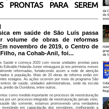
S PRONTAS PARA SEREM
da C
do S
socio
 |
sica em saúde de São Luís passa
or volume de obras de reformas
Em novembro de 2019, o Centro de
FER
grup
lho, na Cohab-Anil, foi...
de Sã
s na Saúde e começa 2020 com novas unidades prontas para
ito Edivaldo Holanda Junior reinaugura já nos primeiros meses
lmente reformadas, fortalecendo assim a rede de atenção
ertados à população. Mais de 20 obras de reforma estão em
entes estágios. As ações ocorrem por meio do programa São
ntros de saúde, unidades administrativas, sede da escola
Cida
, prédio da Ouvidoria, entre outros.
Jusc
Regi
mentos como medida importante no processo de reestruturação
ssa por um processo integrado de reestruturação jamais visto.
e saúde tão somente, estamos promovendo uma verdadeira
 investindo em capacitação dos servidores, melhorando a