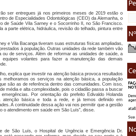
Pe
ão ser entregues já nos primeiros meses de 2019 estão o
ntro de Especialidades Odontológicas (CEO) da Alemanha, o
 de Saúde Vila Sarney e o Socorrinho II, no São Francisco.
 parte elétrica, hidráulica, revisão do telhado, pintura entre
Nº
ney e Vila Bacanga tiveram suas estruturas físicas ampliadas,
s prestados à população. Outras unidades da rede também vão
ca ou de serviços. Além de reformar as unidades de saúde, a
ou equipes volantes para fazer a manutenção das demais
ede.
Ce
lho, explica que investir na atenção básica provoca resultados
s melhoramos os serviços na atenção básica, a população
FAÇ
que são as de referência dentro das comunidades. Com isso,
NOT
de média e alta complexidade, pois o cidadão passa a buscar
 emergências. Por orientação do prefeito Edivaldo Holanda
Denú
 a atenção básica e toda a rede, e já temos definido em
agen
des. A continuidade dessa ação vai nos permitir que a gestão
atal
do o atendimento em saúde em São Luís”, disse.
Sua 
No
e de São Luís, o Hospital de Urgência e Emergência Dr.
m está passando por reforma, mas devido ao seu porte e à