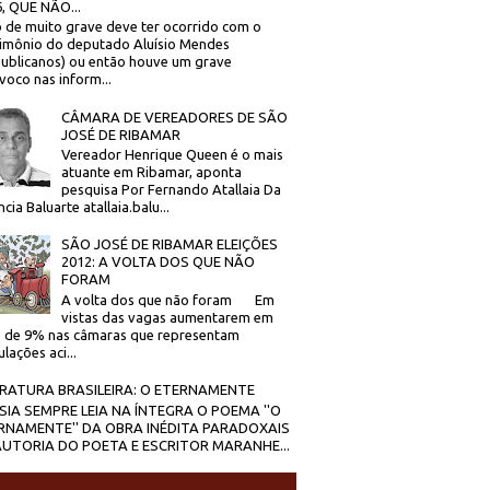
, QUE NÃO...
 de muito grave deve ter ocorrido com o
imônio do deputado Aluísio Mendes
ublicanos) ou então houve um grave
voco nas inform...
CÂMARA DE VEREADORES DE SÃO
JOSÉ DE RIBAMAR
Vereador Henrique Queen é o mais
atuante em Ribamar, aponta
pesquisa Por Fernando Atallaia Da
cia Baluarte atallaia.balu...
SÃO JOSÉ DE RIBAMAR ELEIÇÕES
2012: A VOLTA DOS QUE NÃO
FORAM
A volta dos que não foram Em
vistas das vagas aumentarem em
 de 9% nas câmaras que representam
lações aci...
ERATURA BRASILEIRA: O ETERNAMENTE
SIA SEMPRE LEIA NA ÍNTEGRA O POEMA ''O
RNAMENTE'' DA OBRA INÉDITA PARADOXAIS
AUTORIA DO POETA E ESCRITOR MARANHE...