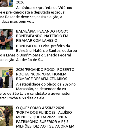
2026
A médica, ex-prefeita de Vitórino
re e pré-candidata a deputada estadual
na Rezende deve ser, nesta eleição, a
idata mais bem vo...
BALNEÁRIA ‘PEGANDO FOGO’:
BONFIMEANDO, NATÉRCIO EM
RIBAMAR COM LAHESIO
BONFIMEOU O vice-prefeito da
Balneária, Natércio Santos, declarou
o a Lahesio Bonfim para o Senado Federal
a eleição. A adesão de S...
2026 ‘PEGANDO FOGO’: ROBERTO
ROCHA INCORPORA ‘HOMEM-
BOMBA’ E DESAFIA CENÁRIOS
A estabilidade do pleito de 2026 no
Maranhão, se depender do ex-
eito de São Luís e candidato a governador
rto Rocha a 60 dias da ele...
O QUE? COMO ASSIM? 2026
‘PORTA DOS FUNDOS?’: ALUÍSIO
MENDES, QUE EM 2022 TINHA
PATRIMÔNIO SUPERIOR A R$ 5
MILHÕES, DIZ AO TSE, AGORA EM