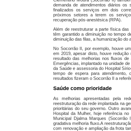
demanda de atendimentos diários os s
finalizados os serviços em dois cor
próximos setores a terem os serviço
recuperação pós-anestésica (RPA).
Além de reestruturar a parte física da
têm garantido a diminuição no tempo de
diminuição das filas, a humanização do 
No Socorrão II, por exemplo, houve u
em 2019, apesar disto, houve redução 
resultado das melhorias nos fluxos d
Emergências, implantado na unidade de 
da Saúde e assessoria do Hospital Síri
tempo de espera para atendimento, 
resultados fizeram o Socorrão II a referê
Saúde como prioridade
As melhorias apresentadas pela red
reestruturação da rede implantada na ge
prioritárias do seu governo. Outro ava
Hospital da Mulher, hoje referência no
Municipal Djalma Marques (Socorrão I
gradativa melhoria fluxo.
A reestruturaç
com renovação e ampliação da frota ta