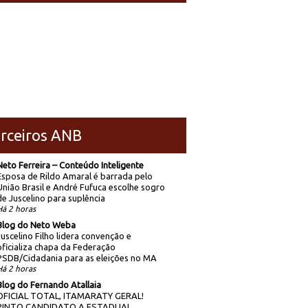
rceiros ANB
Neto Ferreira – Conteúdo Inteligente
Esposa de Rildo Amaral é barrada pelo
União Brasil e André Fufuca escolhe sogro
de Juscelino para suplência
Há 2 horas
Blog do Neto Weba
Juscelino Filho lidera convenção e
oficializa chapa da Federação
PSDB/Cidadania para as eleições no MA
Há 2 horas
Blog do Fernando Atallaia
OFICIAL TOTAL, ITAMARATY GERAL!
PINTO CANDIDATO A ESTADUAL