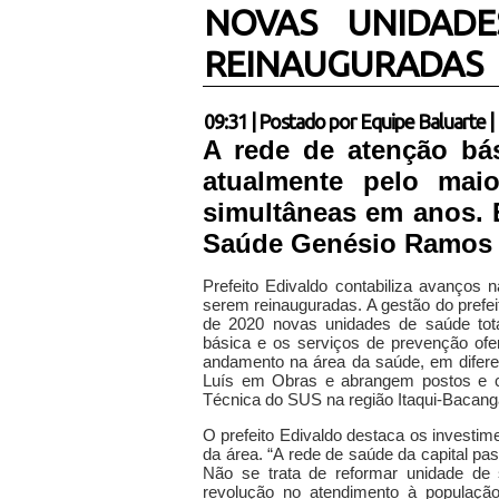
NOVAS UNIDADE
REINAUGURADAS
09:31
|
Postado por
Equipe Baluarte
|
A rede de atenção bá
atualmente pelo mai
simultâneas em anos. 
Saúde Genésio Ramos Fi
Prefeito Edivaldo contabiliza avanço
serem reinauguradas.
A gestão do prefe
de 2020 novas unidades de saúde tota
básica e os serviços de prevenção of
andamento na área da saúde, em difer
Luís em Obras e abrangem postos e ce
Técnica do SUS na região Itaqui-Bacanga
O prefeito Edivaldo destaca os investi
da área. “A rede de saúde da capital pa
Não se trata de reformar unidade d
revolução no atendimento à população