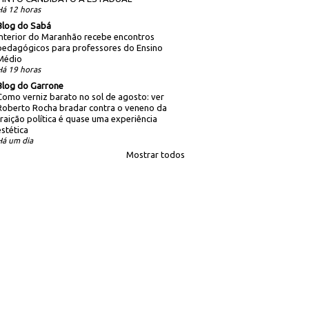
Há 12 horas
Blog do Sabá
Interior do Maranhão recebe encontros
pedagógicos para professores do Ensino
Médio
Há 19 horas
Blog do Garrone
Como verniz barato no sol de agosto: ver
Roberto Rocha bradar contra o veneno da
traição política é quase uma experiência
estética
Há um dia
Mostrar todos