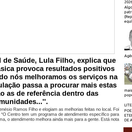
2026
Algo
patr
(Rep
equí
Agên
 de Saúde, Lula Filho, explica que
ásica provoca resultados positivos
ndo nós melhoramos os serviços na
ulação passa a procurar mais estas
mais
o as de referência dentro das
popu
munidades...''.
LIT
ésio Ramos Filho e elogiam as melhorias feitas no local. Foi
POE
. “O Centro tem um programa de atendimento específico para
ETE
ma, o atendimento melhora ainda mais para a gente. Está nota
DE 