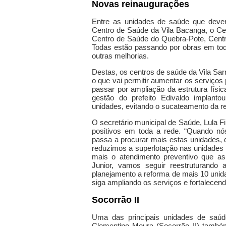
Novas reinaugurações
Entre as unidades de saúde que dever
Centro de Saúde da Vila Bacanga, o Ce
Centro de Saúde do Quebra-Pote, Centro
Todas estão passando por obras em toda a
outras melhorias.
Destas, os centros de saúde da Vila Sar
o que vai permitir aumentar os serviço
passar por ampliação da estrutura físi
gestão do prefeito Edivaldo implant
unidades, evitando o sucateamento da r
O secretário municipal de Saúde, Lula Fi
positivos em toda a rede. “Quando nó
passa a procurar mais estas unidades, 
reduzimos a superlotação nas unidades 
mais o atendimento preventivo que as
Junior, vamos seguir reestruturando
planejamento a reforma de mais 10 unida
siga ampliando os serviços e fortalecen
Socorrão II
Uma das principais unidades de saúd
Clementino Moura (Socorrão II) també