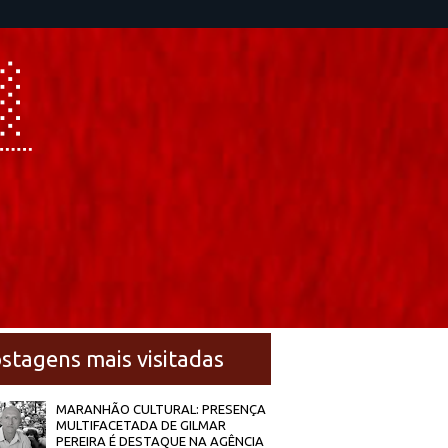
stagens mais visitadas
MARANHÃO CULTURAL: PRESENÇA
MULTIFACETADA DE GILMAR
PEREIRA É DESTAQUE NA AGÊNCIA