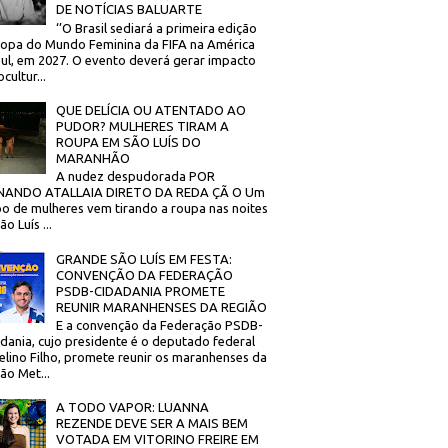
DE NOTÍCIAS BALUARTE
‘’O Brasil sediará a primeira edição
opa do Mundo Feminina da FIFA na América
ul, em 2027. O evento deverá gerar impacto
cultur...
QUE DELÍCIA OU ATENTADO AO
PUDOR? MULHERES TIRAM A
ROUPA EM SÃO LUÍS DO
MARANHÃO
A nudez despudorada POR
NANDO ATALLAIA DIRETO DA REDA ÇÃ O Um
o de mulheres vem tirando a roupa nas noites
o Luís ...
GRANDE SÃO LUÍS EM FESTA:
CONVENÇÃO DA FEDERAÇÃO
PSDB-CIDADANIA PROMETE
REUNIR MARANHENSES DA REGIÃO
E a convenção da Federação PSDB-
dania, cujo presidente é o deputado federal
elino Filho, promete reunir os maranhenses da
ão Met...
A TODO VAPOR: LUANNA
REZENDE DEVE SER A MAIS BEM
VOTADA EM VITORINO FREIRE EM