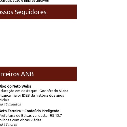
participação é imprescindível!
ssos Seguidores
rceiros ANB
Blog do Neto Weba
Educação em destaque : Godofredo Viana
alcança maior IDEB da história dos anos
niciais
Há 45 minutos
Neto Ferreira – Conteúdo Inteligente
Prefeitura de Balsas vai gastar R$ 13,7
milhões com obras viárias
Há 16 horas