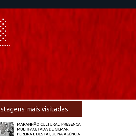
stagens mais visitadas
MARANHÃO CULTURAL: PRESENÇA
MULTIFACETADA DE GILMAR
PEREIRA É DESTAQUE NA AGÊNCIA