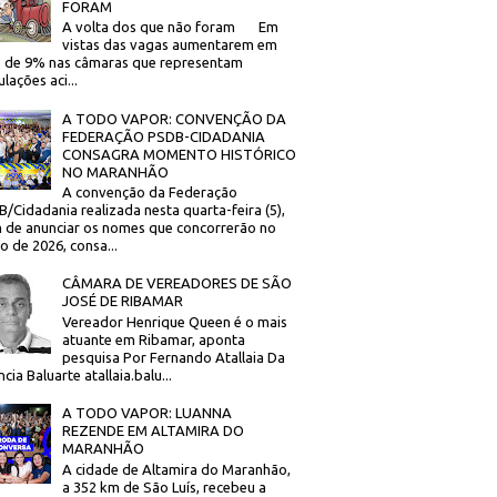
FORAM
A volta dos que não foram Em
vistas das vagas aumentarem em
 de 9% nas câmaras que representam
lações aci...
A TODO VAPOR: CONVENÇÃO DA
FEDERAÇÃO PSDB-CIDADANIA
CONSAGRA MOMENTO HISTÓRICO
NO MARANHÃO
A convenção da Federação
/Cidadania realizada nesta quarta-feira (5),
 de anunciar os nomes que concorrerão no
to de 2026, consa...
CÂMARA DE VEREADORES DE SÃO
JOSÉ DE RIBAMAR
Vereador Henrique Queen é o mais
atuante em Ribamar, aponta
pesquisa Por Fernando Atallaia Da
cia Baluarte atallaia.balu...
A TODO VAPOR: LUANNA
REZENDE EM ALTAMIRA DO
MARANHÃO
A cidade de Altamira do Maranhão,
a 352 km de São Luís, recebeu a