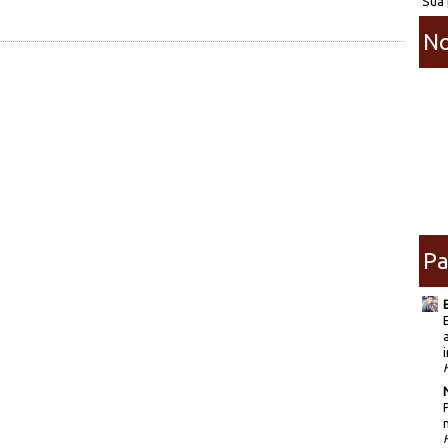
Sua 
No
Pa
i