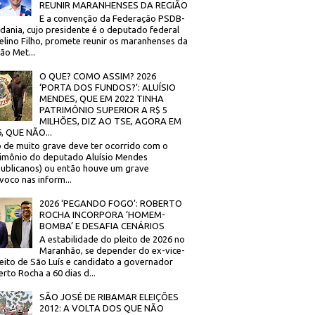
REUNIR MARANHENSES DA REGIÃO
E a convenção da Federação PSDB-
dania, cujo presidente é o deputado federal
elino Filho, promete reunir os maranhenses da
ão Met...
O QUE? COMO ASSIM? 2026
‘PORTA DOS FUNDOS?’: ALUÍSIO
MENDES, QUE EM 2022 TINHA
PATRIMÔNIO SUPERIOR A R$ 5
MILHÕES, DIZ AO TSE, AGORA EM
, QUE NÃO...
 de muito grave deve ter ocorrido com o
imônio do deputado Aluísio Mendes
ublicanos) ou então houve um grave
voco nas inform...
2026 ‘PEGANDO FOGO’: ROBERTO
ROCHA INCORPORA ‘HOMEM-
BOMBA’ E DESAFIA CENÁRIOS
A estabilidade do pleito de 2026 no
Maranhão, se depender do ex-vice-
eito de São Luís e candidato a governador
rto Rocha a 60 dias d...
SÃO JOSÉ DE RIBAMAR ELEIÇÕES
2012: A VOLTA DOS QUE NÃO