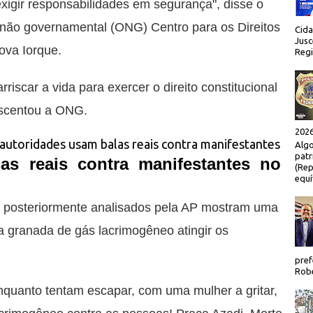
xigir responsabilidades em segurança", disse o
o não governamental (ONG) Centro para os Direitos
Cida
Jusc
va Iorque.
Regi
riscar a vida para exercer o direito constitucional
rescentou a ONG.
2026
Algo
patr
as reais contra manifestantes no
(Rep
equí
e posteriormente analisados pela AP mostram uma
a granada de gás lacrimogêneo atingir os
pref
Robe
quanto tentam escapar, com uma mulher a gritar,