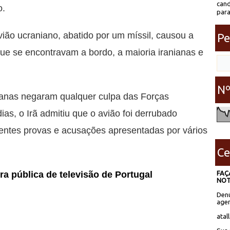
cand
o.
para
vião ucraniano, abatido por um míssil, causou a
Pe
ue se encontravam a bordo, a maioria iranianas e
Nº
nianas negaram qualquer culpa das Forças
as, o Irã admitiu que o avião foi derrubado
centes provas e acusações apresentadas por vários
Ce
FAÇ
a pública de televisão de Portugal
NOT
Denú
agen
atal