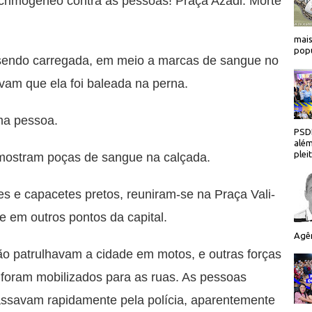
acrimogêneo contra as pessoas! Praça Azadi. Morte
mais
popu
sendo carregada, em meio a marcas de sangue no
vam que ela foi baleada na perna.
ma pessoa.
PSDB
além
plei
 mostram poças de sangue na calçada.
es e capacetes pretos, reuniram-se na Praça Vali-
e em outros pontos da capital.
Agên
 patrulhavam a cidade em motos, e outras forças
foram mobilizados para as ruas. As pessoas
assavam rapidamente pela polícia, aparentemente