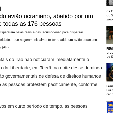
 |
da C
 do avião ucraniano, abatido por um
do S
socio
de todas as 176 pessoas
dispararam balas reais e gás lacrimogêneo para dispersar
ridades, que negaram inicialmente ter abatido um avião ucraniano,
s (AP).
FER
grup
de Sã
tais do Irão não noticiaram imediatamente o
ça da Liberdade, em Teerã, na noite desse domingo
não governamentais de defesa de direitos humanos
ue as pessoas protestem pacificamente, conforme
Frei
Luan
cand
vos em curto período de tempo, as pessoas