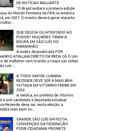
DE NOTÍCIAS BALUARTE
‘’O Brasil sediará a primeira edição
opa do Mundo Feminina da FIFA na América
ul, em 2027. O evento deverá gerar impacto
cultur...
QUE DELÍCIA OU ATENTADO AO
PUDOR? MULHERES TIRAM A
ROUPA EM SÃO LUÍS DO
MARANHÃO
A nudez despudorada POR
NANDO ATALLAIA DIRETO DA REDA ÇÃ O Um
o de mulheres vem tirando a roupa nas noites
o Luís ...
A TODO VAPOR: LUANNA
REZENDE DEVE SER A MAIS BEM
VOTADA EM VITORINO FREIRE EM
2026
A médica, ex-prefeita de Vitórino
re e pré-candidata a deputada estadual
na Rezende deve ser, nesta eleição, a
idata mais bem vo...
GRANDE SÃO LUÍS EM FESTA:
CONVENÇÃO DA FEDERAÇÃO
PSDB-CIDADANIA PROMETE