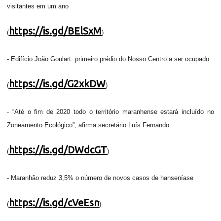
visitantes em um ano
https://is.gd/BElSxM
(
)
- Edifício João Goulart: primeiro prédio do Nosso Centro a ser ocupado
https://is.gd/G2xkDW
(
)
- “Até o fim de 2020 todo o território maranhense estará incluído no
Zoneamento Ecológico”, afirma secretário Luís Fernando
https://is.gd/DWdcGT
(
)
- Maranhão reduz 3,5% o número de novos casos de hanseníase
https://is.gd/cVeEsn
(
)