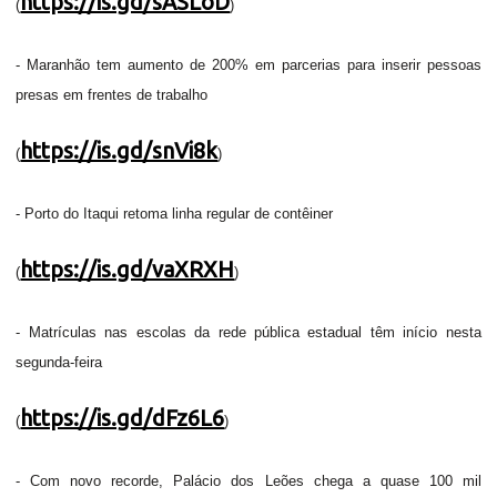
https://is.gd/sASLoD
(
)
- Maranhão tem aumento de 200% em parcerias para inserir pessoas
presas em frentes de trabalho
https://is.gd/snVi8k
(
)
- Porto do Itaqui retoma linha regular de contêiner
https://is.gd/vaXRXH
(
)
- Matrículas nas escolas da rede pública estadual têm início nesta
segunda-feira
https://is.gd/dFz6L6
(
)
- Com novo recorde, Palácio dos Leões chega a quase 100 mil