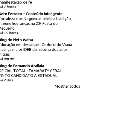
manifestação de fé
Há 7 horas
Neto Ferreira – Conteúdo Inteligente
Fortaleza dos Nogueiras celebra tradição
e reúne lideranças na 23ª Festa do
Vaqueiro
Há 15 horas
Blog do Neto Weba
Educação em destaque : Godofredo Viana
alcança maior IDEB da história dos anos
niciais
Há um dia
Blog do Fernando Atallaia
OFICIAL TOTAL, ITAMARATY GERAL!
PINTO CANDIDATO A ESTADUAL
Há 2 dias
Mostrar todos