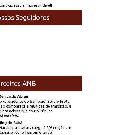
participação é imprescindível!
ssos Seguidores
rceiros ANB
Genivaldo Abreu
Ex-presidente do Sampaio, Sérgio Frota
não comparece a reuniões de transição, e
Junta aciona Ministério Público
Há uma hora
Blog do Sabá
Marcha para Jesus chega à 20ª edição em
Caxias e reúne fiéis em grande