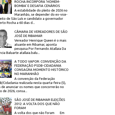
ROCHA INCORPORA ‘HOMEM-
BOMBA’ E DESAFIA CENÁRIOS
A estabilidade do pleito de 2026 no
Maranhão, se depender do ex-vice-
eito de São Luís e candidato a governador
rto Rocha a 60 dias d...
CÂMARA DE VEREADORES DE SÃO
JOSÉ DE RIBAMAR
Vereador Henrique Queen é o mais
atuante em Ribamar, aponta
pesquisa Por Fernando Atallaia Da
cia Baluarte atallaia.balu...
A TODO VAPOR: CONVENÇÃO DA
FEDERAÇÃO PSDB-CIDADANIA
CONSAGRA MOMENTO HISTÓRICO
NO MARANHÃO
A convenção da Federação
/Cidadania realizada nesta quarta-feira (5),
 de anunciar os nomes que concorrerão no
to de 2026, consa...
SÃO JOSÉ DE RIBAMAR ELEIÇÕES
2012: A VOLTA DOS QUE NÃO
FORAM
A volta dos que não foram Em