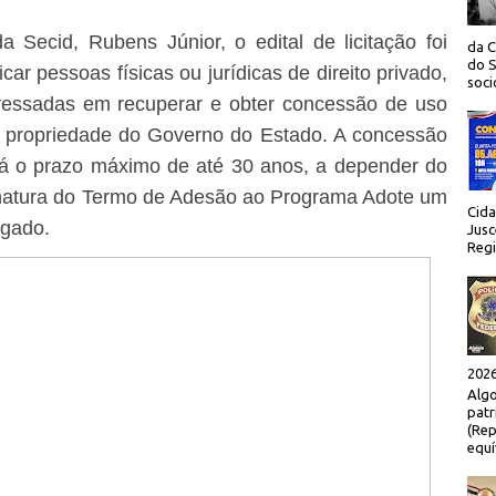
a Secid, Rubens Júnior, o edital de licitação foi
da C
do S
car pessoas físicas ou jurídicas de direito privado,
socio
teressadas em recuperar e obter concessão de uso
 propriedade do Governo do Estado. A concessão
erá o prazo máximo de até 30 anos, a depender do
sinatura do Termo de Adesão ao Programa Adote um
Cida
ogado.
Jusc
Regi
2026
Algo
patr
(Rep
equí