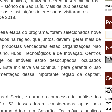
veis públicos, totalizando cerca de 4,5 mil metros
mais
 Histórico de São Luís. Mais de 200 pessoas
popu
sas e instituições interessadas visitaram os
de 2019.
Pe
meira etapa do programa, foram selecionados nove
ados na região, que juntos, devem gerar mais de
s propostas vencedoras estão Organizações Não
Nº
sino, Hubs Tecnológicos e de Inovação, Centros
Hoje os imóveis estão desocupados, ocupados
Esta iniciativa vai contribuir para garantir o uso
entação dessa importante região da capital”,
Ce
FAÇ
NOT
s à Secid, e durante o processo de análise dos
Denú
agen
pação, 52 dessas foram consideradas aptas pela
atal
grama Adote um Casarão. Os imóveis públicos