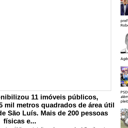
pref
Robe
Agên
PSDB
nibilizou 11 imóveis públicos,
além
plei
,5 mil metros quadrados de área útil
de São Luís. Mais de 200 pessoas
físicas e...