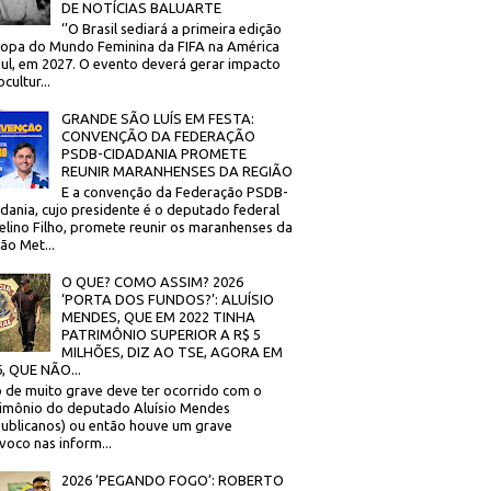
DE NOTÍCIAS BALUARTE
‘’O Brasil sediará a primeira edição
opa do Mundo Feminina da FIFA na América
ul, em 2027. O evento deverá gerar impacto
cultur...
GRANDE SÃO LUÍS EM FESTA:
CONVENÇÃO DA FEDERAÇÃO
PSDB-CIDADANIA PROMETE
REUNIR MARANHENSES DA REGIÃO
E a convenção da Federação PSDB-
dania, cujo presidente é o deputado federal
elino Filho, promete reunir os maranhenses da
ão Met...
O QUE? COMO ASSIM? 2026
‘PORTA DOS FUNDOS?’: ALUÍSIO
MENDES, QUE EM 2022 TINHA
PATRIMÔNIO SUPERIOR A R$ 5
MILHÕES, DIZ AO TSE, AGORA EM
, QUE NÃO...
 de muito grave deve ter ocorrido com o
imônio do deputado Aluísio Mendes
ublicanos) ou então houve um grave
voco nas inform...
2026 ‘PEGANDO FOGO’: ROBERTO