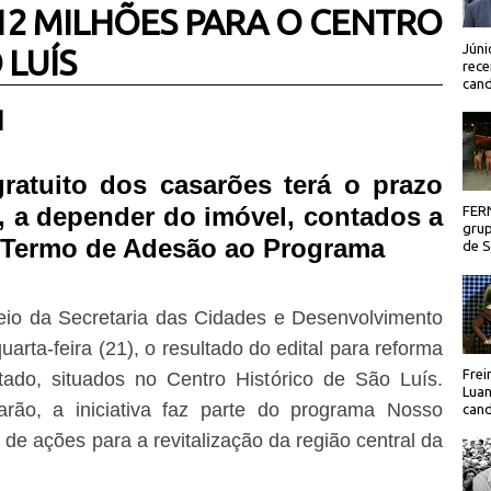
 12 MILHÕES PARA O CENTRO
Júni
 LUÍS
rece
cand
 |
atuito dos casarões terá o prazo
, a depender do imóvel, contados a
FER
grup
do Termo de Adesão ao Programa
de Sã
io da Secretaria das Cidades e Desenvolvimento
uarta-feira (21), o resultado do edital para reforma
Frei
ado, situados no Centro Histórico de São Luís.
Luan
rão, a iniciativa faz parte do programa Nosso
cand
de ações para a revitalização da região central da