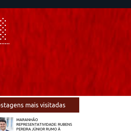
stagens mais visitadas
MARANHÃO
REPRESENTATIVIDADE: RUBENS
PEREIRA JÚNIOR RUMO À