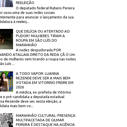
REELEIÇÃO
O deputado federal Rubens Pereira
or usou uma de suas redes sociais
ntemente para anunciar o lançamento da sua
idatura à reeleiç...
QUE DELÍCIA OU ATENTADO AO
PUDOR? MULHERES TIRAM A
ROUPA EM SÃO LUÍS DO
MARANHÃO
A nudez despudorada POR
NANDO ATALLAIA DIRETO DA REDA ÇÃ O Um
o de mulheres vem tirando a roupa nas noites
o Luís ...
A TODO VAPOR: LUANNA
REZENDE DEVE SER A MAIS BEM
VOTADA EM VITORINO FREIRE EM
2026
A médica, ex-prefeita de Vitórino
re e pré-candidata a deputada estadual
na Rezende deve ser, nesta eleição, a
idata mais bem vo...
MARANHÃO CULTURAL: PRESENÇA
MULTIFACETADA DE GILMAR
PEREIRA É DESTAQUE NA AGÊNCIA