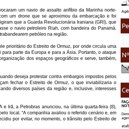
vocaram um navio de assalto anfíbio da Marinha norte-
Agên
, com um drone que se aproximou da embarcação e foi
igiram que a Guarda Revolucionária Iraniana (GRI), que
Pe
asse o navio petroleiro Riah, com bandeira do Panamá.
rabandearem petróleo na região.
le prioritário do Estreito de Ormuz, por onde circula uma
ai para parte da Europa e para a Ásia. Portanto, o ataque
Nº
organização dos espaços geográficos e serve, também,
quando deseja protestar contra embargos impostos pelos
am fechar o Estreito de Ormuz, o que inviabilizaria o
icando diversos países da região e, inclusive, interesses
Ce
FAÇ
NOT
 Irã, a Petrobras anunciou, na última quarta-feira (8),
elo local. “A companhia avaliou o referido cenário e, em
Denú
agen
cidiu por evitar, no momento, o trânsito pelo Estreito de
atal