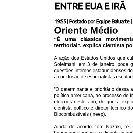
ENTRE EUA E IRÃ
19:55
|
Postado por
Equipe Baluarte
|
Oriente Médio
“É uma clássica movimenta
territorial”, explica cientista po
A ação dos Estados Unidos que cul
Soleimani, em 3 de janeiro, pode g
questões internos estadunidenses do
a conclusão de especialistas escuta
“O determinante e prioritário dessa 
política americana, ao processo de
eleições deste ano, do que à explo
cientista político e diretor técnico
Biocombustíveis (Ineep).
Ainda de acordo com Nozaki, “é u
hegemonia territorial e disputa econ