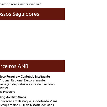
participação é imprescindível!
ssos Seguidores
rceiros ANB
Neto Ferreira – Conteúdo Inteligente
Tribunal Regional Eleitoral mantém
cassação de prefeito e vice de São João
Batista
Há uma hora
Blog do Neto Weba
Educação em destaque : Godofredo Viana
alcança maior IDEB da história dos anos