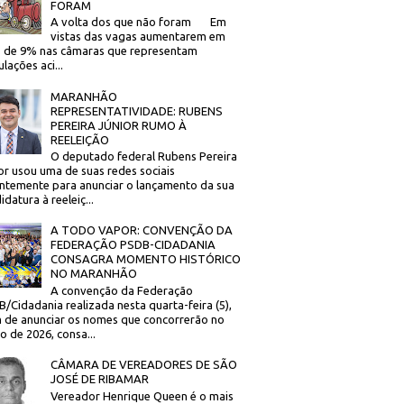
FORAM
A volta dos que não foram Em
vistas das vagas aumentarem em
 de 9% nas câmaras que representam
lações aci...
MARANHÃO
REPRESENTATIVIDADE: RUBENS
PEREIRA JÚNIOR RUMO À
REELEIÇÃO
O deputado federal Rubens Pereira
or usou uma de suas redes sociais
ntemente para anunciar o lançamento da sua
idatura à reeleiç...
A TODO VAPOR: CONVENÇÃO DA
FEDERAÇÃO PSDB-CIDADANIA
CONSAGRA MOMENTO HISTÓRICO
NO MARANHÃO
A convenção da Federação
/Cidadania realizada nesta quarta-feira (5),
 de anunciar os nomes que concorrerão no
to de 2026, consa...
CÂMARA DE VEREADORES DE SÃO
JOSÉ DE RIBAMAR
Vereador Henrique Queen é o mais