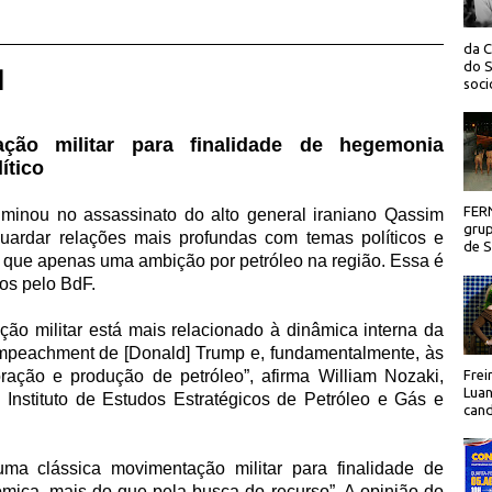
da C
do S
 |
socio
ção militar para finalidade de hegemonia
lítico
FER
minou no assassinato do alto general iraniano Qassim
grup
uardar relações mais profundas com temas políticos e
de Sã
 que apenas uma ambição por petróleo na região. Essa é
dos pelo BdF.
ação militar está mais relacionado à dinâmica interna da
 impeachment de [Donald] Trump e, fundamentalmente, às
ração e produção de petróleo”, afirma William Nozaki,
Frei
Luan
 do Instituto de Estudos Estratégicos de Petróleo e Gás e
cand
ma clássica movimentação militar para finalidade de
ômica, mais do que pela busca do recurso”. A opinião do