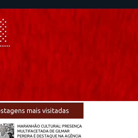
stagens mais visitadas
MARANHÃO CULTURAL: PRESENÇA
MULTIFACETADA DE GILMAR
PEREIRA É DESTAQUE NA AGÊNCIA