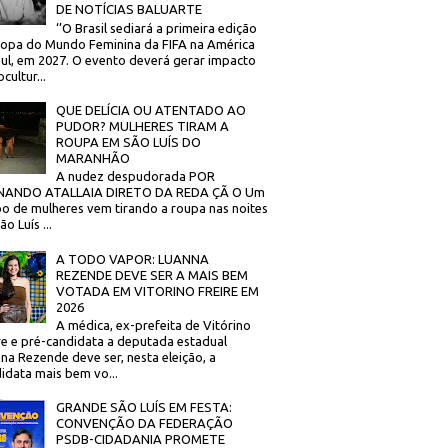
DE NOTÍCIAS BALUARTE
‘’O Brasil sediará a primeira edição
opa do Mundo Feminina da FIFA na América
ul, em 2027. O evento deverá gerar impacto
cultur...
QUE DELÍCIA OU ATENTADO AO
PUDOR? MULHERES TIRAM A
ROUPA EM SÃO LUÍS DO
MARANHÃO
A nudez despudorada POR
NANDO ATALLAIA DIRETO DA REDA ÇÃ O Um
o de mulheres vem tirando a roupa nas noites
o Luís ...
A TODO VAPOR: LUANNA
REZENDE DEVE SER A MAIS BEM
VOTADA EM VITORINO FREIRE EM
2026
A médica, ex-prefeita de Vitórino
re e pré-candidata a deputada estadual
na Rezende deve ser, nesta eleição, a
idata mais bem vo...
GRANDE SÃO LUÍS EM FESTA:
CONVENÇÃO DA FEDERAÇÃO
PSDB-CIDADANIA PROMETE