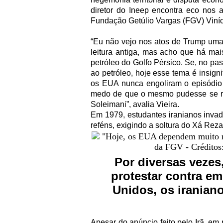
diretor do Ineep encontra eco nos 
Fundação Getúlio Vargas (FGV) Viníc
“Eu não vejo nos atos de Trump uma
leitura antiga, mas acho que há m
petróleo do Golfo Pérsico. Se, no pa
ao petróleo, hoje esse tema é insign
os EUA nunca engoliram o episódio
medo de que o mesmo pudesse se re
Soleimani”, avalia Vieira.
Em 1979, estudantes iranianos inva
reféns, exigindo a soltura do Xá Reza
Por diversas vezes
protestar contra e
Unidos, os iranian
Apesar do anúncio feito pelo Irã, 