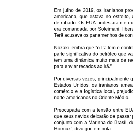
Em julho de 2019, os iranianos pro
americana, que estava no estreito
derrubado. Os EUA protestaram e ex
era comandada por Soleimani, liber
Terã acusava os panamenhos de cont
Nozaki lembra que “o Irã tem o contro
parte significativa do petróleo que v
tem uma dinâmica muito mais de re
para enviar recados ao Irã.”
Por diversas vezes, principalmente 
Estados Unidos, os iranianos ameaç
comércio e a logística local, prejud
norte-americanos no Oriente Médio.
Preocupada com a tensão entre EUA e
que seus navios deixarão de passar p
conjunto com a Marinha do Brasil, de
Hormuz”, divulgou em nota.