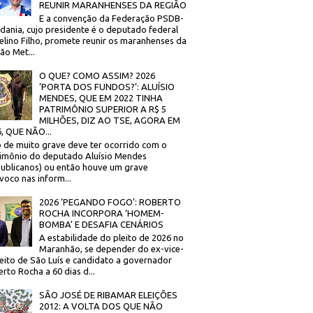
REUNIR MARANHENSES DA REGIÃO
E a convenção da Federação PSDB-
dania, cujo presidente é o deputado federal
elino Filho, promete reunir os maranhenses da
ão Met...
O QUE? COMO ASSIM? 2026
‘PORTA DOS FUNDOS?’: ALUÍSIO
MENDES, QUE EM 2022 TINHA
PATRIMÔNIO SUPERIOR A R$ 5
MILHÕES, DIZ AO TSE, AGORA EM
, QUE NÃO...
 de muito grave deve ter ocorrido com o
imônio do deputado Aluísio Mendes
ublicanos) ou então houve um grave
voco nas inform...
2026 ‘PEGANDO FOGO’: ROBERTO
ROCHA INCORPORA ‘HOMEM-
BOMBA’ E DESAFIA CENÁRIOS
A estabilidade do pleito de 2026 no
Maranhão, se depender do ex-vice-
eito de São Luís e candidato a governador
rto Rocha a 60 dias d...
SÃO JOSÉ DE RIBAMAR ELEIÇÕES
2012: A VOLTA DOS QUE NÃO