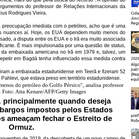
argumentos do professor de Relações Internacionais da
ius Rodrigues Vieira.
Cida
Jusc
Regi
 preocupação imediata com o petróleo, acho que é uma
ais nuances aí. Hoje, os EUA dependem muito menos do
ssado, a disputa entre os EUA e o Irã era muito associada
ificante. É mais impulsionada por uma questão de status,
 da embaixada americana no Irã em 1979 e, talvez, um
petir em Bagdá tenha influenciado essa medida contra
2026
Algo
patr
diram a embaixada estadunidense em Teerã e fizeram 52
(Rep
 Pahlevi, que estava preso em território estadunidense.
equí
, principalmente quando deseja
mbargos impostos pelos Estados
pref
os ameaçam fechar o Estreito de
Robe
Ormuz.
em novembro de 2019, da descoberta de um novo campo de