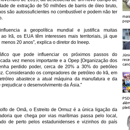
dade de extração de 50 milhões de barris de óleo bruto,
os são autossuficientes no combustível e podem não ter
mais
o.
popu
fluencia a geopolítica mundial e justifica muitas
o Irã, os EUA têm interesses mais territoriais, já que
 menos 20 anos”, explica o diretor do Ineep.
áfico que pode influenciar os próximos passos do
Júni
rece
ja cada vez menos importante e a Opep [Organização dos
cand
tenha perdido poder, cerca de 20% a 30% do petróleo
uz. Considerando os compradores de petróleo do Irã, em
petróleo abastece a atual máquina da manufatura e da
 prejudicar o desenvolvimento da Ásia.”
PSDB
além
plei
Golfo de Omã, o Estreito de Ormuz é a única ligação da
doria que chega por vias marítimas passa pelo local,
ado de perto pelos estadunidenses e vizinhos do país