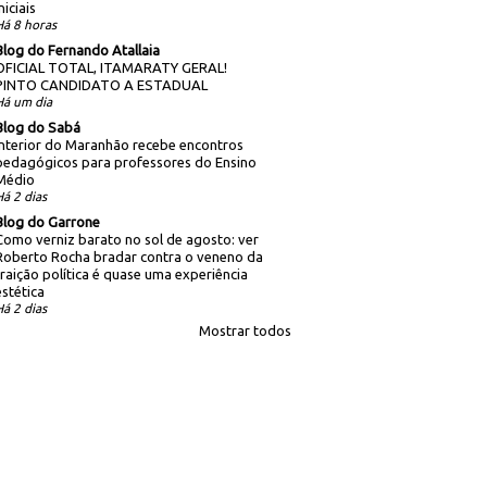
niciais
Há 8 horas
Blog do Fernando Atallaia
OFICIAL TOTAL, ITAMARATY GERAL!
PINTO CANDIDATO A ESTADUAL
Há um dia
Blog do Sabá
Interior do Maranhão recebe encontros
pedagógicos para professores do Ensino
Médio
Há 2 dias
Blog do Garrone
Como verniz barato no sol de agosto: ver
Roberto Rocha bradar contra o veneno da
traição política é quase uma experiência
estética
Há 2 dias
Mostrar todos