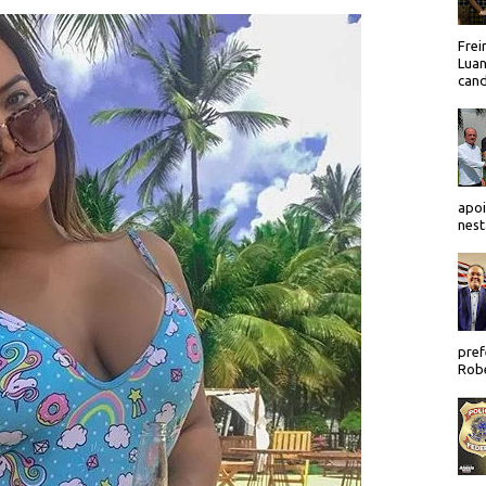
Frei
Luan
cand
apoi
nest
pref
Robe