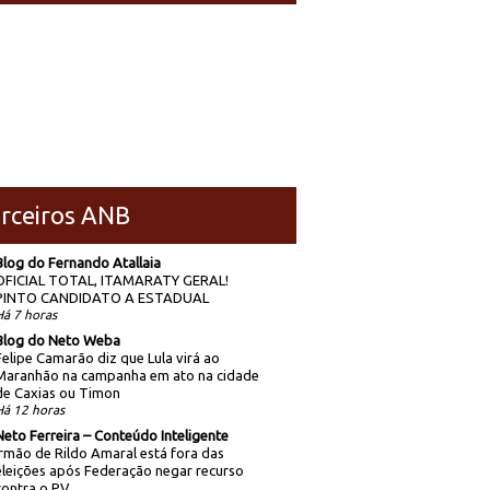
rceiros ANB
Blog do Fernando Atallaia
OFICIAL TOTAL, ITAMARATY GERAL!
PINTO CANDIDATO A ESTADUAL
Há 7 horas
Blog do Neto Weba
Felipe Camarão diz que Lula virá ao
Maranhão na campanha em ato na cidade
de Caxias ou Timon
Há 12 horas
Neto Ferreira – Conteúdo Inteligente
Irmão de Rildo Amaral está fora das
eleições após Federação negar recurso
contra o PV