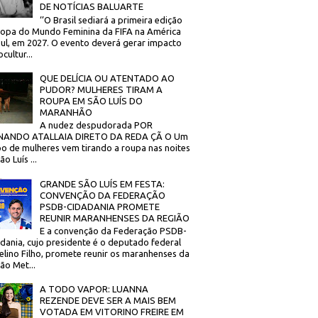
DE NOTÍCIAS BALUARTE
‘’O Brasil sediará a primeira edição
opa do Mundo Feminina da FIFA na América
ul, em 2027. O evento deverá gerar impacto
cultur...
QUE DELÍCIA OU ATENTADO AO
PUDOR? MULHERES TIRAM A
ROUPA EM SÃO LUÍS DO
MARANHÃO
A nudez despudorada POR
NANDO ATALLAIA DIRETO DA REDA ÇÃ O Um
o de mulheres vem tirando a roupa nas noites
o Luís ...
GRANDE SÃO LUÍS EM FESTA:
CONVENÇÃO DA FEDERAÇÃO
PSDB-CIDADANIA PROMETE
REUNIR MARANHENSES DA REGIÃO
E a convenção da Federação PSDB-
dania, cujo presidente é o deputado federal
elino Filho, promete reunir os maranhenses da
ão Met...
A TODO VAPOR: LUANNA
REZENDE DEVE SER A MAIS BEM
VOTADA EM VITORINO FREIRE EM