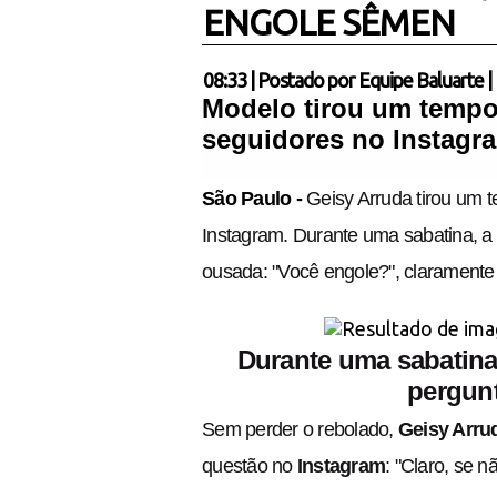
ENGOLE SÊMEN
08:33
|
Postado por
Equipe Baluarte
|
Modelo tirou um tempo
seguidores no Instagr
São Paulo -
Geisy Arruda tirou um 
Instagram. Durante uma sabatina, 
ousada: "Você engole?", clarament
Durante uma sabatin
pergunt
Sem perder o rebolado,
Geisy Arru
questão no
Instagram
: "Claro, se 