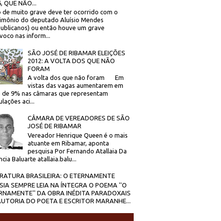
, QUE NÃO...
 de muito grave deve ter ocorrido com o
imônio do deputado Aluísio Mendes
ublicanos) ou então houve um grave
voco nas inform...
SÃO JOSÉ DE RIBAMAR ELEIÇÕES
2012: A VOLTA DOS QUE NÃO
FORAM
A volta dos que não foram Em
vistas das vagas aumentarem em
 de 9% nas câmaras que representam
lações aci...
CÂMARA DE VEREADORES DE SÃO
JOSÉ DE RIBAMAR
Vereador Henrique Queen é o mais
atuante em Ribamar, aponta
pesquisa Por Fernando Atallaia Da
cia Baluarte atallaia.balu...
ERATURA BRASILEIRA: O ETERNAMENTE
SIA SEMPRE LEIA NA ÍNTEGRA O POEMA ''O
RNAMENTE'' DA OBRA INÉDITA PARADOXAIS
AUTORIA DO POETA E ESCRITOR MARANHE...