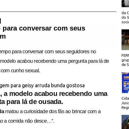
da C
do S
 |
socio
 para conversar com seus
am
tempo para conversar com seus seguidores no
FER
grup
a modelo acabou recebendo uma pergunta para lá de
de Sã
e com cunho sexual.
a, a modelo acabou recebendo uma
Cida
a para lá de ousada.
Jusc
Regi
da
matou a curiosidade dos fãs ao brincar com a
não a comida não desce…”.