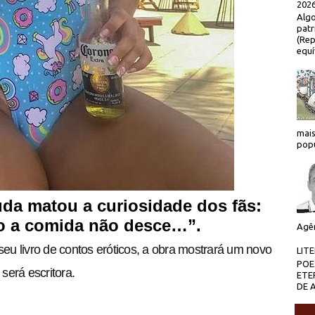
2026
Algo
patr
(Rep
equí
mais
popu
da matou a curiosidade dos fãs:
ão a comida não desce…”.
Agên
seu livro de contos eróticos, a obra mostrará um novo
LIT
POE
será escritora.
ETE
DE 