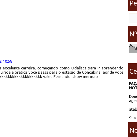
Pe
Nº
s 10:58
 excelente carreira, começando como Odalisca para ir aprendendo
Ce
uirida a prática você passa para o estágio de Concubina, aonde você
kkkkkkkkkkkkkkkkkkkkkk valeu Fernando, show mermao
FAÇ
NOT
Denú
agen
atal
Sua 
No