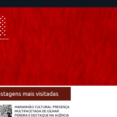
stagens mais visitadas
MARANHÃO CULTURAL: PRESENÇA
MULTIFACETADA DE GILMAR
PEREIRA É DESTAQUE NA AGÊNCIA