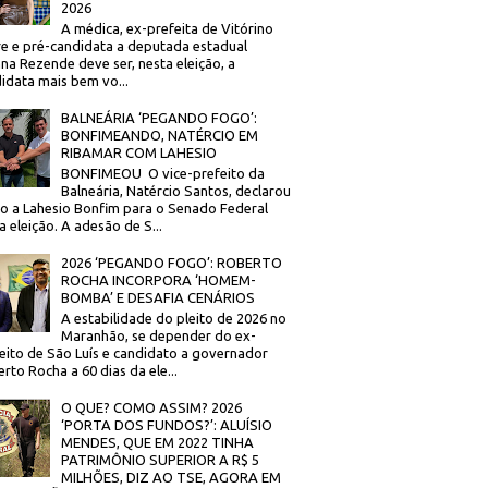
2026
A médica, ex-prefeita de Vitórino
re e pré-candidata a deputada estadual
na Rezende deve ser, nesta eleição, a
idata mais bem vo...
BALNEÁRIA ‘PEGANDO FOGO’:
BONFIMEANDO, NATÉRCIO EM
RIBAMAR COM LAHESIO
BONFIMEOU O vice-prefeito da
Balneária, Natércio Santos, declarou
o a Lahesio Bonfim para o Senado Federal
a eleição. A adesão de S...
2026 ‘PEGANDO FOGO’: ROBERTO
ROCHA INCORPORA ‘HOMEM-
BOMBA’ E DESAFIA CENÁRIOS
A estabilidade do pleito de 2026 no
Maranhão, se depender do ex-
eito de São Luís e candidato a governador
rto Rocha a 60 dias da ele...
O QUE? COMO ASSIM? 2026
‘PORTA DOS FUNDOS?’: ALUÍSIO
MENDES, QUE EM 2022 TINHA
PATRIMÔNIO SUPERIOR A R$ 5
MILHÕES, DIZ AO TSE, AGORA EM