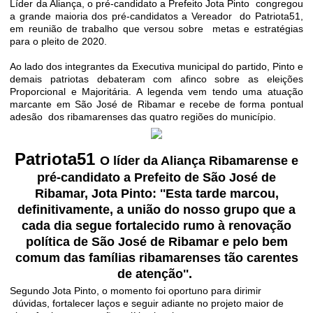
Líder da Aliança, o pré-candidato a Prefeito Jota Pinto
congregou
a grande maioria dos pré-candidatos a Vereador
do Patriota51,
em reunião de trabalho que versou sobre
metas e estratégias
para o pleito de 2020.
Ao lado dos integrantes da Executiva municipal do partido, Pinto e
demais patriotas debateram com afinco sobre as eleições
Proporcional e Majoritária. A legenda vem tendo uma atuação
marcante em São José de Ribamar e recebe de forma pontual
adesão
dos ribamarenses das quatro regiões do município.
Patriota51
O líder da Aliança Ribamarense e
pré-candidato a Prefeito de São José de
Ribamar, Jota Pinto:
''Esta tarde marcou,
definitivamente, a união do nosso grupo que a
cada dia segue fortalecido rumo à renovação
política de São José de Ribamar e pelo bem
comum das famílias ribamarenses tão carentes
de atenção''.
Segundo Jota Pinto, o momento foi oportuno para dirimir
dúvidas, fortalecer laços e seguir adiante no projeto maior de