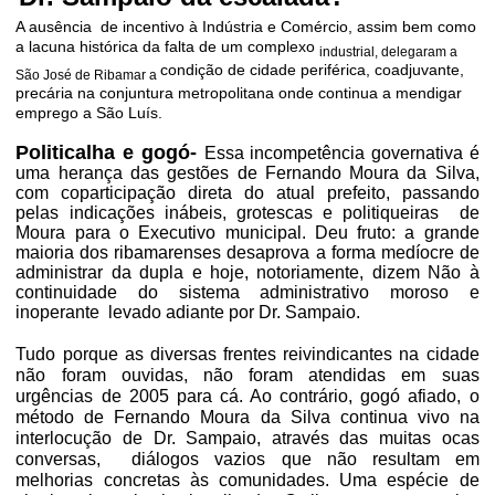
A ausência
de incentivo à Indústria e Comércio, assim bem como
a lacuna histórica da falta de um complexo
industrial, delegaram a
condição de cidade periférica, coadjuvante,
São José de Ribamar a
precária na conjuntura metropolitana onde continua a mendigar
emprego a São Luís.
Politicalha e gogó-
Essa incompetência governativa é
uma herança das gestões de Fernando Moura da Silva,
com coparticipação direta do atual prefeito, passando
pelas indicações inábeis, grotescas e politiqueiras de
Moura para o Executivo municipal. Deu fruto: a grande
maioria dos ribamarenses desaprova a forma medíocre de
administrar da dupla e hoje, notoriamente, dizem Não à
continuidade do sistema administrativo moroso e
inoperante levado adiante por Dr. Sampaio.
Tudo porque as diversas frentes reivindicantes na cidade
não foram ouvidas, não foram atendidas em suas
urgências de 2005 para cá. Ao contrário, gogó afiado, o
método de Fernando Moura da Silva continua vivo na
interlocução de Dr. Sampaio, através das muitas ocas
conversas, diálogos vazios que não resultam em
melhorias concretas às comunidades. Uma espécie de