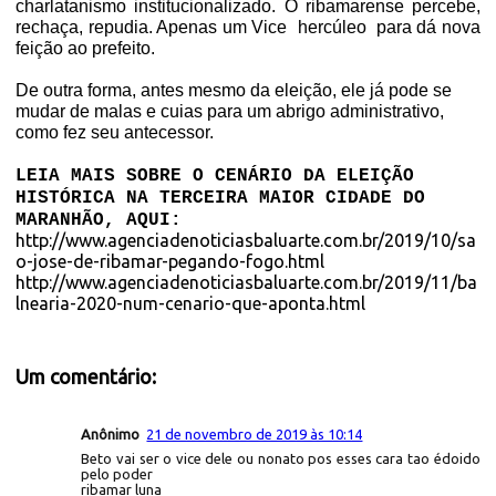
charlatanismo institucionalizado. O ribamarense percebe,
rechaça, repudia. Apenas um Vice hercúleo para dá nova
feição ao prefeito.
De outra forma, antes mesmo da eleição, ele já pode se
mudar de malas e cuias para um abrigo administrativo,
como fez seu antecessor.
LEIA MAIS SOBRE O CENÁRIO DA ELEIÇÃO
HISTÓRICA NA TERCEIRA MAIOR CIDADE DO
MARANHÃO, AQUI:
http://www.agenciadenoticiasbaluarte.com.br/2019/10/sa
o-jose-de-ribamar-pegando-fogo.html
http://www.agenciadenoticiasbaluarte.com.br/2019/11/ba
lnearia-2020-num-cenario-que-aponta.html
Um comentário:
Anônimo
21 de novembro de 2019 às 10:14
Beto vai ser o vice dele ou nonato pos esses cara tao édoido
pelo poder
ribamar luna