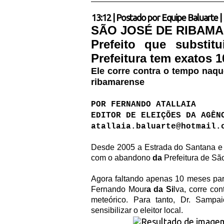
13:12
|
Postado por
Equipe Baluarte
|
SÃO JOSÉ DE RIBAM
Prefeito que substi
Prefeitura tem exatos 
Ele corre contra o tempo naqu
ribamarense
POR FERNANDO ATALLAIA
EDITOR DE ELEIÇÕES DA AGÊN
atallaia.baluarte@hotmail.
Desde 2005 a Estrada do Santana e
com o abandono
da
Prefeitura de Sã
Agora faltando apenas 10 meses para 
Fernando Mour
a da Si
lva, corre co
meteórico. Para tanto, Dr. Sampai
sensibilizar o eleitor local.