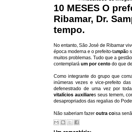
10 MESES O prefe
Ribamar, Dr. Sam
tempo.
No entanto, São José de Ribamar vive
época moderna e o prefeito-ta
mp
ã
o 
muitos problemas. Tudo que a gestã
contemplará
um por cento
do que de
Como integrante do grupo que coman
inúmeras vezes e vice-prefeito das
defenestrado de uma vez por toda
vitalícios auxiliare
s seus temem, com
desapropriados das regalias do Pode
Não saberiam fazer
outra co
isa senã