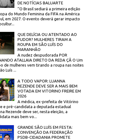
DE NOTÍCIAS BALUARTE
‘’O Brasil sediará a primeira edição
opa do Mundo Feminina da FIFA na América
ul, em 2027. O evento deverá gerar impacto
cultur...
QUE DELÍCIA OU ATENTADO AO
PUDOR? MULHERES TIRAM A
ROUPA EM SÃO LUÍS DO
MARANHÃO
A nudez despudorada POR
NANDO ATALLAIA DIRETO DA REDA ÇÃ O Um
o de mulheres vem tirando a roupa nas noites
o Luís ...
A TODO VAPOR: LUANNA
REZENDE DEVE SER A MAIS BEM
VOTADA EM VITORINO FREIRE EM
2026
A médica, ex-prefeita de Vitórino
re e pré-candidata a deputada estadual
na Rezende deve ser, nesta eleição, a
idata mais bem vo...
GRANDE SÃO LUÍS EM FESTA:
CONVENÇÃO DA FEDERAÇÃO
PSDB-CIDADANIA PROMETE