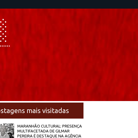
stagens mais visitadas
MARANHÃO CULTURAL: PRESENÇA
MULTIFACETADA DE GILMAR
PEREIRA É DESTAQUE NA AGÊNCIA