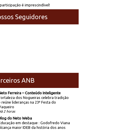
participação é imprescindível!
ssos Seguidores
rceiros ANB
Neto Ferreira – Conteúdo Inteligente
Fortaleza dos Nogueiras celebra tradição
e reúne lideranças na 23ª Festa do
Vaqueiro
Há 2 horas
Blog do Neto Weba
Educação em destaque : Godofredo Viana
alcança maior IDEB da história dos anos