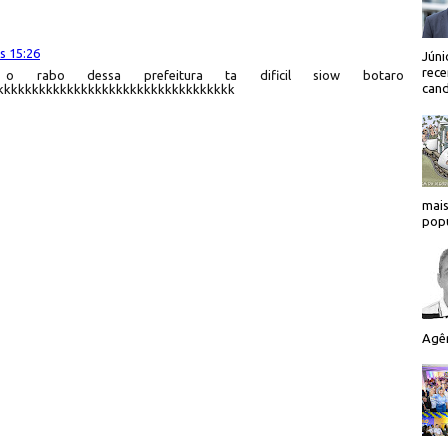
s 15:26
Júni
rece
o rabo dessa prefeitura ta dificil siow botaro
cand
kkkkkkkkkkkkkkkkkkkkkkkkkkkkkkkkkk
mais
popu
Agên