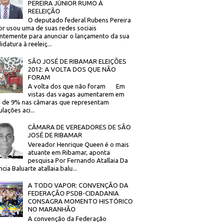
PEREIRA JÚNIOR RUMO À
REELEIÇÃO
O deputado federal Rubens Pereira
or usou uma de suas redes sociais
ntemente para anunciar o lançamento da sua
idatura à reeleiç...
SÃO JOSÉ DE RIBAMAR ELEIÇÕES
2012: A VOLTA DOS QUE NÃO
FORAM
A volta dos que não foram Em
vistas das vagas aumentarem em
 de 9% nas câmaras que representam
lações aci...
CÂMARA DE VEREADORES DE SÃO
JOSÉ DE RIBAMAR
Vereador Henrique Queen é o mais
atuante em Ribamar, aponta
pesquisa Por Fernando Atallaia Da
cia Baluarte atallaia.balu...
A TODO VAPOR: CONVENÇÃO DA
FEDERAÇÃO PSDB-CIDADANIA
CONSAGRA MOMENTO HISTÓRICO
NO MARANHÃO
A convenção da Federação