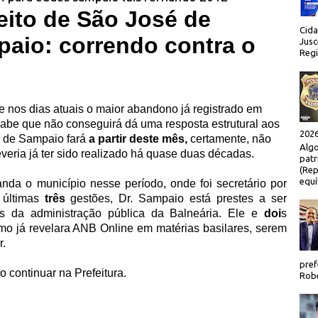
ito de São José de
Cida
paio: correndo contra o
Jusc
Regi
 nos dias atuais o maior abandono já registrado em
sabe que não conseguirá dá uma resposta estrutural aos
2026
o de Sampaio fará
a partir deste mês,
certamente, não
Algo
veria já ter sido realizado há quase duas décadas.
patr
(Rep
equí
da o município nesse período, onde foi secretário por
 últimas
três
gestões, Dr. Sampaio está prestes a ser
s da administração pública da Balneária. Ele e
doi
s
o já revelara ANB Online em matérias basilares, serem
r.
pref
o continuar na Prefeitura.
Robe