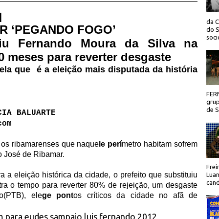
 |
da C
AR ‘PEGANDO FOGO’
do S
socio
tuiu Fernando Moura da Silva na
10 meses para reverter desgaste
ela que é a eleição mais disputada da história
FER
grup
de Sã
CIA BALUARTE
com
 os ribamarenses que naque
le perí
metro habitam sofrem
o José de Ribamar.
Frei
a eleição histórica da cidade, o prefeito que substituiu
Luan
cand
ntra o tempo para reverter 80% de rejeição, um desgaste
o(PTB), ele
ge pont
os críticos da cidade no afã de