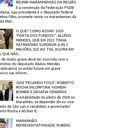
REUNIR MARANHENSES DA REGIÃO
E a convenção da Federação PSDB-
dania, cujo presidente é o deputado federal
elino Filho, promete reunir os maranhenses da
ão Met...
O QUE? COMO ASSIM? 2026
‘PORTA DOS FUNDOS?’: ALUÍSIO
MENDES, QUE EM 2022 TINHA
PATRIMÔNIO SUPERIOR A R$ 5
MILHÕES, DIZ AO TSE, AGORA EM
, QUE NÃO...
 de muito grave deve ter ocorrido com o
imônio do deputado Aluísio Mendes
ublicanos) ou então houve um grave
voco nas inform...
2026 ‘PEGANDO FOGO’: ROBERTO
ROCHA INCORPORA ‘HOMEM-
BOMBA’ E DESAFIA CENÁRIOS
A estabilidade do pleito de 2026 no
Maranhão, se depender do ex-vice-
eito de São Luís e candidato a governador
rto Rocha a 60 dias d...
MARANHÃO
REPRESENTATIVIDADE: RUBENS