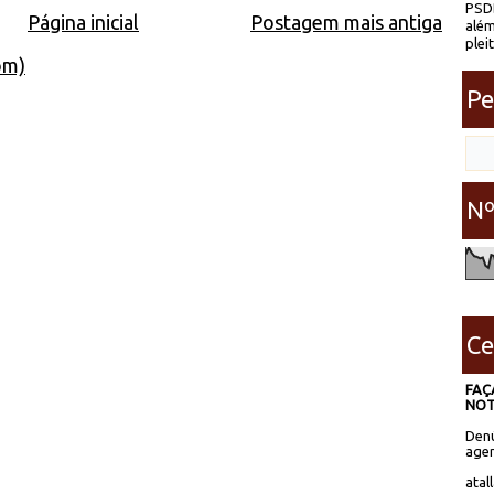
PSDB
Página inicial
Postagem mais antiga
além
plei
om)
Pe
Nº
Ce
FAÇ
NOT
Denú
agen
atal