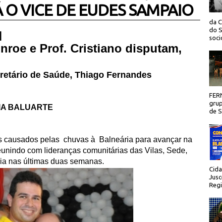
 O VICE DE EUDES SAMPAIO
da C
do S
 |
socio
roe e Prof. Cristiano disputam,
cretário de Saúde, Thiago Fernandes
FER
grup
IA BALUARTE
de Sã
s causados pelas
chuvas à
Balneária para avançar na
reunindo com lideranças comunitárias das Vilas, Sede,
cia nas últimas duas semanas.
Cida
Jusc
Regi