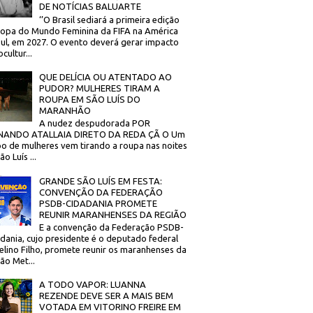
DE NOTÍCIAS BALUARTE
‘’O Brasil sediará a primeira edição
opa do Mundo Feminina da FIFA na América
ul, em 2027. O evento deverá gerar impacto
cultur...
QUE DELÍCIA OU ATENTADO AO
PUDOR? MULHERES TIRAM A
ROUPA EM SÃO LUÍS DO
MARANHÃO
A nudez despudorada POR
NANDO ATALLAIA DIRETO DA REDA ÇÃ O Um
o de mulheres vem tirando a roupa nas noites
o Luís ...
GRANDE SÃO LUÍS EM FESTA:
CONVENÇÃO DA FEDERAÇÃO
PSDB-CIDADANIA PROMETE
REUNIR MARANHENSES DA REGIÃO
E a convenção da Federação PSDB-
dania, cujo presidente é o deputado federal
elino Filho, promete reunir os maranhenses da
ão Met...
A TODO VAPOR: LUANNA
REZENDE DEVE SER A MAIS BEM
VOTADA EM VITORINO FREIRE EM