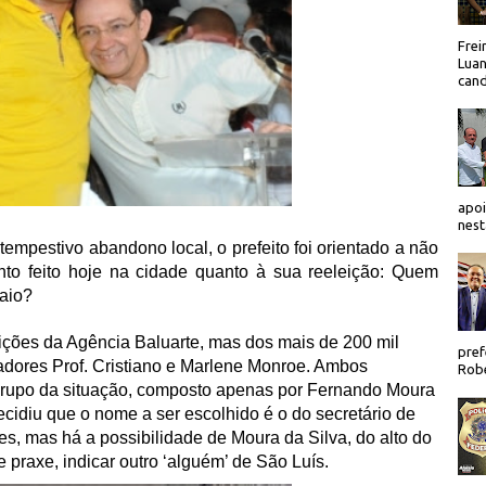
Frei
Luan
cand
apoi
nest
empestivo abandono local, o prefeito foi orientado a não
nto feito hoje na cidade quanto à sua reeleição: Quem
aio?
ições da Agência Baluarte, mas dos mais de 200 mil
pref
adores Prof. Cristiano e Marlene Monroe. Ambos
Robe
 grupo da situação, composto apenas por Fernando Moura
ecidiu que o nome a ser escolhido é o do secretário de
, mas há a possibilidade de Moura da Silva, do alto do
 praxe, indicar outro ‘alguém’ de São Luís.