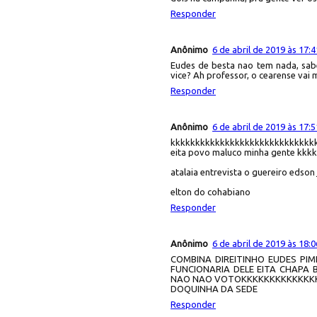
Responder
Anônimo
6 de abril de 2019 às 17:4
Eudes de besta nao tem nada, sab
vice? Ah professor, o cearense vai m
Responder
Anônimo
6 de abril de 2019 às 17:5
kkkkkkkkkkkkkkkkkkkkkkkkkkkkkkk
eita povo maluco minha gente k
atalaia entrevista o guereiro edson
elton do cohabiano
Responder
Anônimo
6 de abril de 2019 às 18:0
COMBINA DIREITINHO EUDES PIM
FUNCIONARIA DELE EITA CHAPA
NAO NAO VOTOKKKKKKKKKKKKK
DOQUINHA DA SEDE
Responder