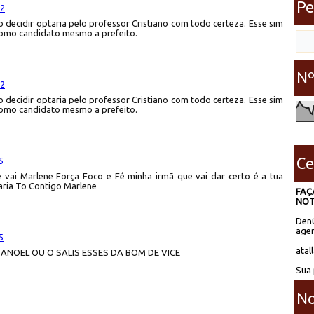
Pe
12
 decidir optaria pelo professor Cristiano com todo certeza. Esse sim
como candidato mesmo a prefeito.
Nº
12
 decidir optaria pelo professor Cristiano com todo certeza. Esse sim
como candidato mesmo a prefeito.
Ce
5
 vai Marlene Força Foco e Fé minha irmã que vai dar certo é a tua
aria To Contigo Marlene
FAÇ
NOT
Denú
agen
5
atal
MANOEL OU O SALIS ESSES DA BOM DE VICE
Sua 
No