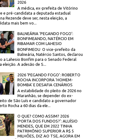
2026
A médica, ex-prefeita de Vitórino
re e pré-candidata a deputada estadual
na Rezende deve ser, nesta eleição, a
idata mais bem vo...
BALNEÁRIA ‘PEGANDO FOGO’:
BONFIMEANDO, NATÉRCIO EM
RIBAMAR COM LAHESIO
BONFIMEOU O vice-prefeito da
Balneária, Natércio Santos, declarou
o a Lahesio Bonfim para o Senado Federal
a eleição. A adesão de S...
2026 ‘PEGANDO FOGO’: ROBERTO
ROCHA INCORPORA ‘HOMEM-
BOMBA’ E DESAFIA CENÁRIOS
A estabilidade do pleito de 2026 no
Maranhão, se depender do ex-
eito de São Luís e candidato a governador
rto Rocha a 60 dias da ele...
O QUE? COMO ASSIM? 2026
‘PORTA DOS FUNDOS?’: ALUÍSIO
MENDES, QUE EM 2022 TINHA
PATRIMÔNIO SUPERIOR A R$ 5
MILHÕES, DIZ AO TSE, AGORA EM