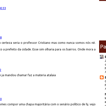
00:33
28
 certeza seria o professor Cristiano mas como nunca somos nós né.
Pa
 a prefeito da cidade. Esse sim olharia para os bairros. Onde mora a
2
e ja mandou chamar faz a materia atalaia
40
nomes compor uma chapa majoritária com o senário político de hj. vejo