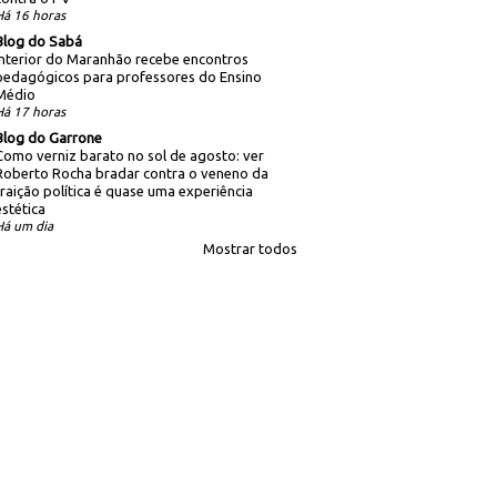
Há 16 horas
Blog do Sabá
Interior do Maranhão recebe encontros
pedagógicos para professores do Ensino
Médio
Há 17 horas
Blog do Garrone
Como verniz barato no sol de agosto: ver
Roberto Rocha bradar contra o veneno da
traição política é quase uma experiência
estética
Há um dia
Mostrar todos