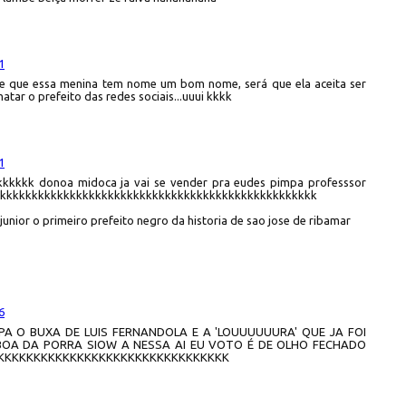
1
e que essa menina tem nome um bom nome, será que ela aceita ser
atar o prefeito das redes sociais...uuui kkkk
1
kkkk donoa midoca ja vai se vender pra eudes pimpa professsor
kkkkkkkkkkkkkkkkkkkkkkkkkkkkkkkkkkkkkkkkkkkkkkkkkkkkk
 junior o primeiro prefeito negro da historia de sao jose de ribamar
6
PA O BUXA DE LUIS FERNANDOLA E A 'LOUUUUUURA' QUE JA FOI
 BOA DA PORRA SIOW A NESSA AI EU VOTO É DE OLHO FECHADO
KKKKKKKKKKKKKKKKKKKKKKKKKKKKKKKK