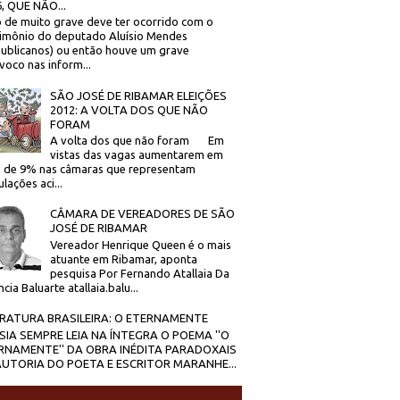
, QUE NÃO...
 de muito grave deve ter ocorrido com o
imônio do deputado Aluísio Mendes
ublicanos) ou então houve um grave
voco nas inform...
SÃO JOSÉ DE RIBAMAR ELEIÇÕES
2012: A VOLTA DOS QUE NÃO
FORAM
A volta dos que não foram Em
vistas das vagas aumentarem em
 de 9% nas câmaras que representam
lações aci...
CÂMARA DE VEREADORES DE SÃO
JOSÉ DE RIBAMAR
Vereador Henrique Queen é o mais
atuante em Ribamar, aponta
pesquisa Por Fernando Atallaia Da
cia Baluarte atallaia.balu...
ERATURA BRASILEIRA: O ETERNAMENTE
SIA SEMPRE LEIA NA ÍNTEGRA O POEMA ''O
RNAMENTE'' DA OBRA INÉDITA PARADOXAIS
AUTORIA DO POETA E ESCRITOR MARANHE...