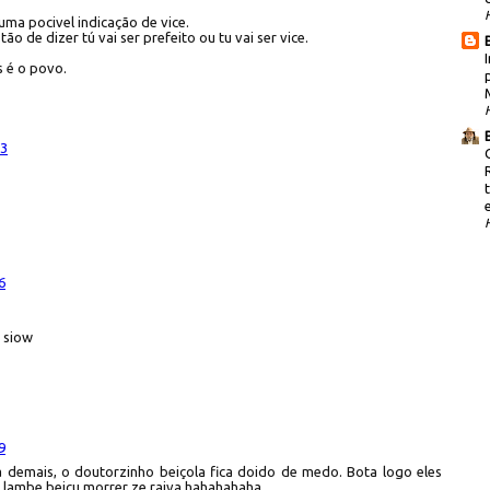
uma pocivel indicação de vice.
 de dizer tú vai ser prefeito ou tu vai ser vice.
s é o povo.
43
6
o siow
9
 demais, o doutorzinho beiçola fica doido de medo. Bota logo eles
s lambe beiçu morrer ze raiva hahahahaha