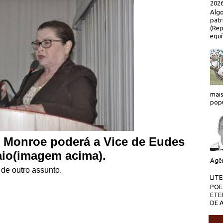
2026
Algo
patr
(Rep
equí
mais
popu
e Monroe poderá a Vice de Eudes
io(imagem acima).
Agên
de outro assunto.
LIT
POE
ETE
DE 