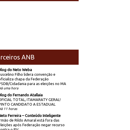
rceiros ANB
Blog do Neto Weba
Juscelino Filho lidera convenção e
oficializa chapa da Federação
PSDB/Cidadania para as eleições no MA
Há uma hora
Blog do Fernando Atallaia
OFICIAL TOTAL, ITAMARATY GERAL!
PINTO CANDIDATO A ESTADUAL
Há 11 horas
Neto Ferreira – Conteúdo Inteligente
Irmão de Rildo Amaral está fora das
eleições após Federação negar recurso
contra o PV