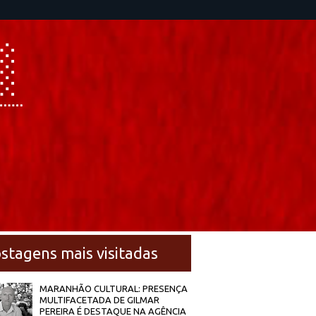
stagens mais visitadas
MARANHÃO CULTURAL: PRESENÇA
MULTIFACETADA DE GILMAR
PEREIRA É DESTAQUE NA AGÊNCIA