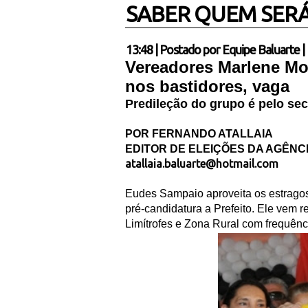
SABER QUEM SERÁ
13:48
|
Postado por
Equipe Baluarte
|
Vereadores Marlene Mon
nos bastidores, vaga
Predileção do grupo é pelo se
POR FERNANDO ATALLAIA
EDITOR DE ELEIÇÕES DA AGÊNC
atallaia.baluarte@hotmail.com
Eudes Sampaio aproveita os estrago
pré-candidatura a Prefeito. Ele vem 
Limítrofes e Zona Rural com frequên