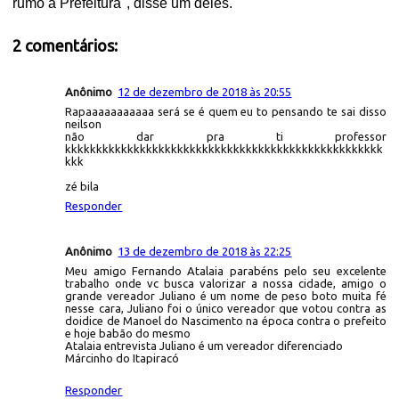
rumo à Prefeitura'', disse um deles.
2 comentários:
Anônimo
12 de dezembro de 2018 às 20:55
Rapaaaaaaaaaaa será se é quem eu to pensando te sai disso
neilson
não dar pra ti professor
kkkkkkkkkkkkkkkkkkkkkkkkkkkkkkkkkkkkkkkkkkkkkkkkkkk
kkk
zé bila
Responder
Anônimo
13 de dezembro de 2018 às 22:25
Meu amigo Fernando Atalaia parabéns pelo seu excelente
trabalho onde vc busca valorizar a nossa cidade, amigo o
grande vereador Juliano é um nome de peso boto muita fé
nesse cara, Juliano foi o único vereador que votou contra as
doidice de Manoel do Nascimento na época contra o prefeito
e hoje babão do mesmo
Atalaia entrevista Juliano é um vereador diferenciado
Márcinho do Itapiracó
Responder