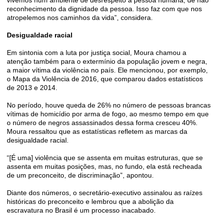
vivemos num ambiente de desrespeito à pessoa humana, de não
reconhecimento da dignidade da pessoa. Isso faz com que nos
atropelemos nos caminhos da vida”, considera.
Desigualdade racial
Em sintonia com a luta por justiça social, Moura chamou a
atenção também para o extermínio da população jovem e negra,
a maior vítima da violência no país. Ele mencionou, por exemplo,
o Mapa da Violência de 2016, que comparou dados estatísticos
de 2013 e 2014.
No período, houve queda de 26% no número de pessoas brancas
vítimas de homicídio por arma de fogo, ao mesmo tempo em que
o número de negros assassinados dessa forma cresceu 40%.
Moura ressaltou que as estatísticas refletem as marcas da
desigualdade racial.
“[É uma] violência que se assenta em muitas estruturas, que se
assenta em muitas posições, mas, no fundo, ela está recheada
de um preconceito, de discriminação”, apontou.
Diante dos números, o secretário-executivo assinalou as raízes
históricas do preconceito e lembrou que a abolição da
escravatura no Brasil é um processo inacabado.