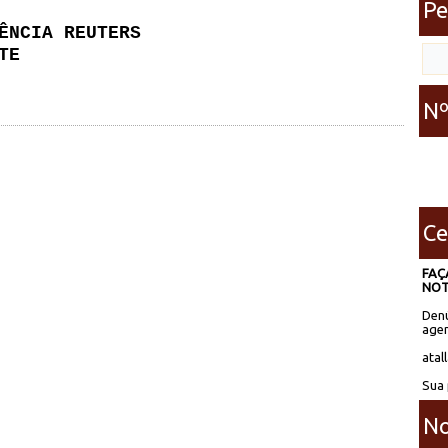
Pe
ÊNCIA REUTERS
TE
Nº
Ce
FAÇ
NOT
Denú
agen
atal
Sua 
No