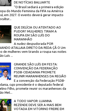
DE NOTÍCIAS BALUARTE
‘’O Brasil sediará a primeira edição
opa do Mundo Feminina da FIFA na América
ul, em 2027. O evento deverá gerar impacto
cultur...
QUE DELÍCIA OU ATENTADO AO
PUDOR? MULHERES TIRAM A
ROUPA EM SÃO LUÍS DO
MARANHÃO
A nudez despudorada POR
NANDO ATALLAIA DIRETO DA REDA ÇÃ O Um
o de mulheres vem tirando a roupa nas noites
o Luís ...
GRANDE SÃO LUÍS EM FESTA:
CONVENÇÃO DA FEDERAÇÃO
PSDB-CIDADANIA PROMETE
REUNIR MARANHENSES DA REGIÃO
E a convenção da Federação PSDB-
dania, cujo presidente é o deputado federal
elino Filho, promete reunir os maranhenses da
ão Met...
A TODO VAPOR: LUANNA
REZENDE DEVE SER A MAIS BEM
VOTADA EM VITORINO FREIRE EM