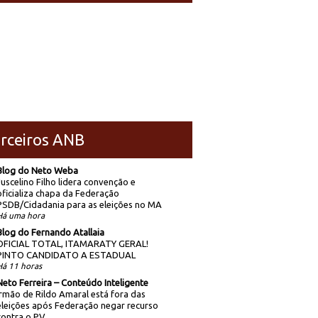
rceiros ANB
Blog do Neto Weba
Juscelino Filho lidera convenção e
oficializa chapa da Federação
PSDB/Cidadania para as eleições no MA
Há uma hora
Blog do Fernando Atallaia
OFICIAL TOTAL, ITAMARATY GERAL!
PINTO CANDIDATO A ESTADUAL
Há 11 horas
Neto Ferreira – Conteúdo Inteligente
Irmão de Rildo Amaral está fora das
eleições após Federação negar recurso
contra o PV