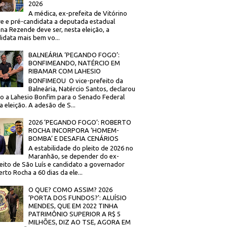
2026
A médica, ex-prefeita de Vitórino
re e pré-candidata a deputada estadual
na Rezende deve ser, nesta eleição, a
idata mais bem vo...
BALNEÁRIA ‘PEGANDO FOGO’:
BONFIMEANDO, NATÉRCIO EM
RIBAMAR COM LAHESIO
BONFIMEOU O vice-prefeito da
Balneária, Natércio Santos, declarou
o a Lahesio Bonfim para o Senado Federal
a eleição. A adesão de S...
2026 ‘PEGANDO FOGO’: ROBERTO
ROCHA INCORPORA ‘HOMEM-
BOMBA’ E DESAFIA CENÁRIOS
A estabilidade do pleito de 2026 no
Maranhão, se depender do ex-
eito de São Luís e candidato a governador
rto Rocha a 60 dias da ele...
O QUE? COMO ASSIM? 2026
‘PORTA DOS FUNDOS?’: ALUÍSIO
MENDES, QUE EM 2022 TINHA
PATRIMÔNIO SUPERIOR A R$ 5
MILHÕES, DIZ AO TSE, AGORA EM