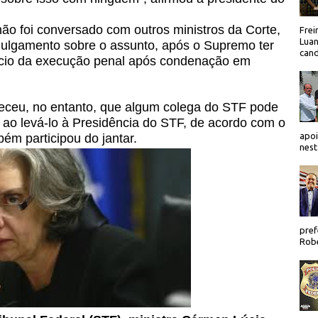
o foi conversado com outros ministros da Corte,
Frei
Luan
julgamento sobre o assunto, após o Supremo ter
cand
nício da execução penal após condenação em
eceu, no entanto, que algum colega do STF pode
 ao levá-lo à Presidência do STF, de acordo com o
apoi
ém participou do jantar.
nest
pref
Robe