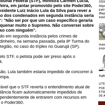
bunal Federal (STF), ministra Cármen Lúcia,
2026
eira, em jantar promovido pelo site Poder360,
Algo
patr
sidente Luiz Inácio Lula da Silva para rever a
(Rep
são dos condenados em segunda instância seria
equí
 ''
Não sei por que um caso específico geraria
pequenar muito o Supremo. Não conversei sobre
sso com ninguém''.
ado em segunda instância pelos crimes de
dinheiro, na semana passada, pela 8ª Turma do
mais
Região, no caso do tríplex no Guarujá (SP).
popu
lo STF, o petista pode ser preso após o
4.
isão, Lula também estaria impedido de concorrer à
Agên
Limpa.
LIT
vel que o STF reverta o entendimento atual de
POE
ância ficam automaticamente impedidos de
ETE
DE 
ndependentemente de entrarem com recursos em
u o Poder360.