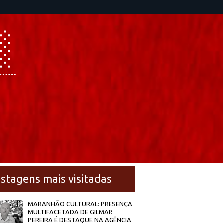
stagens mais visitadas
MARANHÃO CULTURAL: PRESENÇA
MULTIFACETADA DE GILMAR
PEREIRA É DESTAQUE NA AGÊNCIA