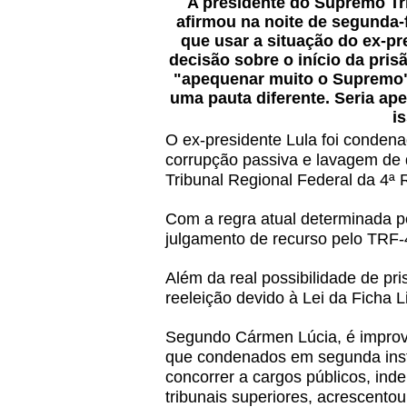
A presidente do Supremo Tri
afirmou na noite de segunda-f
que usar a situação do ex-pre
decisão sobre o início da pri
"apequenar muito o Supremo":
uma pauta diferente. Seria a
i
O ex-presidente Lula foi conden
corrupção passiva e lavagem de 
Tribunal Regional Federal da 4ª 
Com a regra atual determinada pe
julgamento de recurso pelo TRF-
Além da real possibilidade de pr
reeleição devido à Lei da Ficha 
Segundo Cármen Lúcia, é imprová
que condenados em segunda inst
concorrer a cargos públicos, i
tribunais superiores, acrescento