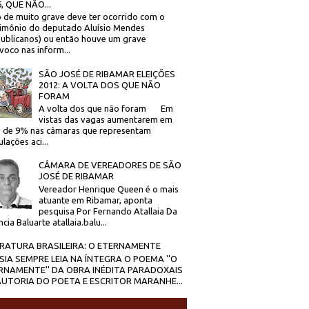
, QUE NÃO...
 de muito grave deve ter ocorrido com o
imônio do deputado Aluísio Mendes
ublicanos) ou então houve um grave
voco nas inform...
SÃO JOSÉ DE RIBAMAR ELEIÇÕES
2012: A VOLTA DOS QUE NÃO
FORAM
A volta dos que não foram Em
vistas das vagas aumentarem em
 de 9% nas câmaras que representam
lações aci...
CÂMARA DE VEREADORES DE SÃO
JOSÉ DE RIBAMAR
Vereador Henrique Queen é o mais
atuante em Ribamar, aponta
pesquisa Por Fernando Atallaia Da
cia Baluarte atallaia.balu...
ERATURA BRASILEIRA: O ETERNAMENTE
SIA SEMPRE LEIA NA ÍNTEGRA O POEMA ''O
RNAMENTE'' DA OBRA INÉDITA PARADOXAIS
AUTORIA DO POETA E ESCRITOR MARANHE...