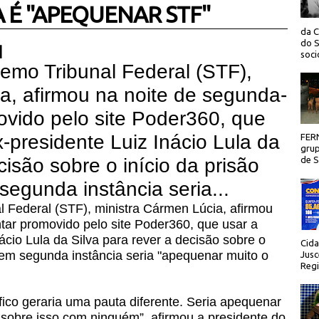
 É ''APEQUENAR STF''
da C
do S
 |
socio
emo Tribunal Federal (STF),
a, afirmou na noite de segunda-
movido pelo site Poder360, que
x-presidente Luiz Inácio Lula da
FER
grup
cisão sobre o início da prisão
de Sã
egunda instância seria...
l Federal (STF), ministra Cármen Lúcia, afirmou
ntar promovido pelo site Poder360, que usar a
ácio Lula da Silva para rever a decisão sobre o
Cida
 em segunda instância seria "apequenar muito o
Jusc
Regi
ico geraria uma pauta diferente. Seria apequenar
sobre isso com ninguém”, afirmou a presidente do