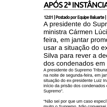
APÓS 2ª INSTÂNCIA
12:01
|
Postado por
Equipe Baluarte
|
A presidente do Supr
ministra Cármen Lúci
feira, em jantar pro
usar a situação do e
Silva para rever a de
dos condenados em s
A presidente do Supremo Tribuna
na noite de segunda-feira, em ja
situação do ex-presidente Luiz In
início da prisão dos condenados
Supremo".
“Não sei por que um caso específ
muito o Supremo. Não conversei 